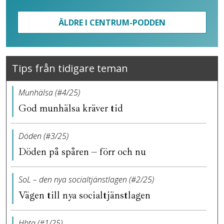
ÄLDRE I CENTRUM-PODDEN
Tips från tidigare teman
Munhälsa (#4/25)
God munhälsa kräver tid
Döden (#3/25)
Döden på spåren – förr och nu
SoL – den nya socialtjänstlagen (#2/25)
Vägen till nya socialtjänstlagen
Hbtq (#1/25)