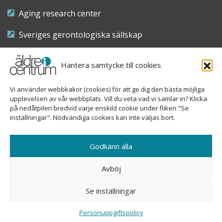
Aging research center
Sveriges gerontologiska sällskap
Riksföreningen för sjuksköterskor inom äldre- och
Hantera samtycke till cookies
demensvård
Vi använder webbkakor (cookies) för att ge dig den bästa möjliga
Nationellt kompetenscentrum anhöriga
upplevelsen av vår webbplats. Vill du veta vad vi samlar in? Klicka
på nedåtpilen bredvid varje enskild cookie under fliken "Se
inställningar". Nödvändiga cookies kan inte väljas bort.
Copyright © 2026 Äldre i centrum
Godkänn alla
Sveavägen 155, 113 46 Stockholm
Avböj
08-690 58 84
Se inställningar
info@aldreicentrum.se
Ansvarig utgivare: Åsa Hedberg Rundgren
Personuppgiftspolicy