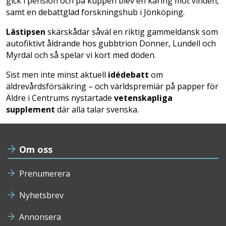
gick i pension och på kuppen blev en käring mot vinden,
samt en debattglad forskningshub i Jönköping.
Lästipsen
skärskådar såväl en riktig gammeldansk som
autofiktivt åldrande hos gubbtrion Donner, Lundell och
Myrdal och så spelar vi kort med döden.
Sist men inte minst aktuell
idédebatt
om
äldrevårdsförsäkring – och världspremiär på papper för
Äldre i Centrums nystartade
vetenskapliga
supplement
där alla talar svenska.
Om oss
Prenumerera
Nyhetsbrev
Annonsera