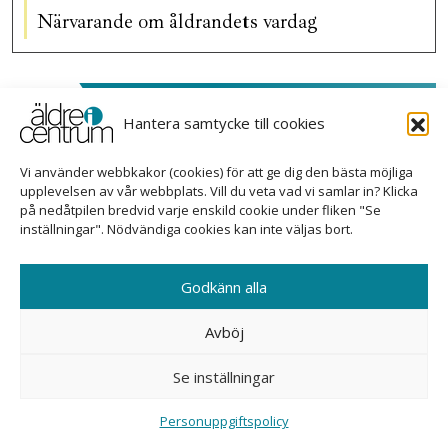
Närvarande om åldrandets vardag
Prenumerera på nyhetsbrevet
Hantera samtycke till cookies
Vi använder webbkakor (cookies) för att ge dig den bästa möjliga
upplevelsen av vår webbplats. Vill du veta vad vi samlar in? Klicka
på nedåtpilen bredvid varje enskild cookie under fliken "Se
inställningar". Nödvändiga cookies kan inte väljas bort.
PRENUMERERA
Godkänn alla
Avböj
Annons
Se inställningar
Personuppgiftspolicy