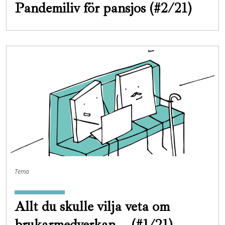
Pandemiliv för pansjos (#2/21)
Tema
Allt du skulle vilja veta om
brukarmedverkan... (#1/21)