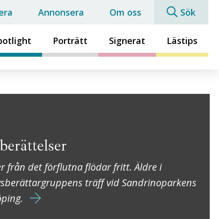
era
Annonsera
Om oss
Sök
potlight
Porträtt
Signerat
Lästips
berättelser
från det förflutna flödar fritt. Äldre i
vsberättargruppens träff vid Sandrinoparkens
öping.