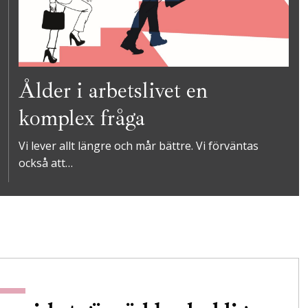
Ålder i arbetslivet en
komplex fråga
Vi lever allt längre och mår bättre. Vi förväntas
också att…