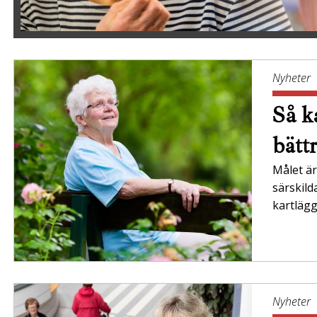
Nyheter
Så ka
bätt
Målet är 
särskil
kartläg
Nyheter