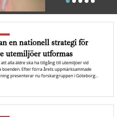
n en nationell strategi för
re utemiljöer utformas
att alla äldre ska ha tillgång till utemiljöer vid
da boenden. Efter förra årets uppmärksammade
gning presenterar nu forskargruppen i Göteborg…