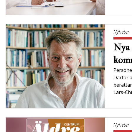
Nyheter
Nya 
komm
Persone
Därför ä
berättar
Lars-Chr
Nyheter