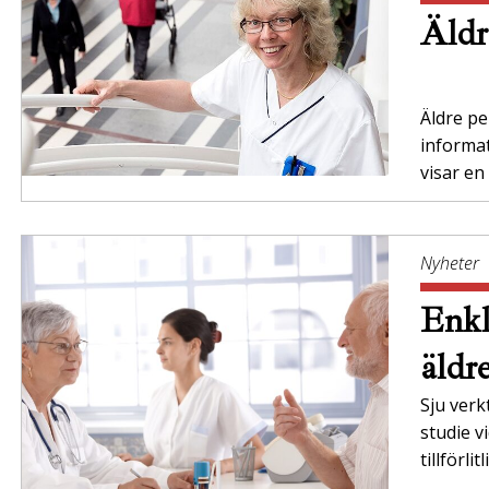
Äldr
Äldre per
informa
visar en
Nyheter
Enkl
äldr
Sju verk
studie v
tillförli