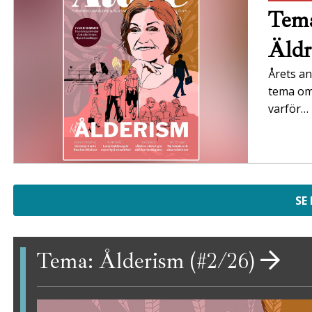
Tema
Äldr
Årets an
tema om 
varför…
SE
Tema: Ålderism (#2/26)