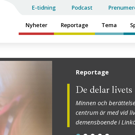
E-tidning
Podcast
Prenumer
Nyheter
Reportage
Tema
S
Reportage
De delar livets 
Minnen och berättelser 
centrum är med vid li
demensboende i Link