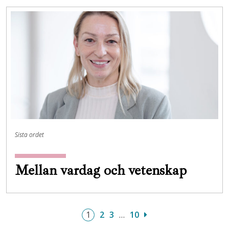
Sista ordet
Mellan vardag och vetenskap
1
2
3
…
10