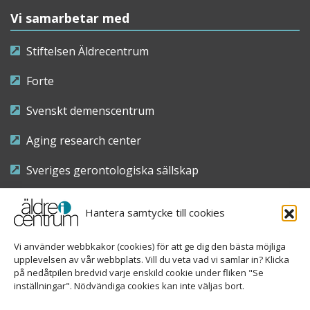
Vi samarbetar med
Stiftelsen Äldrecentrum
Forte
Svenskt demenscentrum
Aging research center
Sveriges gerontologiska sällskap
Riksföreningen för sjuksköterskor inom äldre- och
Hantera samtycke till cookies
demensvård
Vi använder webbkakor (cookies) för att ge dig den bästa möjliga
Nationellt kompetenscentrum anhöriga
upplevelsen av vår webbplats. Vill du veta vad vi samlar in? Klicka
på nedåtpilen bredvid varje enskild cookie under fliken "Se
inställningar". Nödvändiga cookies kan inte väljas bort.