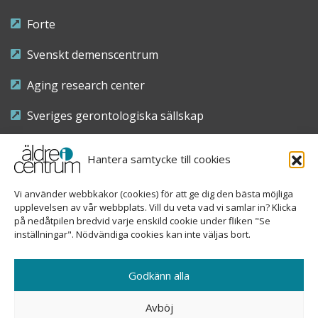
Forte
Svenskt demenscentrum
Aging research center
Sveriges gerontologiska sällskap
Riksföreningen för sjuksköterskor inom äldre- och
Hantera samtycke till cookies
demensvård
Vi använder webbkakor (cookies) för att ge dig den bästa möjliga
Nationellt kompetenscentrum anhöriga
upplevelsen av vår webbplats. Vill du veta vad vi samlar in? Klicka
på nedåtpilen bredvid varje enskild cookie under fliken "Se
inställningar". Nödvändiga cookies kan inte väljas bort.
Copyright © 2026 Äldre i centrum
Godkänn alla
Sveavägen 155, 113 46 Stockholm
Avböj
08-690 58 84