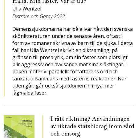
Hallå. Min faster. Var är du?
Ulla Wentzel
Ekström och Garay 2022
Demenssjukdomarna har på allvar nått den svenska
skönlitteraturen under de senaste åren, oftast i
form av romaner skrivna av barn till de sjuka. I detta
fall har Ulla Wentzel skrivit en diktsamling, på
gränsen till prosalyrik, om sin faster som plötsligt
blir aggressiv och avvisande mot sina släktingar. I
boken möter vi parallellt författarens ord och
tankar, tillsammans med fasterns reaktioner. När
tiden går, går också sjukdomen in i nya, mer
lågmälda faser.
I rätt riktning? Användningen
av riktade statsbidrag inom vård
och omsorg