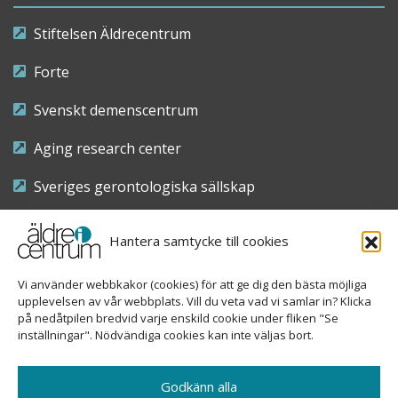
Stiftelsen Äldrecentrum
Forte
Svenskt demenscentrum
Aging research center
Sveriges gerontologiska sällskap
Riksföreningen för sjuksköterskor inom äldre- och
Hantera samtycke till cookies
demensvård
Vi använder webbkakor (cookies) för att ge dig den bästa möjliga
Nationellt kompetenscentrum anhöriga
upplevelsen av vår webbplats. Vill du veta vad vi samlar in? Klicka
på nedåtpilen bredvid varje enskild cookie under fliken "Se
inställningar". Nödvändiga cookies kan inte väljas bort.
Copyright © 2026 Äldre i centrum
Godkänn alla