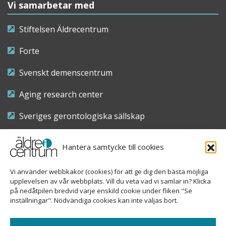
Vi samarbetar med
Stiftelsen Äldrecentrum
Forte
Svenskt demenscentrum
Aging research center
Sveriges gerontologiska sällskap
Riksföreningen för sjuksköterskor inom äldre- och
Hantera samtycke till cookies
demensvård
Vi använder webbkakor (cookies) för att ge dig den bästa möjliga
Nationellt kompetenscentrum anhöriga
upplevelsen av vår webbplats. Vill du veta vad vi samlar in? Klicka
på nedåtpilen bredvid varje enskild cookie under fliken "Se
inställningar". Nödvändiga cookies kan inte väljas bort.
Copyright © 2026 Äldre i centrum