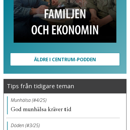
ÄLDRE I CENTRUM-PODDEN
Tips från tidigare teman
Munhälsa (#4/25)
God munhälsa kräver tid
Döden (#3/25)