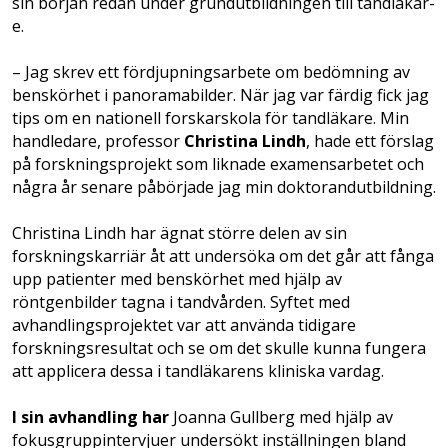
sin början redan under grund­utbildningen till tandläkar­
e.
– Jag skrev ett fördjupningsarbete om bedömning av
benskörhet i panoramabilder. När jag var färdig fick jag
tips om en nationell forskarskola för tandläkare. Min
handledare, professor
Christina Lindh
, hade ett förslag
på forskningsprojekt som liknade examensarbetet och
några år senare påbörjade jag min doktorandutbildning.
Christina Lindh har ägnat större delen av sin
forskningskarriär åt att undersöka om det går att fånga
upp patienter med benskörhet med hjälp av
röntgenbilder tagna i tandvården. Syftet med
avhandlingsprojektet var att använda tidigare
forskningsresultat och se om det skulle kunna fungera
att applicera dessa i tandläkarens kliniska vardag.
I sin avhandling har
Joanna Gullberg med hjälp av
fokusgrupp­intervjuer undersökt inställningen bland