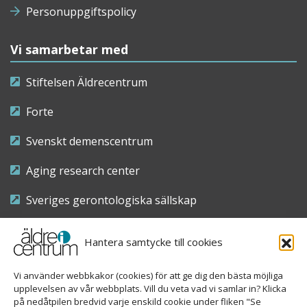
Personuppgiftspolicy
Vi samarbetar med
Stiftelsen Äldrecentrum
Forte
Svenskt demenscentrum
Aging research center
Sveriges gerontologiska sällskap
Riksföreningen för sjuksköterskor inom äldre- och
Hantera samtycke till cookies
demensvård
Vi använder webbkakor (cookies) för att ge dig den bästa möjliga
Nationellt kompetenscentrum anhöriga
upplevelsen av vår webbplats. Vill du veta vad vi samlar in? Klicka
på nedåtpilen bredvid varje enskild cookie under fliken "Se