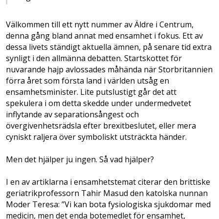
Välkommen till ett nytt nummer av Äldre i Centrum,
denna gång bland annat med ensamhet i fokus. Ett av
dessa livets ständigt aktuella ämnen, på senare tid extra
synligt i den allmänna debatten. Startskottet för
nuvarande hajp avlossades måhända när Storbritannien
förra året som första land i världen utsåg en
ensamhetsminister. Lite putslustigt går det att
spekulera i om detta skedde under undermedvetet
inflytande av separationsångest och
övergivenhetsrädsla efter brexitbeslutet, eller mera
cyniskt raljera över symboliskt utsträckta händer.
Men det hjälper ju ingen. Så vad hjälper?
I en av artiklarna i ensamhetstemat citerar den brittiske
geriatrikprofessorn Tahir Masud den katolska nunnan
Moder Teresa: ”Vi kan bota fysiologiska sjukdomar med
medicin, men det enda botemedlet för ensamhet,