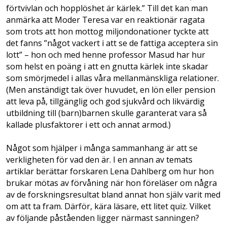
förtvivlan och hopplöshet är kärlek.” Till det kan man
anmärka att Moder Teresa var en reaktionär ragata
som trots att hon mottog miljondonationer tyckte att
det fanns ”något vackert i att se de fattiga acceptera sin
lott” – hon och med henne professor Masud har hur
som helst en poäng i att en gnutta kärlek inte skadar
som smörjmedel i allas våra mellanmänskliga relationer.
(Men anständigt tak över huvudet, en lön eller pension
att leva på, tillgänglig och god sjukvård och likvärdig
utbildning till (barn)barnen skulle garanterat vara så
kallade plusfaktorer i ett och annat armod.)
Något som hjälper i många sammanhang är att se
verkligheten för vad den är. I en annan av temats
artiklar berättar forskaren Lena Dahlberg om hur hon
brukar mötas av förvåning när hon föreläser om några
av de forskningsresultat bland annat hon själv varit med
om att ta fram. Därför, kära läsare, ett litet quiz. Vilket
av följande påståenden ligger närmast sanningen?