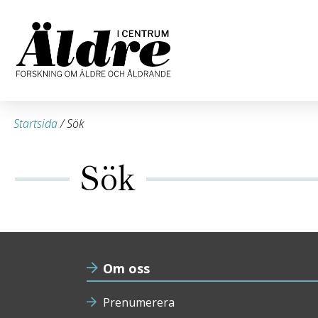
Startsida
/
Sök
Sök
Om oss
Prenumerera