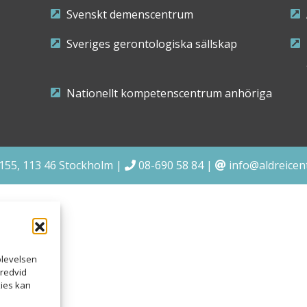
Svenskt demenscentrum
Sveriges gerontologiska sällskap
Nationellt kompetenscentrum anhöriga
155, 113 46 Stockholm
|
08-690 58 84
|
info@aldreicen
plevelsen
bredvid
kies kan