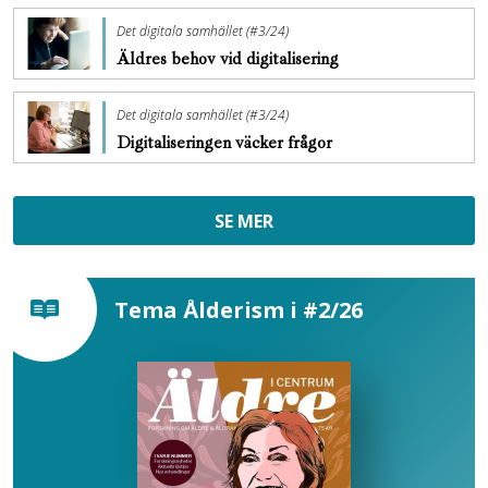
Det digitala samhället (#3/24)
Äldres behov vid digitalisering
Det digitala samhället (#3/24)
Digitaliseringen väcker frågor
SE MER
Tema Ålderism i #2/26