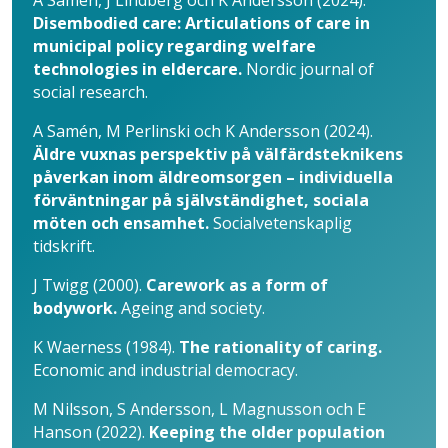
A Samén, J Lindberg och K Andersson (2024).
Disembodied care: Articulations of care in
municipal policy regarding welfare
technologies in eldercare.
Nordic journal of
social research.
A Samén, M Perlinski och K Andersson (2024).
Äldre vuxnas perspektiv på välfärdsteknikens
påverkan inom äldre­omsorgen – individuella
förväntningar på självständighet, sociala
möten och ensamhet.
Socialvetenskaplig
tidskrift.
J Twigg (2000).
Carework as a form of
bodywork.
Ageing and society.
K Waerness (1984).
The rationality of caring.
Economic and industrial democracy.
M Nilsson, S Andersson, L Magnusson och E
Hanson (2022).
Keeping the older population