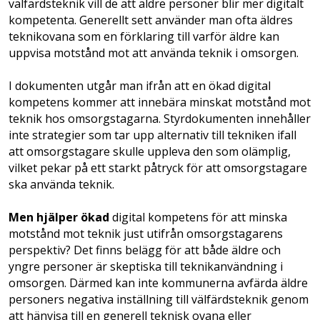
välfärdsteknik vill de att äldre personer blir mer digitalt
kompetenta. Generellt sett använder man ofta äldres
teknikovana som en förklaring till varför äldre kan
uppvisa motstånd mot att använda teknik i omsorgen.
I dokumenten utgår man ifrån att en ökad digital
kompetens kommer att innebära minskat motstånd mot
teknik hos omsorgstagarna. Styrdokumenten innehåller
inte strategier som tar upp alternativ till tekniken ifall
att omsorgstagare skulle uppleva den som olämplig,
vilket pekar på ett starkt påtryck för att omsorgstagare
ska an­vända teknik.
Men hjälper ökad
digital kompetens för att minska
motstånd mot teknik just utifrån omsorgstagarens
perspektiv? Det finns belägg för att både äldre och
yngre personer är skeptiska till teknikanvändning i
omsorgen. Därmed kan inte kommunerna avfärda äldre
personers negativa inställning till välfärdsteknik genom
att hänvisa till en generell teknisk ovana eller