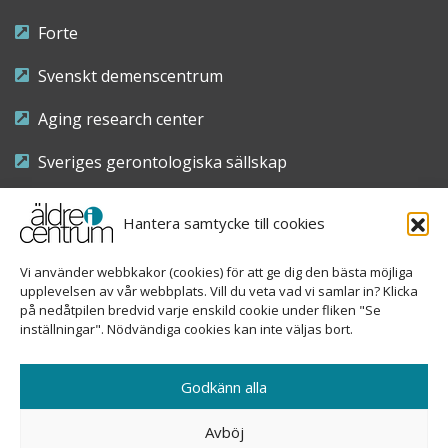
Forte
Svenskt demenscentrum
Aging research center
Sveriges gerontologiska sällskap
Riksföreningen för sjuksköterskor inom äldre- och
Hantera samtycke till cookies
demensvård
Vi använder webbkakor (cookies) för att ge dig den bästa möjliga
Nationellt kompetenscentrum anhöriga
upplevelsen av vår webbplats. Vill du veta vad vi samlar in? Klicka
på nedåtpilen bredvid varje enskild cookie under fliken "Se
inställningar". Nödvändiga cookies kan inte väljas bort.
Copyright © 2026 Äldre i centrum
Godkänn alla
Sveavägen 155, 113 46 Stockholm
Avböj
08-690 58 84