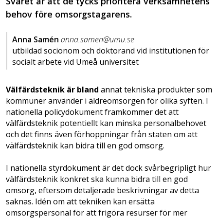
Svaret är att de tycks prioritera verksamhetens
behov före omsorgstagarens.
Anna Samén
anna.samen@umu.se
utbildad socionom och doktorand vid institutionen för
socialt arbete vid Umeå universitet
Välfärdsteknik är bland
annat tekniska produkter som
kommuner använder ­­i äldreomsorgen för olika syften. I
nationella policydokument framkommer det att
välfärdsteknik potentiellt kan minska personalbehovet
och det finns även förhoppningar från staten om att
välfärdsteknik kan bidra till en god omsorg.
I nationella styrdokument är det dock svårbegripligt hur
välfärdsteknik konkret ska kunna bidra till en god
omsorg, eftersom detaljerade beskrivningar av detta
saknas. Idén om att tekniken kan ersätta
omsorgspersonal för att frigöra resurser för mer