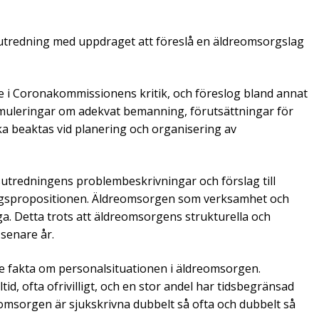
 utredning med uppdraget att före­slå en äldreomsorgslag
 i Coronakommissionens kritik, och föreslog bland annat
formuleringar om adekvat bemanning, förutsättningar för
ska beaktas vid planering och organisering av
utredningens problembeskriv­ningar och förslag till
tlagsproposi­tionen. Äldreomsorgen som verksamhet och
ga.­ Detta trots att äldreom­sorgens strukturella och
 senare år.
nde fakta om personalsituationen i äldre­omsorgen.
id, ofta ofrivilligt, och en stor andel har tidsbegränsad
eomsorgen är sjukskrivna dubbelt så ofta och dubbelt så