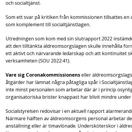
och socialtjänst.
Som ett svar på kritiken från kommissionen tillsattes en
som komplement till socialtjänst­lagen.
Utredningen som kom med sin slutrapport 2022 instämde
att den till­tänkta äldreomsorgs­lagen skulle innehålla 
ett aktivt och närvarande ledarskap och att kontinuitet 
verksamheten (SOU 2022:41).
Vare sig Coronakommissionens
eller äldreomsorgslags
åtgärder har lämnat några påtagliga spår i Socialtjäns
inte minst personalen som arbetar där är i princip osyn­li
organisatoriska brister knappast har blivit mindre under
Socialstyrelsen redovisar i en ak­tuell­ rapport alarmera
Närmare hälften av äldre­­om­sorgens personal arbetar delt
anställning eller är timavlönade. Undersköterskor i äldr