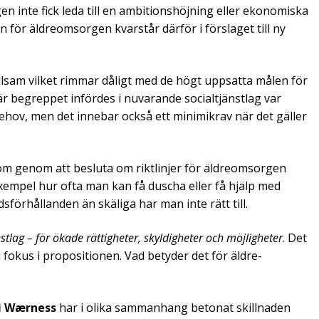
gen inte fick leda till en ambitionshöjning eller ekonomiska
 för äldreom­sorgen kvarstår därför i förslaget till ny
llsam vilket rimmar dåligt med de högt uppsatta målen för
r begreppet infördes i nuvarande socialtjänstlag var
ehov, men det innebar också ett minimi­krav när det gäller
m genom att besluta om riktlinjer för äldreomsorgen
 exempel hur ofta man kan få duscha eller få hjälp med
dsförhållanden än skäliga har man inte rätt till.
stlag – för ökade rättigheter, skyl­­digheter och möjligheter
. Det
fokus i propositionen. Vad betyder det för äldre­
i Wærness
har i olika sammanhang betonat skillnaden