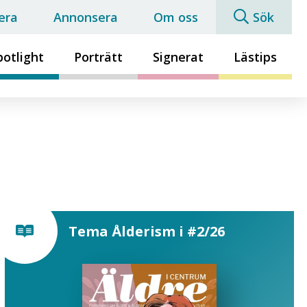
era
Annonsera
Om oss
Sök
potlight
Porträtt
Signerat
Lästips
Tema Ålderism i #2/26