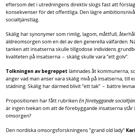
eftersom det i utredningens direktiv slogs fast att försla
konsekvenser för det offentliga. Den lägre ambitionsnivån
social­tjänstlag.
Skälig har synonymer som rimlig, lagom, måttfull, återhå
äldreomsorgen som en del av den generella välfärden. Nä
tanken att insatserna skulle tillgodose individens grundb
kvaliteten på insatserna – skälig skulle vara ”ett golv”.
Tolkningen av begreppet
lämnades åt ­kom­munerna, so
anger vad man anser vara ­skälig nivå på insatserna, till
städning. Skälig har därmed blivit ”ett tak” – bättre levna
Propositionen har fått rubriken
En före­byg­gande socialtjän
är ingen tvekan om att de förebyggande insatserna står i 
omsorgen?
Den nordiska omsorgsforskningens ”grand old lady”
Kar