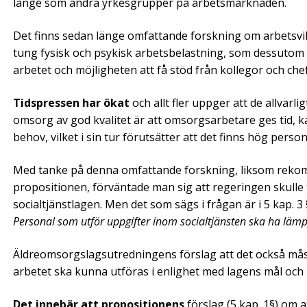
länge som andra ­yrkes­grupper på arbetsmarknaden.
Det finns sedan länge omfattande forskning om arbetsvil
tung fysisk och psykisk arbetsbelastning, som dessutom 
arbetet och möjligheten att få stöd från kollegor och che
Tidspressen har ökat
och allt fler uppger att de allvarli
omsorg av god kvalitet är att omsorgsarbetare ges tid, ka
behov, vilket i sin tur förutsätter att det finns hög perso
Med tanke på denna omfattande forskning, liksom reko
propositionen, förväntade man sig att regeringen skulle 
socialtjänstlagen. Men det som sägs i frågan är i 5 kap. 3
Personal som utför uppgifter inom socialtjänsten ska ha lämp
Äldreomsorgs­lagsutredningens förslag att det också mås
arbetet ska kunna utföras i enlighet med ­lagens mål och 
Det innebär att propositionens
förslag (5 kap. 1§) om a