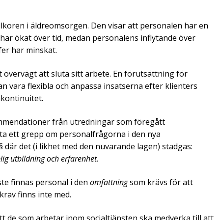
lkoren i äldreomsorgen. Den visar att personalen har en
har ökat över tid, medan personalens inflytande över
fer har minskat.
gt övervägt att sluta sitt arbete. En förutsättning för
n vara flexibla och anpassa insatserna efter klienters
nkontinuitet.
mmendationer från utredningar som föregått
ta ett grepp om personal­frågorna i den nya
 § där det (i likhet med den nuvarande lagen) stadgas:
lig utbildning och erfarenhet
.
te finnas personal i den
omfattning
som krävs för att
krav finns inte med.
tt de som arbetar inom social­tjänsten ska medverka till att