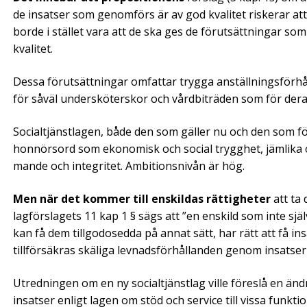
de insatser som genomförs är av god kvalitet riskerar att
borde i stället vara att de ska ges de förutsätt­ningar s
kvalitet.
Dessa förutsättningar omfattar trygga anställnings­förhå
för såväl undersköterskor och vårdbiträden som för dera
Socialtjänstlagen, både den som gäller nu och den som f
honnörsord som ­ekonomisk och social trygghet, jämlika o
mande och inte­gritet. Ambitionsnivån är hög.
Men när det kommer till enskildas rättigheter
att ta 
lagförslagets 11 kap 1 § sägs att ”en enskild som inte själ
kan ­få dem till­godosedda på annat sätt, har rätt att få 
tillförsäkras skäliga levnads­­­för­hållanden genom insatser
Utredningen om en ny socialtjänstlag ville föreslå en ändr
insatser enligt lagen om stöd och service till vissa funkt