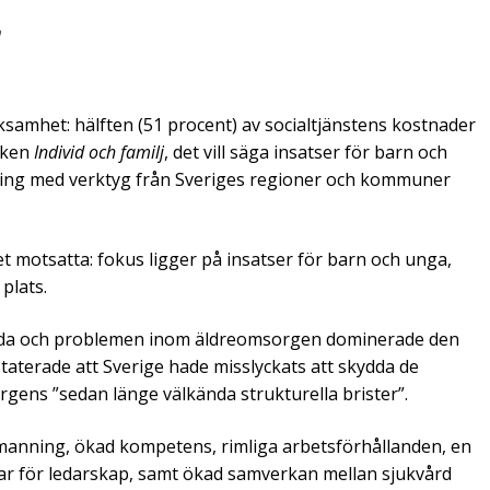
m
rksamhet: hälften (51 procent) av socialtjänstens kostnader
iken
Individ och familj
, det vill säga insatser för barn och
ning med verktyg från Sveriges regioner och kommuner
det motsatta: fokus ligger på insatser för barn och unga,
plats.
da och problemen inom äldre­omsorgen­­ dominerade den
aterade att Sverige hade misslyckats att skydda de
orgens ”sedan länge välkända strukturella brister”.
anning, ökad kompe­tens, rimliga arbetsförhållanden, en
gar för ledarskap, samt ökad samverkan ­mellan sjukvård