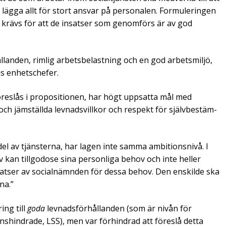
 lägga allt för stort ansvar på personalen. Formuleringen
om krävs för att de insatser som genomförs är av god
llanden, rimlig arbetsbelastning och en god arbetsmiljö,
s enhetschefer.
öreslås i propositionen, har högt uppsatta mål med
ch jämställda ­levnadsvillkor och respekt för självbestäm­
del ­av tjänsterna, har lagen inte samma ambitionsnivå. I
v kan till­godose sina personliga behov och inte heller
insatser av socialnämnden för dessa behov. Den enskilde ska
na.”
ing till
goda
levnadsförhållanden (som är nivån för
ionshindrade, LSS), men var förhindrad att föreslå detta