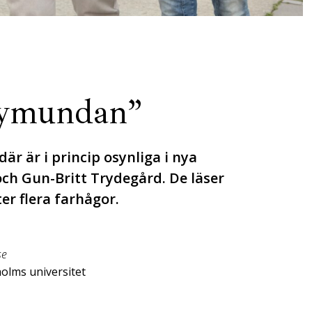
kymundan”
r är i princip osynliga i nya
och Gun-Britt Trydegård. De läser
er flera farhågor.
se
holms universitet