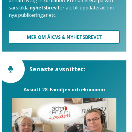
annan nyttig information. Prenumerera på vårt
särskilda
nyhetsbrev
för att bli uppdaterad om
nya publiceringar etc.
MER OM ÄICVS & NYHETSBREVET
Senaste avsnittet:
Avsnitt 28: Familjen och ekonomin