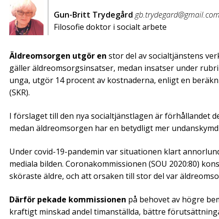
Gun-Britt Trydegård
gb.trydegard@gmail.co
Filosofie doktor i socialt arbete
Äldreomsorgen utgör en
stor del av social­tjänstens ve
gäller äldreomsorgsinsatser, medan insatser under rubr
unga, utgör 14 procent av kostnaderna, enligt en beräk
(SKR).
I förslaget till den nya socialtjänstlagen är förhållandet 
medan äldreomsorgen har en betydligt mer undanskymd 
Under covid-19-pandemin var situationen klart annorlun
mediala bilden. Coronakommissionen (SOU 2020:80) konst
sköraste äldre, och att orsaken till stor del var äldreoms
Därför pekade kommissionen
på behovet av högre bem
kraftigt minskad andel timanställda, bättre förutsättnin