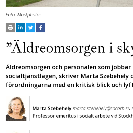
Foto: Mostphotos
”Äldreomsorgen i s
Äldreomsorgen och personalen som jobbar dä
socialtjänstlagen, skriver Marta Szebehely 
förordningarna med en kritisk blick och lyft
Marta Szebehely
marta.szebehely@socarb.su.
Professor emeritus i socialt arbete vid Stock