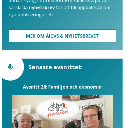
annan nyttig information. Prenumerera på vårt
särskilda
nyhetsbrev
för att bli uppdaterad om
nya publiceringar etc.
MER OM ÄICVS & NYHETSBREVET
Senaste avsnittet:
Avsnitt 28: Familjen och ekonomin