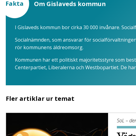
Fakta
Om Gislaveds kommun
I Gislaveds kommun bor cirka 30 000 invånare. Socia
Socialnämnden, som ansvarar för socialförvaltningen
rör ­kommunens äldreomsorg.
Kommunen har ett politiskt majoritetsstyre som bes
Centerpartiet, Liberalerna och Westbopartiet. De ha
Fler artiklar ur temat
SoL – den