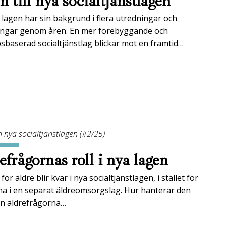
n till nya socialtjänstlagen
lagen har sin bakgrund i flera utredningar och
ingar genom åren. En mer förebyggande och
baserad socialtjänstlag blickar mot en framtid…
 nya socialtjänstlagen (#2/25)
efrågornas roll i nya lagen
för äldre blir kvar i nya socialtjänstlagen, i stället för
na i en separat äldreomsorgslag. Hur hanterar den
en äldrefrågorna…