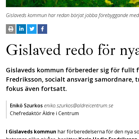
Gislaveds kommun har redan börjat jobba förebyggande med 
Gislaved redo för ny
Gislaveds kommun förbereder sig för fullt f
Fredriksson, socialt ansvarig samordnare, t
fokus även fortsatt.
Enikö Szurkos
eniko.szurkos@aldreicentrum.se
Chefredaktör Äldre i Centrum
I Gislaveds kommun
har förberedelserna för den nya so