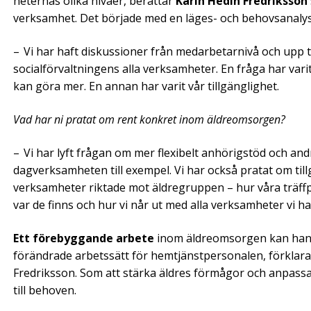
heternas olika­ nivåer, berättar
Karin Hedin
Fredriksson
verksamhet. Det började med en läges- och behovsanalys
– Vi har haft diskussioner från medarbetarnivå och upp til
socialförvaltningens alla verksamheter. En fråga har varit
kan göra mer. En annan har varit vår tillgänglighet.
Vad har ni pratat om rent konkret inom äldreomsorgen?
– Vi har lyft frågan om mer flexibelt an­hörigstöd och and
dagverksamheten till exempel. Vi har också pratat om till
verksamheter riktade mot äldregruppen – hur våra träffp
var de finns och hur vi når ut med alla verksamheter vi ha
Ett förebyggande arbete
inom äldreomsorgen­­­ kan han
förändrade arbetssätt för hemtjänstpersonalen, förklara
Fredriksson. Som att stärka äldres ­förmågor och anpass
till behoven.