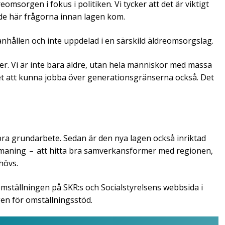
e­omsorgen i fokus i politiken. Vi tycker att det är viktigt
de här frågorna innan lagen kom.
nhållen och inte uppdelad i en särskild äldreomsorgslag.
 ålder. Vi är inte bara äldre, utan hela människor med massa
ghet att kunna jobba över generationsgränserna också. Det
t bra grundarbete. Sedan är den nya lagen också inriktad
utmaning – att hitta bra samverkansformer med regionen,
hövs.
omställningen på SKR:s och ­Socialstyrelsens webbsida i
en för omställningsstöd.