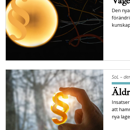
Väge
Den nya 
förändr
kunskaps
SoL – den
Äldr
Insatser 
att ham
nya lag