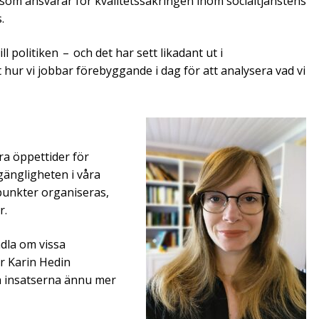
som ansvarar för kvalitets­säkringen inom social­tjänstens
.
l politiken – och det har sett likadant ut i
 hur vi jobbar före­byggande i dag för att analysera vad vi
ra öppettider för
gängligheten i våra
unkter ­organiseras,
r.
dla om vissa
r Karin Hedin
a insatserna ännu mer