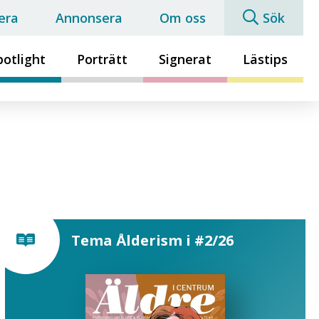
era
Annonsera
Om oss
Sök
potlight
Porträtt
Signerat
Lästips
Tema Ålderism i #2/26