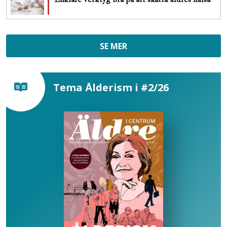
SE MER
Tema Ålderism i #2/26