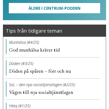
ÄLDRE I CENTRUM-PODDEN
Tips från tidigare teman
Munhälsa (#4/25)
God munhälsa kräver tid
Döden (#3/25)
Döden på spåren – förr och nu
SoL – den nya socialtjänstlagen (#2/25)
Vägen till nya socialtjänstlagen
Hbtq (#1/25)