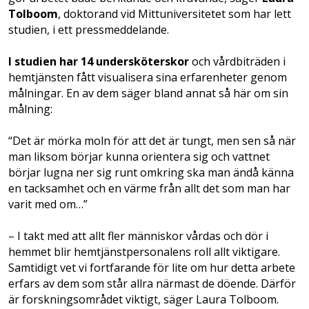
Tolboom
, doktorand vid Mittuniversitetet som har lett
studien, i ett pressmeddelande.
I studien har 14 undersköterskor
och vårdbiträden i
hemtjänsten fått visualisera sina erfarenheter genom
målningar. En av dem säger bland annat så här om sin
målning:
“Det är mörka moln för att det är tungt, men sen så när
man liksom börjar kunna orientera sig och vattnet
börjar lugna ner sig runt omkring ska man ändå känna
en tacksamhet och en värme från allt det som man har
varit med om…”
– I takt med att allt fler människor vårdas och dör i
hemmet blir hemtjänstpersonalens roll allt viktigare.
Samtidigt vet vi fortfarande för lite om hur detta arbete
erfars av dem som står allra närmast de döende. Därför
är forskningsområdet viktigt, säger Laura Tolboom.