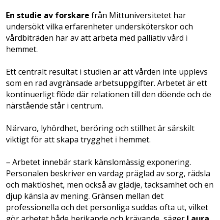
En studie av forskare
från Mittuniversitetet har
undersökt vilka erfarenheter undersköterskor och
vårdbiträden har av att arbeta med palliativ vård i
hemmet.
Ett centralt resultat i studien är att vården inte upplevs
som en rad avgränsade arbetsuppgifter. Arbetet är ett
kontinuerligt flöde där relationen till den döende och de
närstående står i centrum.
Närvaro, lyhördhet, beröring och stillhet är särskilt
viktigt för att skapa trygghet i hemmet.
– Arbetet innebär stark känslomässig exponering.
Personalen beskriver en vardag präglad av sorg, rädsla
och maktlöshet, men också av glädje, tacksamhet och en
djup känsla av mening. Gränsen mellan det
professionella och det personliga suddas ofta ut, vilket
gör arbetet både berikande och krävande, säger
Laura