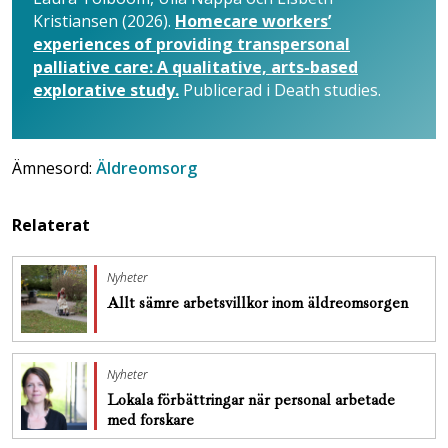
Kristiansen (2026).
Homecare workers’
experiences of providing transpersonal
palliative care: A qualitative, arts-based
explorative study.
Publicerad i Death studies.
Ämnesord:
Äldreomsorg
Relaterat
Nyheter
Allt sämre arbetsvillkor inom äldreomsorgen
Nyheter
Lokala förbättringar när personal arbetade
med forskare