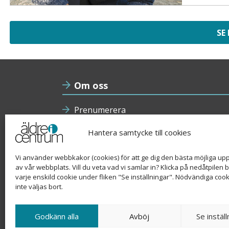
SE
Om oss
Prenumerera
Nyhetsbrev
Hantera samtycke till cookies
Annonsera
Vi använder webbkakor (cookies) för att ge dig den bästa möjliga up
av vår webbplats. Vill du veta vad vi samlar in? Klicka på nedåtpilen 
Kakor (cookies)
varje enskild cookie under fliken "Se inställningar". Nödvändiga coo
inte väljas bort.
Personuppgiftspolicy
Godkänn alla
Avböj
Se inställ