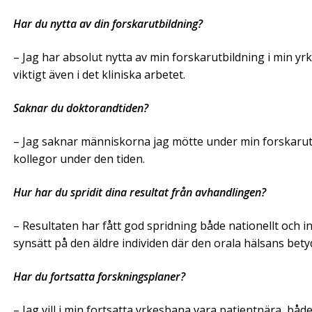
Har du nytta av din forskarutbildning?
– Jag har absolut nytta av min forskarutbildning i min yrk
viktigt även i det kliniska arbetet.
Saknar du doktorandtiden?
– Jag saknar människorna jag mötte under min forskarutbi
kollegor under den tiden.
Hur har du spridit dina resultat från avhandlingen?
– Resultaten har fått god spridning både nationellt och inte
synsätt på den äldre individen där den orala hälsans bet
Har du fortsatta forskningsplaner?
– Jag vill i min fortsatta yrkesbana vara patientnära, bå