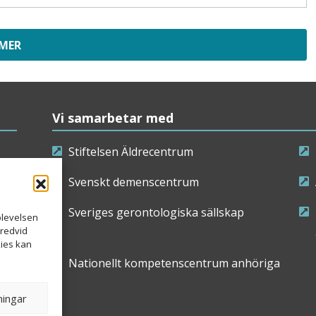
 MER
Vi samarbetar med
Stiftelsen Äldrecentrum
Svenskt demenscentrum
Sveriges gerontologiska sällskap
plevelsen
bredvid
kies kan
Nationellt kompetenscentrum anhöriga
ningar