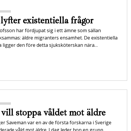
lyfter existentiella frågor
ofsson har fördjupat sig i ett ämne som sällan
sammas: äldre migranters ensamhet. De existentiella
 ligger den före detta sjuksköterskan nära…
vill stoppa ­våldet mot äldre
ger Saveman var en av de första forskarna i Sverige
erade våld mot äldre. I dag leder hon en grupp