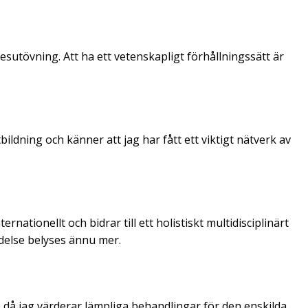
esutövning. Att ha ett vetenskapligt förhållningssätt är
ldning och känner att jag har fått ett viktigt nätverk av
rnationellt och bidrar till ett holistiskt multidisciplinärt
ydelse belyses ännu mer.
de då jag värderar lämpliga behandlingar för den enskilda