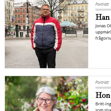
Porträtt
Han 
Jonas Ol
uppmärk
frågorna
Porträtt
Hon 
Britt-In
som stud