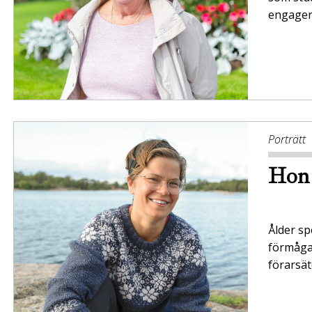
engager
Porträtt
Hon 
Ålder sp
förmågan
förarsät