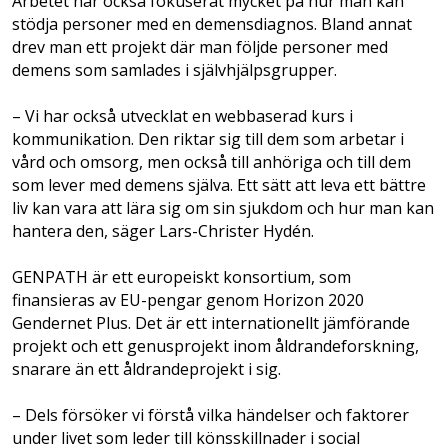
Arbetet har också fokuserat mycket på hur man kan
stödja personer med en demens­diagnos. Bland annat
drev man ett projekt där man följde personer med
demens som samlades i självhjälpsgrupper.
– Vi har också utvecklat en webbaserad kurs i
kommunikation. Den riktar sig till dem som arbetar i
vård och omsorg, men också till anhöriga och till dem
som lever med demens själva. Ett sätt att leva ett bättre
liv kan vara att lära sig om sin sjukdom och hur man kan
hantera den, säger Lars-Christer Hydén.
GENPATH är ett europeiskt konsortium, som
finansieras av EU-pengar genom Horizon 2020
Gendernet Plus. Det är ett internationellt jäm­förande
projekt och ett genusprojekt inom åldrandeforskning,
snarare än ett åldrande­projekt i sig.
– Dels försöker vi förstå vilka händelser och faktorer
under livet som leder till könsskillnader i social