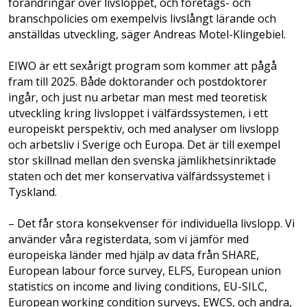
förändringar över livsloppet, och företags- och
branschpolicies om exempelvis livslångt lärande och
anställdas utveckling, säger Andreas Motel-Klingebiel.
EIWO är ett sexårigt program som kommer att pågå
fram till 2025. Både doktorander och postdoktorer
ingår, och just nu arbetar man mest med teoretisk
utveckling kring livsloppet i välfärdssystemen, i ett
europeiskt perspektiv, och med analyser om livslopp
och arbetsliv i Sverige och Europa. Det är till exempel
stor skillnad mellan den svenska jämlikhetsinriktade
staten och det mer konservativa välfärdssystemet i
Tyskland.
– Det får stora konsekvenser för individuella livslopp. Vi
använder våra registerdata, som vi jämför med
europeiska länder med hjälp av data från SHARE,
European labour force survey, ELFS, European union
statistics on income and living conditions, EU-SILC,
European working condition surveys, EWCS, och andra,