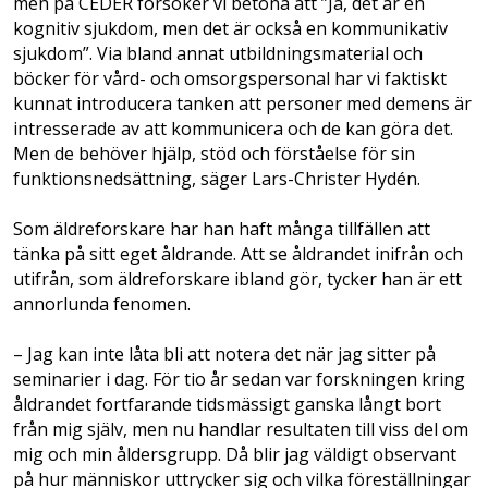
men på CEDER försöker vi betona att ”Ja, det är en
kognitiv sjukdom, men det är också en kommunikativ
sjukdom”. Via bland annat utbildningsmaterial och
böcker för vård- och omsorgspersonal har vi faktiskt
kunnat introducera tanken att personer med demens är
intresserade av att kommunicera och de kan göra det.
Men de behöver hjälp, stöd och förståelse för sin
funktionsnedsättning, säger Lars-Christer Hydén.
Som äldreforskare har han haft många tillfällen att
tänka på sitt eget åldrande. Att se åldrandet inifrån och
utifrån, som äldreforskare ibland gör, tycker han är ett
annorlunda fenomen.
– Jag kan inte låta bli att notera det när jag sitter på
seminarier i dag. För tio år sedan var forskningen kring
åldrandet fortfarande tidsmässigt ganska långt bort
från mig själv, men nu handlar resultaten till viss del om
mig och min åldersgrupp. Då blir jag väldigt observant
på hur människor uttrycker sig och vilka föreställningar