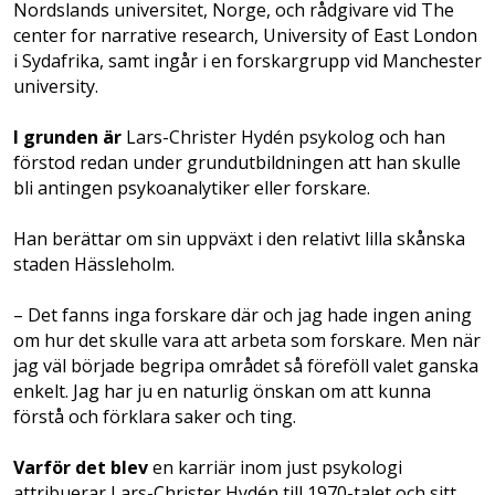
Nordslands universitet, Norge, och rådgivare vid The
center for narrative research, University of East London
i Syd­afrika, samt ingår i en forskargrupp vid Manchester
university.
I grunden är
Lars-Christer Hydén psykolog och han
förstod redan under grund­utbildningen att han skulle
bli antingen psykoanalytiker eller forskare.
Han berättar om sin uppväxt i den relativt lilla skånska
staden Hässleholm.
– Det fanns inga forskare där och jag hade ingen aning
om hur det skulle vara att arbeta som forskare. Men när
jag väl började begripa området så föreföll valet ganska
enkelt. Jag har ju en naturlig önskan om att kunna
förstå och förklara saker och ting.
Varför det blev
en karriär inom just psykologi
attribuerar Lars-Christer Hydén till 1970-talet och sitt