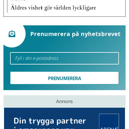
Äldres vishet gör världen lyckligare
Prenumerera på nyhetsbrevet
PRENUMERERA
Annons