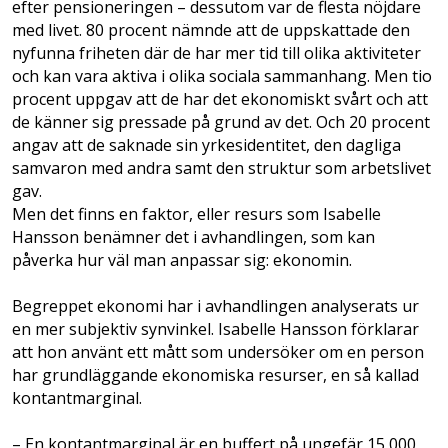
efter pensioneringen – dessutom var de flesta nöjdare
med livet. 80 procent nämnde att de uppskattade den
nyfunna friheten där de har mer tid till olika aktiviteter
och kan vara aktiva i olika sociala sammanhang. Men tio
procent uppgav att de har det ekonomiskt svårt och att
de känner sig pressade på grund av det. Och 20 procent
angav att de saknade sin yrkesidentitet, den dagliga
samvaron med andra samt den struktur som arbetslivet
gav.
Men det finns en faktor, eller resurs som Isabelle
Hansson benämner det i avhandlingen, som kan
påverka hur väl man anpassar sig: ekonomin.
Begreppet ekonomi har i avhandlingen analyserats ur
en mer subjektiv synvinkel. Isabelle Hansson förklarar
att hon använt ett mått som undersöker om en person
har grundläggande ekonomiska resurser, en så kallad
kontantmarginal.
– En kontantmarginal är en buffert på ungefär 15 000