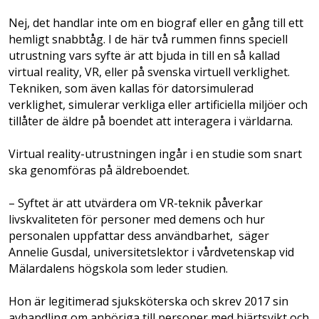
Nej, det handlar inte om en biograf eller en gång till ett
hemligt snabbtåg. I de här två rummen finns speciell
utrustning vars syfte är att bjuda in till en så kallad
virtual reality, VR, eller på svenska virtuell verklighet.
Tekniken, som även kallas för datorsimulerad
verklighet, simulerar verkliga eller artificiella miljöer och
tillåter de äldre på boendet att interagera i världarna.
Virtual reality-utrustningen ingår i en studie som snart
ska genomföras på äldreboendet.
– Syftet är att utvärdera om VR-teknik påverkar
livskvaliteten för personer med demens och hur
personalen uppfattar dess användbarhet, säger
Annelie Gusdal, universitetslektor i vårdvetenskap vid
Mälardalens högskola som leder studien.
Hon är legitimerad sjuksköterska och skrev 2017 sin
avhandling om anhöriga till personer med hjärtsvikt och