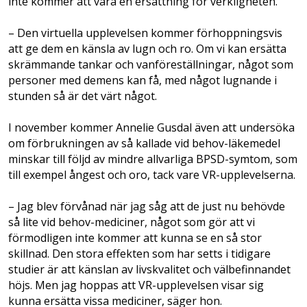
inte kommer att vara en ersättning för verkligheten.
– Den virtuella upplevelsen kommer förhoppningsvis
att ge dem en känsla av lugn och ro. Om vi kan ersätta
skrämmande tankar och vanföreställningar, något som
personer med demens kan få, med något lugnande i
stunden så är det värt något.
I november kommer Annelie Gusdal även att undersöka
om förbrukningen av så kallade vid behov-läkemedel
minskar till följd av mindre allvarliga BPSD-symtom, som
till exempel ångest och oro, tack vare VR-upplevelserna.
– Jag blev förvånad när jag såg att de just nu behövde
så lite vid behov-mediciner, något som gör att vi
förmodligen inte kommer att kunna se en så stor
skillnad. Den stora effekten som har setts i tidigare
studier är att känslan av livskvalitet och välbefinnandet
höjs. Men jag hoppas att VR-upplevelsen visar sig
kunna ersätta vissa mediciner, säger hon.