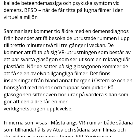
kallade beteendemässiga och psykiska symtom vid
demens, BPSD – när de får titta på lugna filmer i den
virtuella miljön.
Sammanlagt kommer tio äldre med en demensdiagnos
från boendet att få besöka de utrustade rummen i upp
till trettio minuter två till tre gånger i veckan. De
kommer att få ta på sig VR-utrustningen som består av
ett par svarta glasögon som ser ut som en rektangulär
plastlåda. När de sätter på sig glasögonen kommer de
att få se en av elva tillgängliga filmer. Det finns
inspelningar från bland annat bergen i Österrike och en
hönsgård med hönor och tuppar som pickar. På
glasögonen sitter även hörlurar på vardera sidan som
gör att den äldre får en mer
verklighetstrogen upplevelse.
Filmerna som visas i Måsta ängs VR-rum är både sådana
som tillhandahålls av Atea och sådana som filmas och
skräddarsys av organisationen SPF Seniorerna.