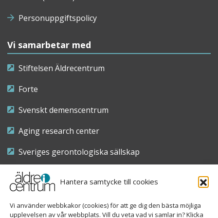
Personuppgiftspolicy
Vi samarbetar med
Stiftelsen Äldrecentrum
Forte
Svenskt demenscentrum
Aging research center
Sveriges gerontologiska sällskap
Riksföreningen för sjuksköterskor inom äldre- och
Hantera samtycke till cookies
demensvård
Vi använder webbkakor (cookies) för att ge dig den bästa möjliga
Nationellt kompetenscentrum anhöriga
upplevelsen av vår webbplats. Vill du veta vad vi samlar in? Klicka