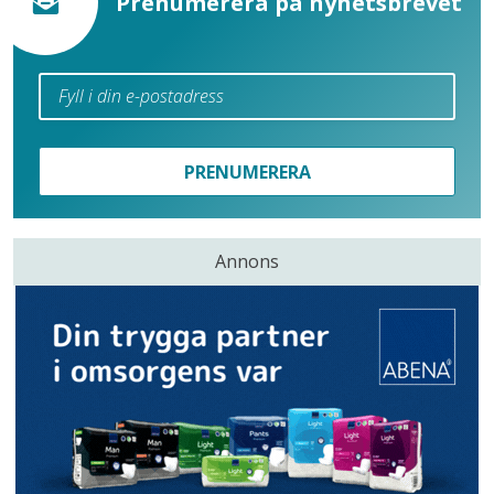
Prenumerera på nyhetsbrevet
PRENUMERERA
Annons