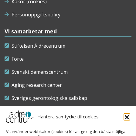
Kakor (cookies)
Personuppgiftspolicy
Vi samarbetar med
Stiftelsen Äldrecentrum
Forte
Svenskt demenscentrum
Aging research center
Sveriges gerontologiska sällskap
Riksföreningen för sjuksköterskor inom äldre- och
Hantera samtycke till cookies
demensvård
Vi använder webbkakor (cookies) för att ge dig den bästa möjliga
Nationellt kompetenscentrum anhöriga