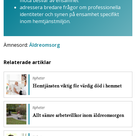
möta besvär av ensamhet
adressera bredare frågor om professionella
identiteter och synen på ensamhet specifikt
inom hemtjänstmiljön.
Ämnesord:
Äldreomsorg
Relaterade artiklar
Nyheter
Hemtjänsten viktig för värdig död i hemmet
Nyheter
Allt sämre arbetsvillkor inom äldreomsorgen