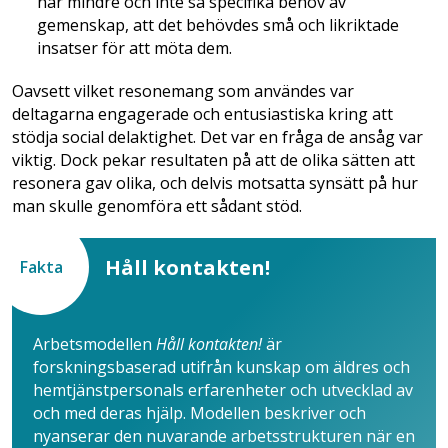
har mindre och inte så specifika behov av
gemenskap, att det behövdes små och likriktade
insatser för att möta dem.
Oavsett vilket resonemang som användes var
deltagarna engagerade och entusiastiska kring att
stödja social delaktighet. Det var en fråga de ansåg var
viktig. Dock pekar resultaten på att de olika sätten att
resonera gav olika, och delvis motsatta synsätt på hur
man skulle genomföra ett sådant stöd.
Håll kontakten!
Fakta
Arbetsmodellen
Håll kontakten!
är
forskningsbaserad utifrån kunskap om äldres och
hemtjänstpersonals erfarenheter och utvecklad av
och med deras hjälp. Modellen beskriver och
nyanserar den nuvarande arbetsstrukturen när en