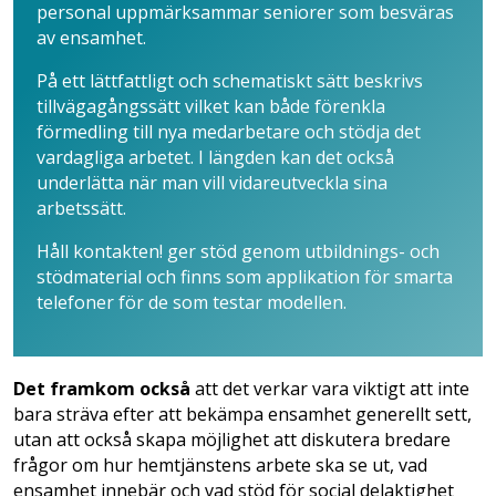
personal uppmärksammar seniorer som besväras
av ensamhet.
På ett lättfattligt och schematiskt sätt beskrivs
tillvägagångssätt vilket kan både förenkla
förmedling till nya medarbetare och stödja det
vardagliga arbetet. I längden kan det också
underlätta när man vill vidareutveckla sina
arbetssätt.
Håll kontakten! ger stöd genom utbildnings- och
stödmaterial och finns som applikation för smarta
telefoner för de som testar modellen.
Det framkom också
att det verkar vara viktigt att inte
bara sträva efter att bekämpa ensamhet generellt sett,
utan att också skapa möjlighet att diskutera bredare
frågor om hur hemtjänstens arbete ska se ut, vad
ensamhet innebär och vad stöd för social delaktighet