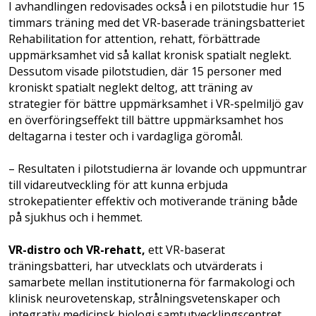
I avhandlingen redovisades också i en pilotstudie hur 15
timmars träning med det VR-baserade träningsbatteriet
Rehabilitation for attention, rehatt, förbättrade
uppmärksamhet vid så kallat kronisk spatialt neglekt.
Dessutom visade pilotstudien, där 15 personer med
kroniskt spatialt neglekt deltog, att träning av
strategier för bättre uppmärksamhet i VR-spelmiljö gav
en överföringseffekt till bättre uppmärksamhet hos
deltagarna i tester och i vardagliga göromål.
– Resultaten i pilotstudierna är lovande och uppmuntrar
till vidareutveckling för att kunna erbjuda
strokepatienter effektiv och motiverande träning både
på sjukhus och i hemmet.
VR-distro och VR-rehatt,
ett VR-baserat
träningsbatteri, har utvecklats och utvärderats i
samarbete mellan institutionerna för farmakologi och
klinisk neurovetenskap, strålningsvetenskaper och
integrativ medicinsk biologi samtutvecklingscentret