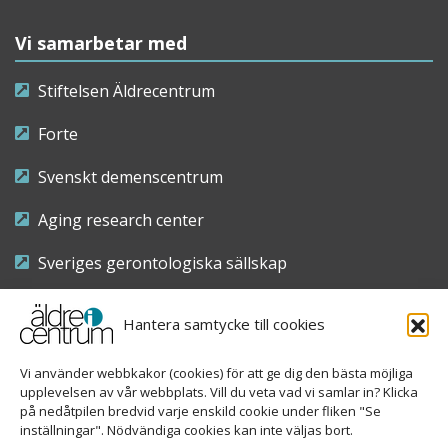
Vi samarbetar med
Stiftelsen Äldrecentrum
Forte
Svenskt demenscentrum
Aging research center
Sveriges gerontologiska sällskap
Riksföreningen för sjuksköterskor inom äldre- och
Hantera samtycke till cookies
demensvård
Vi använder webbkakor (cookies) för att ge dig den bästa möjliga
Nationellt kompetenscentrum anhöriga
upplevelsen av vår webbplats. Vill du veta vad vi samlar in? Klicka
på nedåtpilen bredvid varje enskild cookie under fliken "Se
inställningar". Nödvändiga cookies kan inte väljas bort.