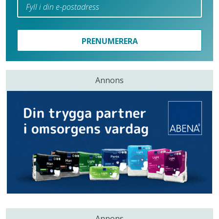
PRENUMERERA
Annons
Annons