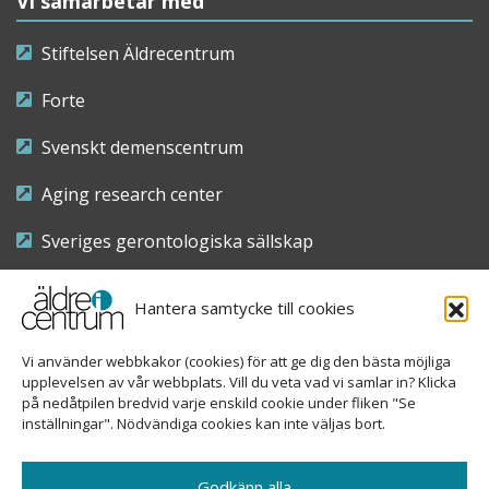
Vi samarbetar med
Stiftelsen Äldrecentrum
Forte
Svenskt demenscentrum
Aging research center
Sveriges gerontologiska sällskap
Riksföreningen för sjuksköterskor inom äldre- och
Hantera samtycke till cookies
demensvård
Vi använder webbkakor (cookies) för att ge dig den bästa möjliga
Nationellt kompetenscentrum anhöriga
upplevelsen av vår webbplats. Vill du veta vad vi samlar in? Klicka
på nedåtpilen bredvid varje enskild cookie under fliken "Se
inställningar". Nödvändiga cookies kan inte väljas bort.
Copyright © 2026 Äldre i centrum
Godkänn alla