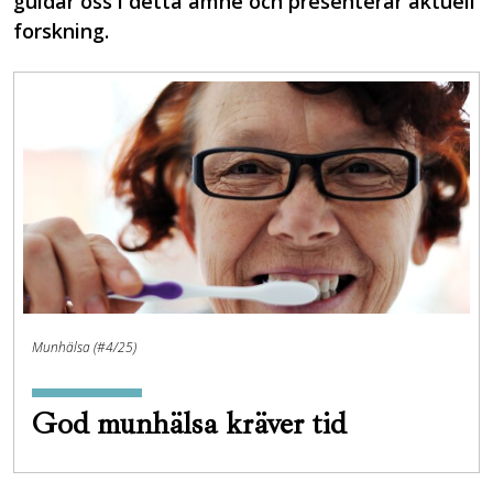
guidar oss i detta ämne och presenterar aktuell
forskning.
Munhälsa (#4/25)
God munhälsa kräver tid