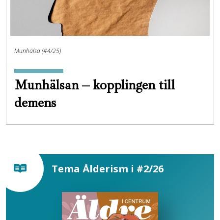
Munhälsa (#4/25)
Munhälsan – kopplingen till
demens
Tema Ålderism i #2/26