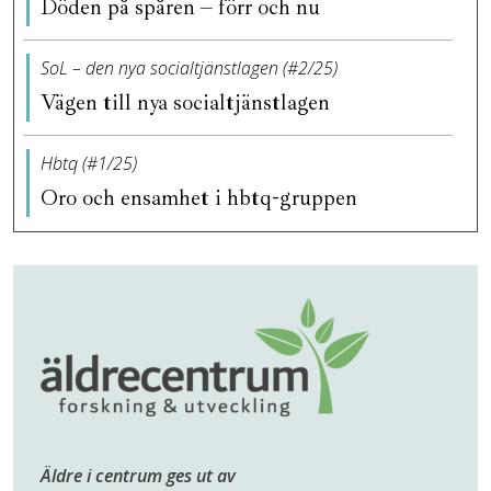
Döden på spåren – förr och nu
SoL – den nya socialtjänstlagen (#2/25)
Vägen till nya socialtjänstlagen
Hbtq (#1/25)
Oro och ensamhet i hbtq-gruppen
Äldre i centrum ges ut av