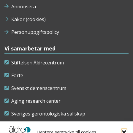
Annonsera
Kakor (cookies)
Personuppgiftspolicy
Vi samarbetar med
Stiftelsen Äldrecentrum
Forte
Svenskt demenscentrum
Aging research center
Sveriges gerontologiska sällskap
Riksföreningen för sjuksköterskor inom äldre- och
Hantera samtycke till cookies