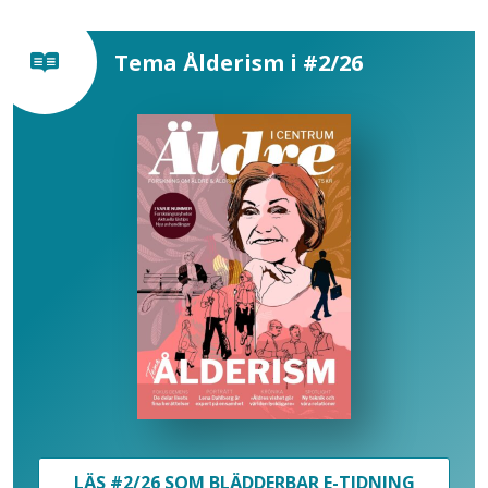
Tema Ålderism i #2/26
LÄS #2/26 SOM BLÄDDERBAR E-TIDNING