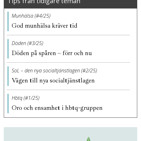
Tips från tidigare teman
Munhälsa (#4/25)
God munhälsa kräver tid
Döden (#3/25)
Döden på spåren – förr och nu
SoL – den nya socialtjänstlagen (#2/25)
Vägen till nya socialtjänstlagen
Hbtq (#1/25)
Oro och ensamhet i hbtq-gruppen