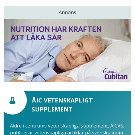
Annons
ÄiC VETENSKAPLIGT
SUPPLEMENT
Äldre i centrums vetenskapliga supplement, ÄiCVS,
publicerar vetenskapliga artiklar på svenska inom