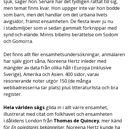
sjuk, säger hon. Senare har det tydligen rättat till sig,
men temat finns kvar. Hon uppger inte var hon bodde
som barn, men det handlar om det urbana livets
avigsidor, främst ensamheten. De flesta lever ju nu
i stadsmiljöer som vi sedan gammalt förknippar med
synd och elände. Minns bibelns berättelse om Sodom
och Gomorra.
Det finns allt fler ensamhetsundersökningar, anmälaren
har själv gjort såna, Noreena Hertz inleder med
mängder av data från olika håll i Europa (inklusive
Sverige), Amerika och Asien. 400 sidor, varav
resonerande noter utgör 150 (de många
webbadresserna tar plats) plus litteraturlista och bra
register.
Hela världen sägs
glida in i allt värre ensamhet,
illustrerat med citat om folkhavet och ensamheten
i dåtidens London från
Thomas de Quincey
, mer känd
för
En opieätares bekännelser
. Noreena Hertz kunde ha