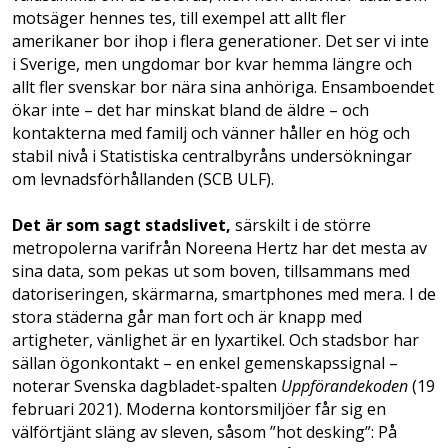
motsäger hennes tes, till exempel att allt fler
amerikaner bor ihop i flera generationer. Det ser vi inte
i Sverige, men ungdomar bor kvar hemma längre och
allt fler svenskar bor nära sina anhöriga. Ensamboendet
ökar inte – det har minskat bland de äldre – och
kontakterna med familj och vänner håller en hög och
stabil nivå i Statistiska centralbyråns undersökningar
om levnadsförhållanden (SCB ULF).
Det är som sagt stadslivet,
särskilt i de större
metropolerna varifrån Noreena Hertz har det mesta av
sina data, som pekas ut som boven, tillsammans med
datoriseringen, skärmarna, smartphones med mera. I de
stora städerna går man fort och är knapp med
artigheter, vänlighet är en lyxartikel. Och stadsbor har
sällan ögonkontakt – en enkel gemenskapssignal –
noterar Svenska dagbladet­-spalten
Uppförandekoden
(19
feb­ruari 2021). Moderna kontorsmiljöer får sig en
välförtjänt släng av sleven, såsom ”hot desking”: På