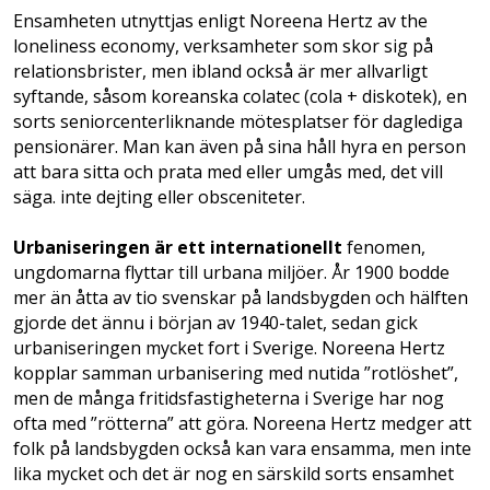
Ensamheten utnyttjas enligt Noreena Hertz av the
loneliness economy, verksamheter som skor sig på
relationsbrister, men ibland också är mer allvarligt
syftande, såsom koreanska colatec (cola + diskotek), en
sorts seniorcenterliknande mötesplatser för daglediga
pensionärer. Man kan även på sina håll hyra en person
att bara sitta och prata med eller umgås med, det vill
säga. inte dejting eller obsceniteter.
Urbaniseringen är ett internationellt
fenomen,
ungdomarna flyttar till urbana miljöer. År 1900 bodde
mer än åtta av tio svenskar på landsbygden och hälften
gjorde det ännu i början av 1940-talet, sedan gick
urbaniseringen mycket fort i Sverige. Noreena Hertz
kopplar samman urbanisering med nutida ”rotlöshet”,
men de många fritidsfastigheterna i Sverige har nog
ofta med ”rötterna” att göra. Noreena Hertz medger att
folk på landsbygden också kan vara ensamma, men inte
lika mycket och det är nog en särskild sorts ensamhet