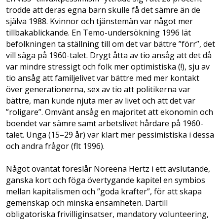
trodde att deras egna barn skulle få det sämre än de
själva 1988. Kvinnor och tjänstemän var något mer
tillbakablickande. En Temo-undersökning 1996 lät
befolkningen ta ställning till om det var bättre ”förr”, det
vill säga på 1960-talet. Drygt åtta av tio ansåg att det då
var mindre stressigt och folk mer optimistiska (!), sju av
tio ansåg att familjelivet var bättre med mer kontakt
över generationerna, sex av tio att politikerna var
bättre, man kunde njuta mer av livet och att det var
”roligare”. Omvänt ansåg en majoritet att ekonomin och
boendet var sämre samt arbetslivet hårdare på 1960-
talet. Unga (15–29 år) var klart mer pessimistiska i dessa
och andra frågor (flt 1996).
Något oväntat föreslår Noreena Hertz i ett avslutande,
ganska kort och föga övertygande kapitel en symbios
mellan kapitalismen och ”goda krafter”, för att skapa
gemenskap och minska ensamheten. Därtill
obligatoriska frivilliginsatser, mandatory volunteering,