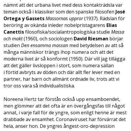
nämnt att det urbana livet med dess kontakträdsla var
teman också i klassiker som den spanske filosofen
José
Ortega y Gassets
Massornas uppror
(1937). Rädslan för
beröring av okända inleder nobelpristagarens
Elias
Canettis
filosofiska/socialantropologiska studie
Massa
och makt
(1960), och sociologen
David Riesman
börjar
studien
Den ensamma massan
med betydelsen av att så
många människor trängs ihop numera och att det
moderna livet är så konformt (1950). Där vill jag tillägga
att det gäller livsloppen i stort, som numera sällan
i förtid avbryts av döden och där allt fler lever med en
partner, har barn och allmänt ordnade liv, trots att vi
tror oss vara så individualistiska.
Noreena Hertz tar förstås också upp ensamboendet,
men glömmer att det ofta är en övergångsfas till något
annat, i varje fall för de yngre, som enligt henne är mest
drabbade av ensamhet. Coronaviruset har förvärrat det
hela, anser hon. De yngres ångest-oro-depression