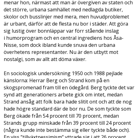
menar hon, närmast att man är övergiven av staten och
det större, urbana samhället med nedlagda butiker,
skolor och busslinjer med mera, men huvudproblemet
är urbant, därför att de flesta nu bor i städer. Att göra
sig lustig över bonnläppar var förr stående inslag
i humorprogram och en central ingrediens hos Åsa-
Nisse, som dock ibland kunde snuva den urbana
överhetens representanter. Nu är den utbytt mot
nostalgi, som av allt att döma växer.
En sociologisk undersökning 1950 och 1988 pejlade
känslorna: Herrar Berg och Strand kom på en
skogspromenad fram till en ödegård. Berg tyckte det var
synd att generationers arbete gick om intet, medan
Strand ansåg att folk bara hade slitit ont och att de nog
hade högre standard där de bor nu. De som tyckte som
Berg ökade från 54 procent till 70 procent, medan
Strands grupp minskade från 39 procent till 24 procent
(några kunde inte bestämma sig eller tyckte både och).
En viss ”tillväxtpessimism” yttrade sig i att 26 procent