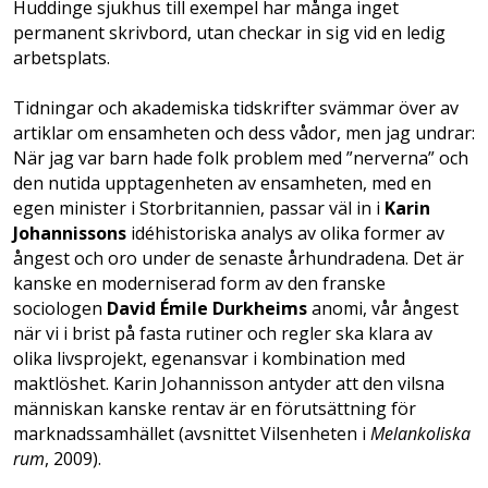
Huddinge sjukhus till exempel har många inget
permanent skrivbord, utan checkar in sig vid en ledig
arbetsplats.
Tidningar och akademiska tidskrifter svämmar över av
artiklar om ensamheten och dess vådor, men jag undrar:
När jag var barn hade folk problem med ”nerverna” och
den nutida upptagenheten av ensamheten, med en
egen minister i Storbritannien, passar väl in i
Karin
Johannissons
idéhistoriska analys av olika former av
ångest och oro under de senaste århundradena. Det är
kanske en moderniserad form av den franske
sociologen
David Émile Durkheims
anomi, vår ångest
när vi i brist på fasta rutiner och regler ska klara av
olika livsprojekt, egenansvar i kombination med
maktlöshet. Karin Johannisson antyder att den vilsna
människan kanske rentav är en förutsättning för
marknadssamhället (avsnittet Vilsenheten i
Melankoliska
rum
, 2009).