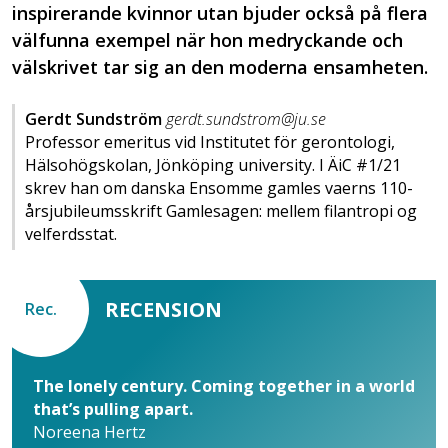
inspirerande kvinnor utan bjuder också på flera
välfunna exempel när hon medryckande och
välskrivet tar sig an den moderna ensamheten.
Gerdt Sundström
gerdt.sundstrom@ju.se
Professor emeritus vid Institutet för gerontologi,
Hälsohögskolan, Jönköping university. I ÄiC #1/21
skrev han om danska Ensomme gamles vaerns 110-
årsjubileumsskrift Gamlesagen: mellem filantropi og
velferdsstat.
RECENSION
Rec.
The lonely century. Coming together in a world
that’s pulling apart.
Noreena Hertz