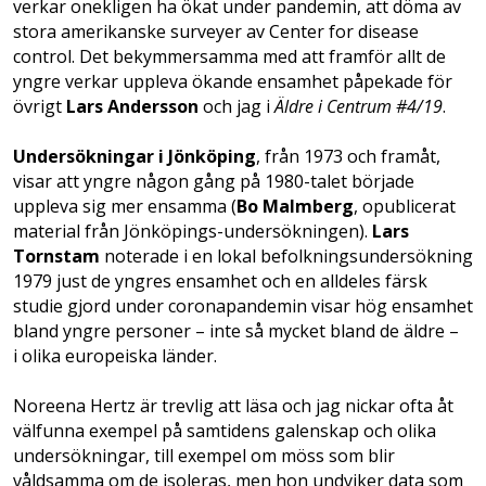
verkar onekligen ha ökat under pandemin, att döma av
stora amerikanske surveyer av Center for disease
control. Det bekymmersamma med att framför allt de
yngre verkar uppleva ökande ensamhet påpekade för
övrigt
Lars Andersson
och jag i
Äldre i Centrum #4/19
.
Undersökningar i Jönköping
, från 1973 och framåt,
visar att yngre någon gång på 1980-talet började
uppleva sig mer ensamma (
Bo Malmberg
, opublicerat
material från Jönköpings-undersökningen).
Lars
Tornstam
noterade i en lokal befolkningsundersökning
1979 just de yngres ensamhet och en alldeles färsk
studie gjord under coronapandemin visar hög ensamhet
bland yngre personer – inte så mycket bland de äldre –
i olika europeiska länder.
Noreena Hertz är trevlig att läsa och jag nickar ofta åt
välfunna exempel på samtidens galenskap och olika
undersökningar, till exempel om möss som blir
våldsamma om de isoleras, men hon undviker data som