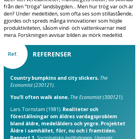
från den ”tröga” landsbygden… Men hur trög var och är
den? Under medeltiden, som ofta ses som stillastående,
gjordes och spreds många innovationer som höjde
produktiviteten, såsom vind- och vattenkvarnar med
mera. Forskningen avvisar bilden av mörk medeltid.
REFERENSER
Ref.
Country bumpkins and city slickers.
The
Economist (230121).
You’ll often walk alone.
The Economist (300121).
Lars Tornstam (1981).
Realiteter och
föreställningar om äldres vardagsproblem
bland äldre, medelålders och yngre. Projektet
Äldre i samhället, förr, nu och i framtiden.
Rapport 1.
Sociologiska institutionen, Uppsala