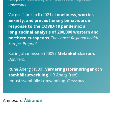
universitet.
Varga, Tibor m fl (2021).
Loneliness, worries,
anxiety, and precautionary behaviours in
response to the COVID-19 pandemic: a
longitudinal analysis of 200,000 western and
northern europeans.
The Lancet Regional health
Europe. Preprint.
Karin Johannisson (2009).
Melankoliska rum.
Bonniers.
Rune Åberg (1990).
Värderings­förändringar och
samhällsutveckling.
I R Åberg (red):
Industrisamhälle i omvandling.
Carlssons.
Ämnesord:
Åldrande