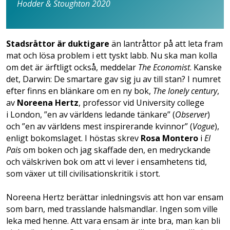
Hodder & Stoughton 2020
Stadsråttor är duktigare
än lantråttor på att leta fram
mat och lösa problem i ett tyskt labb. Nu ska man kolla
om det är ärftligt också, meddelar
The Economist
. Kanske
det, Darwin: De smartare gav sig ju av till stan? I numret
efter finns en blänkare om en ny bok,
The lonely century
,
av
Noreena Hertz
, professor vid University college
i London, ”en av världens ledande tänkare” (
Observer
)
och ”en av världens mest inspirerande kvinnor” (
Vogue
),
enligt bokomslaget. I höstas skrev
Rosa Montero
i
El
Pais
om boken och jag skaffade den, en medryckande
och välskriven bok om att vi lever i ensamhetens tid,
som växer ut till civilisationskritik i stort.
Noreena Hertz berättar inledningsvis att hon var ensam
som barn, med trasslande halsmandlar. Ingen som ville
leka med henne. Att vara ensam är inte bra, man kan bli