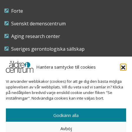
Forte
Svenskt demenscentrum
Aging research center
Sveriges gerontologiska sällskap
Riksföreningen för sjuksköterskor inom äldre- och
Hantera samtycke till cookies
demensvård
Vi använder webbkakor (cookies) för att ge dig den bästa möjliga
Nationellt kompetenscentrum anhöriga
upplevelsen av vår webbplats. Vill du veta vad vi samlar in? Klicka
på nedåtpilen bredvid varje enskild cookie under fliken "Se
inställningar". Nödvändiga cookies kan inte väljas bort.
Copyright © 2026 Äldre i centrum
Godkänn alla
Sveavägen 155, 113 46 Stockholm
Avböj