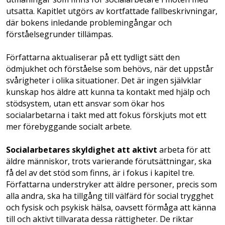
utsatta. Kapitlet utgörs av kortfattade fallbeskrivningar,
där bokens inledande problemingångar och
förståelsegrunder tillämpas.
Författarna aktualiserar på ett tydligt sätt den
ödmjukhet och förståelse som behövs, när det uppstår
svårigheter i olika situationer. Det är ingen självklar
kunskap hos äldre att kunna ta kontakt med hjälp och
stödsystem, utan ett ansvar som ökar hos
socialarbetarna i takt med att fokus förskjuts mot ett
mer förebyggande socialt arbete.
Socialarbetares skyldighet att aktivt
arbeta för att
äldre människor, trots varierande förutsättningar, ska
få del av det stöd som finns, är i fokus i kapitel tre.
Författarna understryker att äldre personer, precis som
alla andra, ska ha tillgång till välfärd för social trygghet
och fysisk och psykisk hälsa, oavsett för­måga att känna
till och aktivt tillvarata dessa rättigheter. De riktar