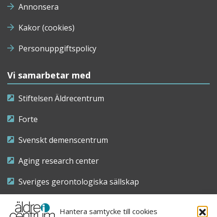
Annonsera
Kakor (cookies)
Personuppgiftspolicy
Vi samarbetar med
Stiftelsen Äldrecentrum
Forte
Svenskt demenscentrum
Aging research center
Sveriges gerontologiska sällskap
Riksföreningen för sjuksköterskor inom äldre- och
Hantera samtycke till cookies
demensvård