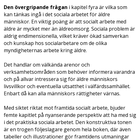
Den övergripande frågan
i kapitel fyra är vilka som
kan tänkas ingå i det sociala arbetet för äldre
människor. En viktig poäng är att socialt arbete med
äldre är mycket mer än äldre­omsorg. Sociala problem är
aldrig endimensionella, vilket kräver ökad samverkan
och kunskap ­hos socialarbetare om de olika
myndigheternas arbete kring äldre.
Det handlar om välkända arenor och
verksamhetsområden som behöver informera varandra
och på allvar intressera sig för äldre människors
livsvillkor och eventuella utsatthet i välfärdssamhället.
Enbart då kan alla människors rättigheter värnas.
Med siktet riktat mot framtida socialt arbete, bjuder
femte kapitlet på nyanserande perspektiv att ha med sig
i det praktiska sociala arbetet. Den konstruktiva tonen
är en trogen följeslagare genom hela boken, där även
tabeller och illustrationer gör framtidens utmaningar