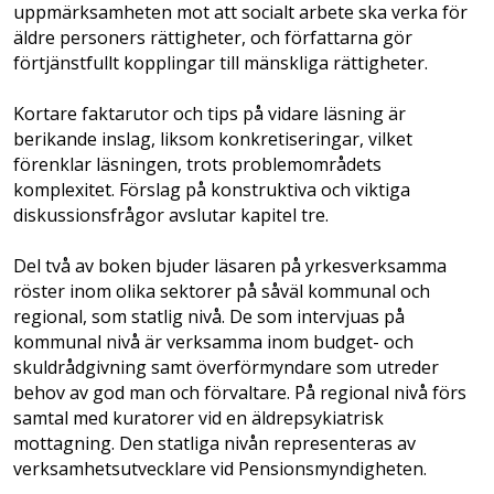
uppmärksamheten mot att socialt arbete ska verka för
äldre personers rättigheter, och författarna gör
förtjänstfullt kopplingar till mänskliga rättigheter.
Kortare faktarutor och tips på vidare läsning är
berikande inslag, liksom konkretiseringar, vilket
förenklar läsningen, trots problemområdets
komplexitet. Förslag på konstruktiva och ­viktiga
diskussionsfrågor avslutar kapitel tre.
Del två av boken bjuder läsaren på yrkes­verksamma
röster inom olika sektorer på såväl kommunal och
regional, som statlig nivå. De som intervjuas på
kommunal nivå är verksamma inom budget- och
skuldrådgivning samt överförmyndare som utreder
behov av god man och förvaltare. På regional nivå förs
samtal med kuratorer vid en äldrepsykiatrisk
mottagning. Den statliga nivån representeras av
verksamhetsutvecklare vid Pensionsmyndigheten.