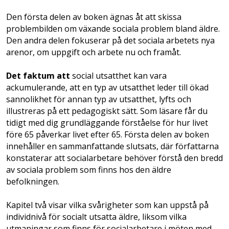
Den första delen av boken ägnas åt att skissa
problembilden om växande sociala problem bland äldre.
Den andra delen fokuserar på det sociala arbetets nya
arenor, om uppgift och arbete nu och framåt.
Det faktum att
social utsatthet kan vara
ackumulerande, att en typ av utsatthet leder till ökad
sannolikhet för annan typ av utsatthet, lyfts och
illustreras på ett pedagogiskt sätt. Som läsare får du
tidigt med dig grundläggande förståelse för hur livet
före 65 påverkar livet efter 65. Första delen av boken
innehåller en sammanfattande slutsats, där författarna
konstaterar att socialarbetare behöver förstå den bredd
av sociala problem som finns hos den äldre
befolkningen.
Kapitel två visar vilka svårigheter som kan uppstå på
individnivå för socialt utsatta äldre, liksom vilka
utmaningar som finns för social­arbetare i möten med