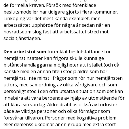
de formella kraven. Försök med förenklade
beslutsmodeller har tidigare gjorts i flera kommuner.
Linköping var det mest kända exemplet, men
arbetssättet upphörde för några år sedan när en
hovrättsdom slog fast att arbetssättet stred mot
socialtjänstlagen.
Den arbetstid som
förenklat beslutsfattande för
hemtjänst­insatser kan frigöra skulle kunna ge
biståndshandläggarna möjligheter att i stället (och då
kanske med en annan titel) stödja äldre som har
hemtjänst. Inte minst i frågor som rör hur hemtjänsten
utförs, med samordning av olika vårdgivare och som
personligt stöd i den ofta utsatta situation som det kan
innebära att vara beroende av hjälp av utomstående för
att klara sin vardag. Äldre drabbas också av förluster
både av viktiga personer och olika förmågor som
försvårar tillvaron. Personer med kognitiva problem
eller demenssjukdomar är en grupp med extra stort