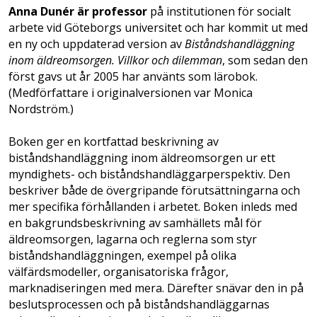
Anna Dunér är professor
på institutionen för socialt
arbete vid Göteborgs universitet och har kommit ut med
en ny och uppdaterad version av
Biståndshandläggning
inom äldreomsorgen. Villkor och dilemman
, som sedan den
först gavs ut år 2005 har använts som lärobok.
(Medförfattare i originalversionen var Monica
Nordström.)
Boken ger en kortfattad beskrivning av
biståndshandläggning inom äldreomsorgen ur ett
myndighets- och biståndshandläggarperspektiv. Den
beskriver både de övergripande förutsättningarna och
mer specifika förhållanden i arbetet. Boken inleds med
en bakgrundsbeskrivning av samhällets mål för
äldreomsorgen, lagarna och reglerna som styr
biståndshandläggningen, exempel på olika
välfärdsmodeller, organisatoriska frågor,
marknadiseringen med mera. Därefter snävar den in på
beslutsprocessen och på biståndshandläggarnas