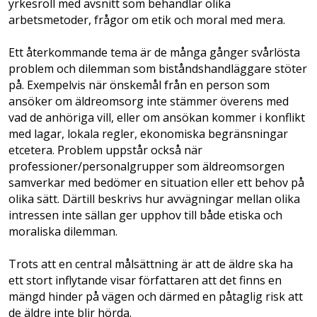
yrkesroll med avsnitt som behandlar olika
arbetsmetoder, frågor om etik och moral med mera.
Ett återkommande tema är de många gånger svårlösta
problem och dilemman som biståndshandläggare stöter
på. Exempelvis när önskemål från en person som
ansöker om äldreomsorg inte stämmer överens med
vad de anhöriga vill, eller om ansökan kommer i konflikt
med lagar, lokala regler, ekonomiska begränsningar
etcetera. Problem uppstår också när
professioner/personalgrupper som äldreomsorgen
samverkar med bedömer en situation eller ett behov på
olika sätt. Därtill beskrivs hur avvägningar mellan olika
intressen inte sällan ger upphov till både etiska och
moraliska dilemman.
Trots att en central målsättning är att de äldre ska ha
ett stort inflytande visar författaren att det finns en
mängd hinder på vägen och därmed en påtaglig risk att
de äldre inte blir hörda.