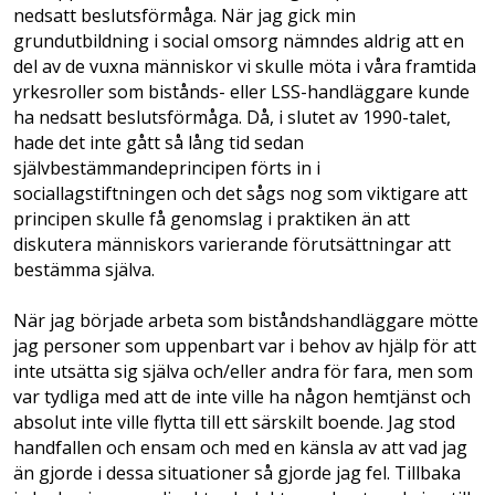
nedsatt beslutsförmåga. När jag gick min
grundutbildning i social omsorg nämndes aldrig att en
del av de vuxna människor vi skulle möta i våra framtida
yrkesroller som bistånds- eller LSS-handläggare kunde
ha nedsatt beslutsförmåga. Då, i slutet av 1990-talet,
hade det inte gått så lång tid sedan
självbestämmandeprincipen förts in i
sociallagstiftningen och det sågs nog som viktigare att
principen skulle få genomslag i praktiken än att
diskutera människors varierande förutsättningar att
bestämma själva.
När jag började arbeta som biståndshandläggare mötte
jag personer som uppenbart var i behov av hjälp för att
inte utsätta sig själva och/eller andra för fara, men som
var tydliga med att de inte ville ha någon hemtjänst och
absolut inte ville flytta till ett särskilt boende. Jag stod
handfallen och ensam och med en känsla av att vad jag
än gjorde i dessa situationer så gjorde jag fel. Tillbaka