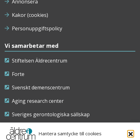
Annonsera
Kakor (cookies)
Personuppgiftspolicy
Vi samarbetar med
Stiftelsen Äldrecentrum
Forte
Svenskt demenscentrum
Aging research center
Sveriges gerontologiska sällskap
Riksföreningen för sjuksköterskor inom äldre- och
Hantera samtycke till cookies
demensvård