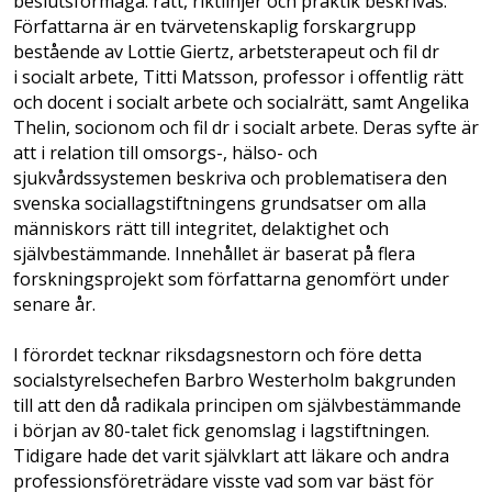
beslutsförmåga: rätt, riktlinjer och praktik beskrivas.
Författarna är en tvärvetenskaplig forskargrupp
bestående av Lottie Giertz, arbetsterapeut och fil dr
i socialt arbete, Titti Matsson, professor i offentlig rätt
och docent i socialt arbete och socialrätt, samt Angelika
Thelin, socionom och fil dr i socialt arbete. Deras syfte är
att i relation till omsorgs-, hälso- och
sjukvårdssystemen beskriva och problematisera den
svenska sociallagstiftningens grundsatser om alla
människors rätt till integritet, delaktighet och
självbestämmande. Innehållet är baserat på flera
forsknings­projekt som författarna genomfört under
senare år.
I förordet tecknar riksdagsnestorn och före detta
socialstyrelsechefen Barbro Westerholm bakgrunden
till att den då radikala principen om självbestämmande
i början av 80-talet fick genomslag i lagstiftningen.
Tidigare hade det varit självklart att läkare och andra
professionsföreträdare visste vad som var bäst för