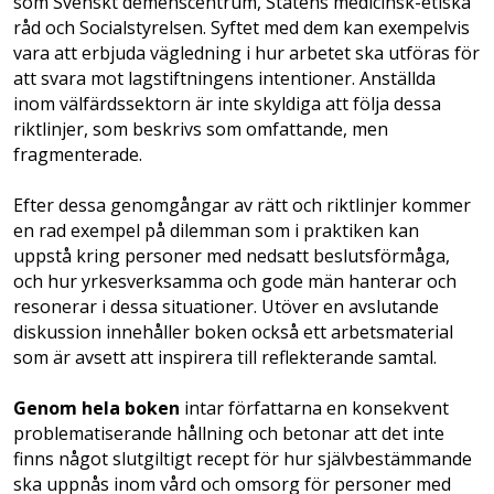
som Svenskt demenscentrum, Statens medicinsk-etiska
råd och Socialstyrelsen. Syftet med dem kan exempelvis
vara att erbjuda vägledning i hur arbetet ska utföras för
att svara mot lagstiftningens intentioner. Anställda
inom välfärdssektorn är inte skyldiga att följa dessa
riktlinjer, som beskrivs som omfattande, men
fragmenterade.
Efter dessa genomgångar av rätt och riktlinjer kommer
en rad exempel på dilemman som i praktiken kan
uppstå kring personer med nedsatt beslutsförmåga,
och hur yrkesverksamma och gode män hanterar och
resonerar i dessa situationer. Utöver en avslutande
diskussion innehåller boken också ett arbetsmaterial
som är avsett att inspirera till reflekterande samtal.
Genom hela boken
intar författarna en konsekvent
problematiserande hållning och betonar att det inte
finns något slutgiltigt recept för hur självbestämmande
ska uppnås inom vård och omsorg för personer med