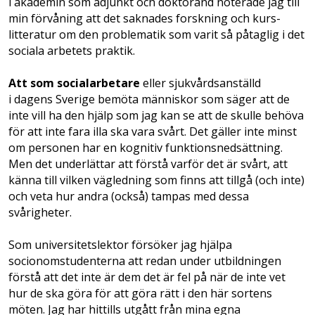
i akademin som adjunkt och doktorand noterade jag till
min förvåning att det saknades forskning och kurs­
litteratur om den problematik som varit så påtaglig i det
sociala arbetets praktik.
Att som socialarbetare
eller sjukvårds­anställd
i dagens Sverige bemöta människor som säger att de
inte vill ha den hjälp som jag kan se att de skulle behöva
för att inte fara illa ska vara svårt. Det gäller inte minst
om personen har en kognitiv funktionsnedsättning.
Men det underlättar att förstå varför det är svårt, att
känna till vilken vägledning som finns att tillgå (och inte)
och veta hur andra (också) tampas med dessa
svårigheter.
Som universitetslektor försöker jag hjälpa
socionomstudenterna att redan under utbildningen
förstå att det inte är dem det är fel på när de inte vet
hur de ska göra för att göra rätt i den här sortens
möten. Jag har hittills utgått från mina egna