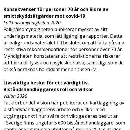
Konsekvenser för personer 70 år och äldre av
smittskyddsåtgärder mot covid-19
Folkhälsomyndigheten 2020
Folkhälsomyndigheten publicerar mycket av sitt
underlagsmaterial som lättillgängliga rapporter. Detta
är bakgrundsmaterialet till beslutet om att lätta på sina
restriktiva rekommendationer för personer över 70 år.
Myndigheten konstaterar att restriktionerna riskerar
att bidra till fysisk och psykisk ohälsa, samtidigt som de
också beräknas ha räddat mer än tusen liv.
Livsviktiga beslut för ett värdigt liv.
Biståndshandläggarens roll och villkor
Vision 2020
Fackförbundet Vision har publicerat en kartläggning av
biståndshandläggarens arbete och villkor med
utgångspunkt i hur svåra och viktiga deras beslut är.
I Sverige finns ungefär 5 600 biståndshandläggare, som
hanterar kommunala utgifter på mer än 200 miljarder