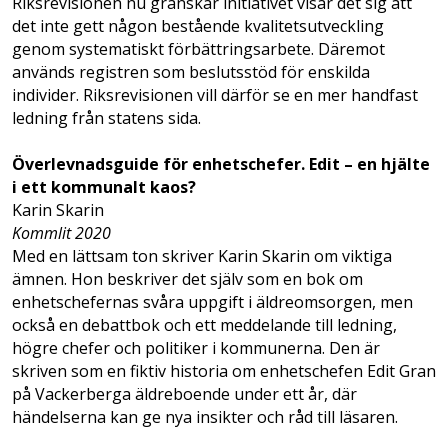
Riksrevisionen nu granskar initiativet visar det sig att
det inte gett någon bestående kvalitetsutveckling
genom systematiskt förbättringsarbete. Däremot
används registren som beslutsstöd för enskilda
individer. Riksrevisionen vill därför se en mer handfast
ledning från statens sida.
Överlevnadsguide för enhetschefer. Edit – en hjälte
i ett kommunalt kaos?
Karin Skarin
Kommlit 2020
Med en lättsam ton skriver Karin Skarin om viktiga
ämnen. Hon be­skriver det själv som en bok om
enhetschefernas svåra uppgift i äldreomsorgen, men
också en debattbok och ett meddelande till ledning,
högre chefer och politiker i kommunerna. Den är
skriven som en fiktiv historia om enhets­chefen Edit Gran
på Vackerberga äldreboende under ett år, där
händelserna kan ge nya insikter och råd till läsaren.