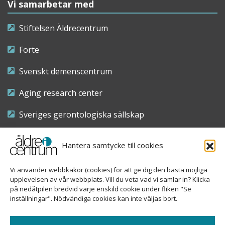
Vi samarbetar med
Stiftelsen Äldrecentrum
Forte
Svenskt demenscentrum
Aging research center
Sveriges gerontologiska sällskap
Riksföreningen för sjuksköterskor inom äldre- och
Hantera samtycke till cookies
demensvård
Vi använder webbkakor (cookies) för att ge dig den bästa möjliga
Nationellt kompetenscentrum anhöriga
upplevelsen av vår webbplats. Vill du veta vad vi samlar in? Klicka
på nedåtpilen bredvid varje enskild cookie under fliken "Se
inställningar". Nödvändiga cookies kan inte väljas bort.
Copyright © 2026 Äldre i centrum