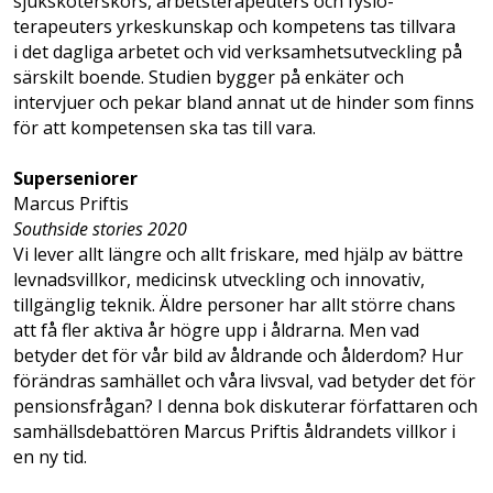
sjuksköterskors, arbetsterapeuters och fysio­
terapeuters yrkes­kunskap och kompetens tas tillvara
i det dagliga arbetet och vid verksamhetsutveckling på
särskilt boende. Studien bygger på enkäter och
intervjuer och pekar bland annat ut de hinder som finns
för att kompetensen ska tas till vara.
Superseniorer
Marcus Priftis
Southside stories 2020
Vi lever allt längre och allt friskare, med hjälp av bättre
levnadsvillkor, medicinsk utveckling och innovativ,
tillgänglig teknik. Äldre personer har allt större chans
att få fler aktiva år högre upp i åldrarna. Men vad
betyder det för vår bild av åldrande och ålderdom? Hur
förändras samhället och våra livsval, vad betyder det för
pensionsfrågan? I denna bok diskuterar författaren och
samhällsdebattören Marcus Priftis åldrandets villkor i
en ny tid.