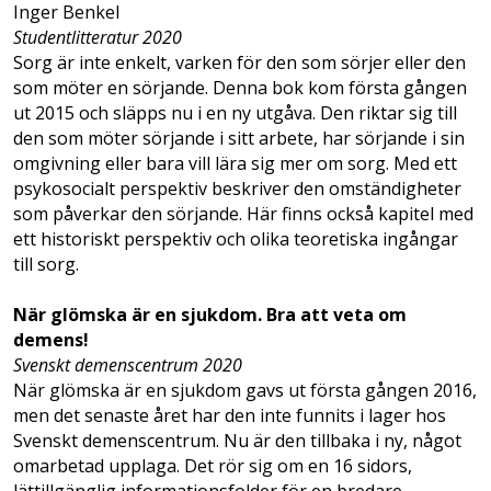
Inger Benkel
Studentlitteratur 2020
Sorg är inte enkelt, varken för den som sörjer eller den
som möter en sörjande. Denna bok kom första gången
ut 2015 och släpps nu i en ny utgåva. Den riktar sig till
den som möter sörjande i sitt arbete, har sörjande i sin
omgivning eller bara vill lära sig mer om sorg. Med ett
psykosocialt perspektiv beskriver den omständigheter
som påverkar den sörjande. Här finns också kapitel med
ett historiskt perspektiv och olika teoretiska ingångar
till sorg.
När glömska är en sjukdom. Bra att veta om
demens!
Svenskt demenscentrum 2020
När glömska är en sjukdom gavs ut första gången 2016,
men det senaste året har den inte funnits i lager hos
Svenskt demenscentrum. Nu är den tillbaka i ny, något
omarbetad upplaga. Det rör sig om en 16 sidors,
lättillgänglig informationsfolder för en bredare