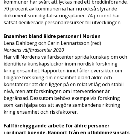
kommuner har svårt att lyckas med ett breddinförande.
70 procent av kommunerna har nu också styrande
dokument som digitaliseringsplaner. 74 procent har
satsat dedikerade personalresurser till utvecklingen.
Ensamhet bland äldre personer i Norden
Lena Dahlberg och Carin Lennartsson (red)
Nordens välfärdscenter 2020
Här vill Nordens välfärdscenter sprida kunskap om och
identifiera kunskapsluckor inom nordisk forskning
kring ensamhet. Rapporten innehåller översikter om
tidigare forskning om ensamhet bland äldre och
konstaterar att den ligger på en relativt låg och stabil
nivå, men att forskningen om interventioner är
begränsad. Dessutom behövs exempelvis forskning
som kan hjälpa oss att avgöra sambandens riktning
kring ensamhet och riskfaktorer.
Fallförebyggande arbete för äldre personer
i ordinärt boende. Rapport från en utbildningsinsats