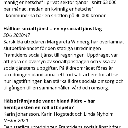
manlig enhetschef i privat sektor tjänar i snitt 63 000
per månad, medan en kvinnlig enhetschef
i kommunerna har en snittlön på 46 000 kronor.
Hållbar socialtjänst – en ny socialtjänstlag
SOU 2020:47
Särskilda utredaren Margareta Winberg har överlämnat
slutbetänkandet för den statliga utredningen
Framtidens socialtjänst till regeringen. Uppdraget var
att göra en översyn av socialtjänstlagen och vissa av
socialtjänstens uppgifter. På äldreområdet före­slår
utredningen bland annat ett fortsatt arbete för att se
hur lagstiftningen kan stärka äldres sociala omsorg och
tillgången till en sammanhållen vård och omsorg.
Hälsofrämjande vanor bland äldre – har
hemtjänsten en roll att spela?
Karin Johansson, Karin Högstedt och Linda Nyholm
Nestor 2020
Den statliga utredningen Framtidens socialtjänst lyfter