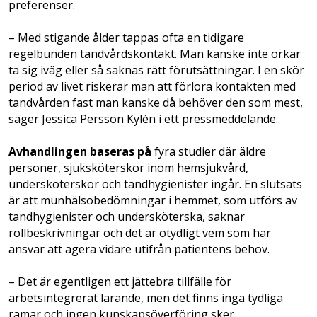
preferenser.
– Med stigande ålder tappas ofta en tidigare
regelbunden tandvårdskontakt. Man kanske inte orkar
ta sig iväg eller så saknas rätt förutsättningar. I en skör
period av livet riskerar man att förlora kontakten med
tandvården fast man kanske då behöver den som mest,
säger Jessica Persson Kylén i ett pressmeddelande.
Avhandlingen baseras på
fyra studier där äldre
personer, sjuksköterskor inom hemsjukvård,
undersköterskor och tandhygienister ingår. En slutsats
är att munhälsobedömningar i hemmet, som utförs av
tandhygienister och undersköterska, saknar
rollbeskrivningar och det är otydligt vem som har
ansvar att agera vidare utifrån patientens behov.
– Det är egentligen ett jättebra tillfälle för
arbetsintegrerat lärande, men det finns inga tydliga
ramar och ingen kunskapsöverföring sker.