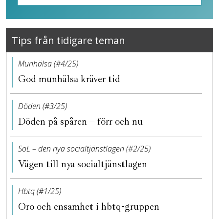
Tips från tidigare teman
Munhälsa (#4/25)
God munhälsa kräver tid
Döden (#3/25)
Döden på spåren – förr och nu
SoL – den nya socialtjänstlagen (#2/25)
Vägen till nya socialtjänstlagen
Hbtq (#1/25)
Oro och ensamhet i hbtq-gruppen