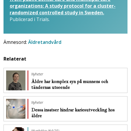
organizations: A study protocol for a cluster-
randomized controlled study in Sweden.
Publicerad i Trials.
Ämnesord:
Äldretandvård
Relaterat
Nyheter
Äldre har komplex syn på munnens och
tändernas utseende
Nyheter
Dessa insatser hindrar kariesutveckling hos
äldre
Munhälsa (#4/25)