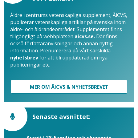
Äldre i centrums vetenskapliga supplement, ÄiCVS,
publicerar vetenskapliga artiklar på svenska inom
äldre- och åldrandeområdet. Supplementet finns
tillgängligt på webbplatsen
aicvs.se.
Där finns
också författaranvisningar och annan nyttig
information. Prenumerera på vårt särskilda
nyhetsbrev
för att bli uppdaterad om nya
publiceringar etc.
MER OM ÄICVS & NYHETSBREVET
Senaste avsnittet:
Avsnitt 28: Familjen och ekonomin