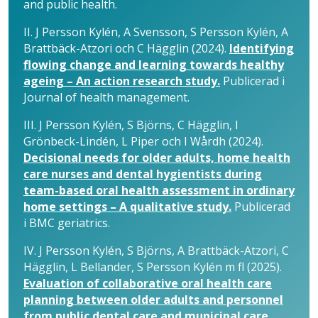
and public health.
II.
J Persson Kylén, A Svensson, S Persson Kylén, A
Brattbäck-Atzori och C Hägglin (2024).
Identifying
flowing change and learning towards healthy
ageing – An action research study.
Publicerad i
Journal of health management.
III.
J Persson Kylén, S Björns, C Hägglin, I
Grönbeck-Lindén, L Piper och I Wårdh (2024).
Decisional needs for older adults, home health
care nurses and dental hygientists during
team-based oral health assessment in ordinary
home settings – A qualitative study.
Publicerad
i BMC geriatrics.
IV.
J Persson Kylén, S Björns, A Brattbäck-Atzori, C
Hägglin, L Bellander, S Persson Kylén m fl (2025).
Evaluation of collaborative oral health care
planning between older adults and personnel
from public dental care and municipal care