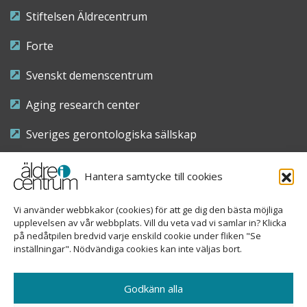
Stiftelsen Äldrecentrum
Forte
Svenskt demenscentrum
Aging research center
Sveriges gerontologiska sällskap
Riksföreningen för sjuksköterskor inom äldre- och
Hantera samtycke till cookies
demensvård
Vi använder webbkakor (cookies) för att ge dig den bästa möjliga
Nationellt kompetenscentrum anhöriga
upplevelsen av vår webbplats. Vill du veta vad vi samlar in? Klicka
på nedåtpilen bredvid varje enskild cookie under fliken "Se
inställningar". Nödvändiga cookies kan inte väljas bort.
Copyright © 2026 Äldre i centrum
Godkänn alla
Sveavägen 155, 113 46 Stockholm