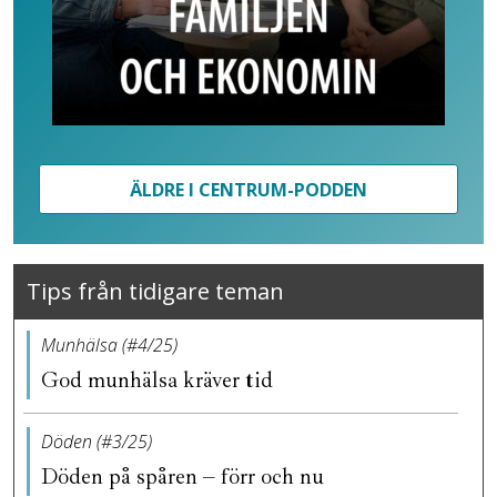
ÄLDRE I CENTRUM-PODDEN
Tips från tidigare teman
Munhälsa (#4/25)
God munhälsa kräver tid
Döden (#3/25)
Döden på spåren – förr och nu