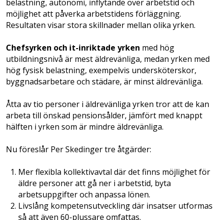
belastning, autonomi, inflytande över arbetstid och
möjlighet att påverka arbetstidens förläggning.
Resultaten visar stora skillnader mellan olika yrken.
Chefsyrken och it-inriktade yrken
med hög
utbildningsnivå är mest äldrevänliga, medan yrken med
hög fysisk belastning, exempelvis undersköterskor,
byggnadsarbetare och städare, är minst äldrevänliga.
Åtta av tio personer i äldrevänliga yrken tror att de kan
arbeta till önskad pensionsålder, jämfört med knappt
hälften i yrken som är mindre äldrevänliga.
Nu föreslår Per Skedinger tre åtgärder:
Mer flexibla kollektivavtal där det finns möjlighet för
äldre personer att gå ner i arbetstid, byta
arbetsuppgifter och anpassa lönen.
Livslång kompetensutveckling där insatser utformas
så att även 60-plussare omfattas.