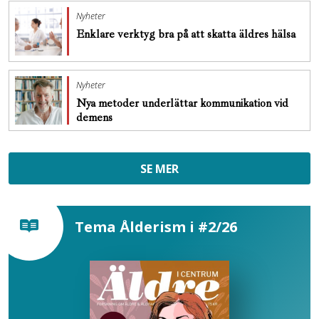
Nyheter
Enklare verktyg bra på att skatta äldres hälsa
Nyheter
Nya metoder underlättar kommunikation vid
demens
SE MER
Tema Ålderism i #2/26