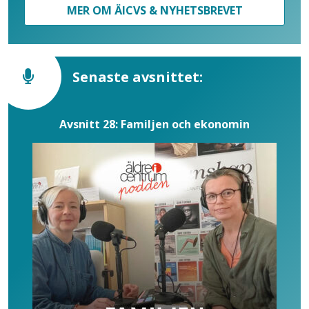
MER OM ÄICVS & NYHETSBREVET
Senaste avsnittet:
Avsnitt 28: Familjen och ekonomin