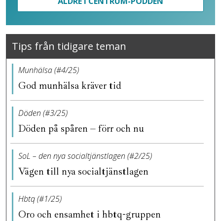
ÄLDRE I CENTRUM-PODDEN
Tips från tidigare teman
Munhälsa (#4/25)
God munhälsa kräver tid
Döden (#3/25)
Döden på spåren – förr och nu
SoL – den nya socialtjänstlagen (#2/25)
Vägen till nya socialtjänstlagen
Hbtq (#1/25)
Oro och ensamhet i hbtq-gruppen