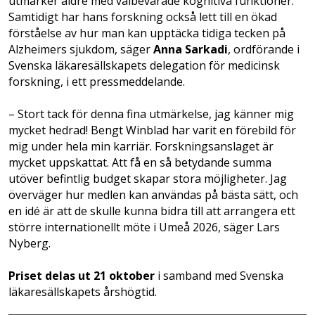
utmärker äldre med välbevarade kognitiva funktioner.
Samtidigt har hans forskning också lett till en ökad
förståelse av hur man kan upptäcka tidiga tecken på
Alzheimers sjukdom, säger
Anna Sarkadi
, ordförande i
Svenska läkaresällskapets delegation för medicinsk
forskning, i ett pressmeddelande.
– Stort tack för denna fina utmärkelse, jag känner mig
mycket hedrad! Bengt Winblad har varit en förebild för
mig under hela min karriär. Forskningsanslaget är
mycket uppskattat. Att få en så betydande summa
utöver befintlig budget skapar stora möjligheter. Jag
överväger hur medlen kan användas på bästa sätt, och
en idé är att de skulle kunna bidra till att arrangera ett
större internationellt möte i Umeå 2026, säger Lars
Nyberg.
Priset delas ut 21 oktober
i samband med Svenska
läkaresällskapets årshögtid.