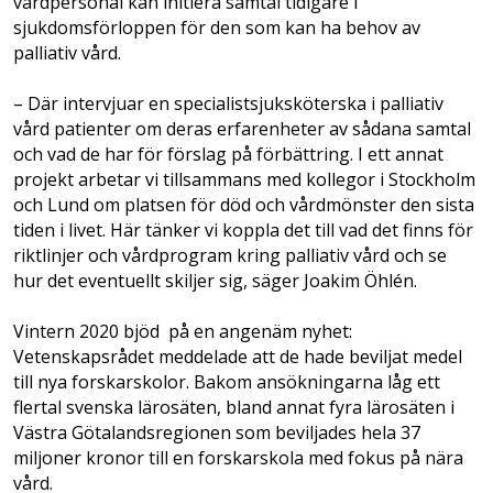
vårdpersonal kan initiera samtal tidigare i
sjukdomsförloppen för den som kan ha behov av
palliativ vård.
– Där intervjuar en specialistsjuksköterska i palliativ
vård patienter om deras erfarenheter av sådana samtal
och vad de har för förslag på förbättring. I ett annat
projekt arbetar vi tillsammans med kollegor i Stockholm
och Lund om platsen för död och vårdmönster den sista
tiden i livet. Här tänker vi koppla det till vad det finns för
riktlinjer och vårdprogram kring palliativ vård och se
hur det eventuellt skiljer sig, säger Joakim Öhlén.
Vintern 2020 bjöd på en angenäm nyhet:
Vetenskapsrådet meddelade att de hade beviljat medel
till nya forskarskolor. Bakom ansökningarna låg ett
flertal svenska lärosäten, bland annat fyra lärosäten i
Västra Götalandsregionen som beviljades hela 37
miljoner kronor till en forskarskola med fokus på nära
vård.