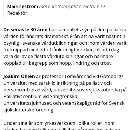
Mai Engström
mai.engstrom@aldreicentrum.se
Redaktör
De senaste 30 åren
har samhällets syn på den palliativa
vården förändrats dramatiskt. Från att ha varit nästintill
osynlig i svenska vårdutbildningar och inom vården varit
förknippad med ett ofrånkomligt mörker, till att i dag
vara del av de flesta vårdutbildningar och närmare
kopplad till begrepp som hopp, lindring och tröst.
Joakim Öhlén
är professor i omvårdnad vid Göteborgs
universitet med särskild inriktning på palliativ och
personcentrerad vård, universitetsöversjuksköterska på
Palliativt centrum vid Sahlgrenska
universitetssjukhuset, och vetenskapligt råd för Svensk
sjuksköterskeförening.
Under sina år som yrkesverksam i olika roller inom
vården har han följt den palliativa vårdens förändring.