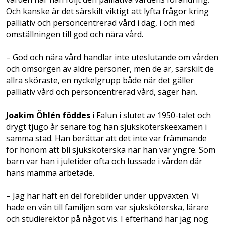
Och kanske är det särskilt viktigt att lyfta frågor kring
palliativ och personcentrerad vård i dag, i och med
omställningen till god och nära vård.
– God och nära vård handlar inte uteslutande om vården
och omsorgen av äldre personer, men de är, särskilt de
allra sköraste, en nyckelgrupp både när det gäller
palliativ vård och personcentrerad vård, säger han.
Joakim Öhlén föddes
i Falun i slutet av 1950-talet och
drygt tjugo år senare tog han sjuksköterskeexamen i
samma stad. Han berättar att det inte var främmande
för honom att bli sjuksköterska när han var yngre. Som
barn var han i juletider ofta och lussade i vården där
hans mamma arbetade.
– Jag har haft en del förebilder under uppväxten. Vi
hade en vän till familjen som var sjuksköterska, lärare
och studierektor på något vis. I efterhand har jag nog