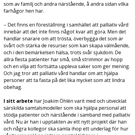
som av familj och andra närstående, å andra sidan vilka
farhågor hen har.
– Det finns en föreställning i samhället att palliativ vård
innebär att det inte finns något kvar att göra. Men det
handlar snarare om att trösta, överbygga det som är
svårt och stärka de resurser som kan skapa välmående,
och i den bemärkelsen hälsa, trots svår sjukdom. De
allra flesta patienter har små, små strimmor av hopp
och en vilja att fortsätta uppleva saker som ger mening.
Och jag tror att palliativ vård handlar om att hjälpa
personer att ta fasta på det lika mycket som att lindra
obehag.
I sitt arbete
har Joakim Öhlén varit med och utvecklat
särskilda samtalsmodeller som ska hjälpa personal att
stödja patienter och närstående i samband med palliativ
vård. Nu är han i upptakten av ett nytt projekt där han
och några kollegor ska samla ihop ett underlag för hur