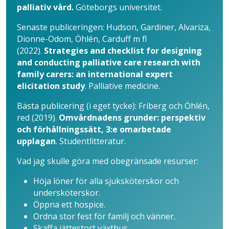
palliativ vård.
Göteborgs universitet.
Senaste publiceringen: Hudson, Gardiner, Alvariza,
Dionne-Odom, Öhlén, Carduff m fl
(2022).
Strategies and checklist for designing
and conducting palliative care research with
family carers: an international expert
elicitation study
. Palliative medicine.
Bästa publicering (i eget tycke): Friberg och Öhlén,
red (2019).
Omvårdnadens grunder: perspektiv
och förhållningssätt, 3:e omarbetade
upplagan
. Studentlitteratur.
Vad jag skulle göra med obegränsade resurser:
Höja löner för alla sjuksköterskor och
undersköterskor.
Öppna ett hospice.
Ordna stor fest för familj och vänner.
Skaffa jättestort växthus.