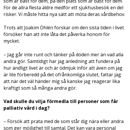
som är bäst för dem, på den plats som är bäst för dem.
För de allra flesta äldre medför ett sjukhusbesök en del
risker. Vi måste hitta nya sätt att möta deras vårdbehov.
Trots att Joakim Öhlén forskar om den sista tiden i livet
försöker han att inte låta det påverka honom för
mycket.
– Jag går inte runt och tänker på döden mer än vad alla
andra gör. Samtidigt har jag anledning att fundera på
hur ändligt livet är och är ödmjuk inför att även om jag
är lite förberedd på det ofrånkomliga slutet, fattar jag
att när det väl händer mig så kanske jag reagerar lika
kraftigt som så många andra gör.
Vad skulle du vilja förmedla till personer som får
palliativ vård i dag?
– Försök att prata med de som står dig nära eller andra
som ger möjlighet till samtal. Det kan vara personal