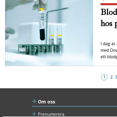
Blod
hos 
I dag är
med Dow
ett blod
1
2
Om oss
Prenumerera