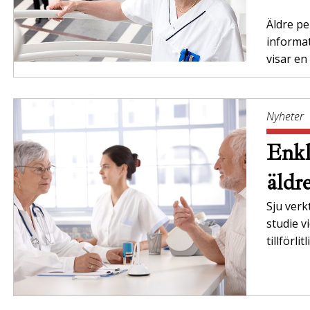
Äldre per
informa
visar en
Nyheter
Enkl
äldr
Sju verk
studie v
tillförli