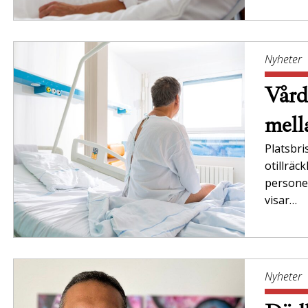
Nyheter
Vårdb
mell
Platsbr
otillräc
personer
visar…
Nyheter