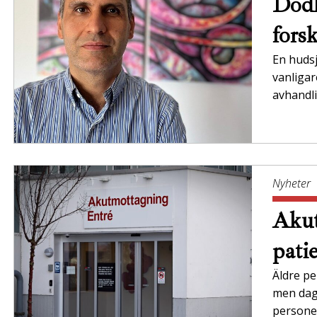
Dödl
forsk
En huds
vanligar
avhandli
Nyheter
Akut
pati
Äldre p
men dag
persone