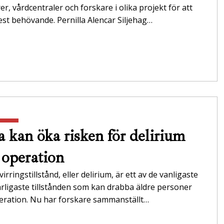
r,­ ­vård­centraler och forskare i olika projekt för att
st behövande. ­Pernilla Alencar Siljehag…
a kan öka risken för delirium
r operation
irringstillstånd, eller delirium, är ett av de vanligaste
arligaste tillstånden som kan drabba äldre personer
eration. Nu har forskare sammanställt…