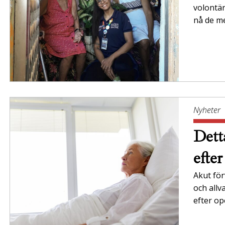
volontäre
nå de me
Nyheter
Dett
efte
Akut förv
och allv
efter op