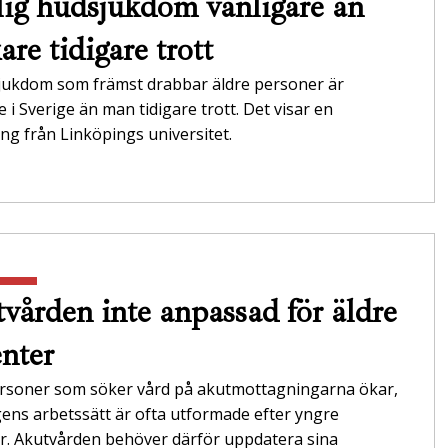
ig hudsjukdom vanligare än
are tidigare trott
jukdom som främst drabbar äldre personer är
e i Sverige än man tidigare trott. Det visar en
ng från Linköpings universitet.
vården inte anpassad för äldre
enter
ersoner som söker vård på akutmottagningarna ökar,
ens arbetssätt är ofta utformade efter yngre
r. Akutvården behöver därför uppdatera sina