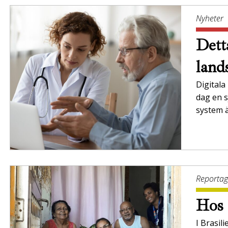
Nyheter
Dett
land
Digitala
dag en s
system ä
Reporta
Hos 
I Brasil