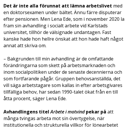
Det är inte alla förunnat att lämna arbetslivet
med
en doktorsexamen under bältet. Ännu färre disputerar
efter pensionen. Men Lena Ede, som i november 2020 la
fram sin avhandling i socialt arbete vid Karlstads
universitet, tillhör de välsignade undantagen. Fast
kanske hade hon hellre önskat att hon hade haft något
annat att skriva om.
– Bakgrunden till min avhandling är de omfattande
förändringarna som skett på arbets­marknaden och
inom socialpolitiken under de senaste decennierna och
som fortfarande pågår. Gruppen behovsanställda, det
vill säga arbetstagare som kallas in efter arbetsgivares
tillfälliga behov, har sedan 1990-talet ökat från en till
åtta procent, säger Lena Ede.
Avhandlingens titel
Arbete i motvind
pekar på
att
många tvingas arbeta mot sin övertygelse, när
institutionella och strukturella villkor för lönearbetet