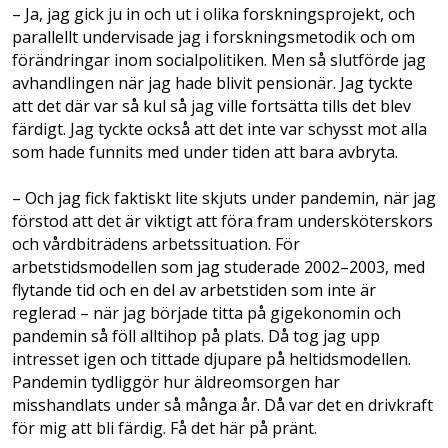
– Ja, jag gick ju in och ut i olika forskningsprojekt, och
parallellt undervisade jag i forskningsmetodik och om
förändringar inom socialpolitiken. Men så slutförde jag
avhandlingen när jag hade blivit pensionär. Jag tyckte
att det där var så kul så jag ville fortsätta tills det blev
färdigt. Jag tyckte också att det inte var schysst mot alla
som hade funnits med under tiden att bara avbryta.
– Och jag fick faktiskt lite skjuts under pandemin, när jag
förstod att det är viktigt att föra fram undersköterskors
och vårdbiträdens arbetssituation. För
arbetstidsmodellen som jag studerade 2002–2003, med
flytande tid och en del av arbetstiden som inte är
reglerad – när jag började titta på gigekonomin och
pandemin så föll alltihop på plats. Då tog jag upp
intresset igen och tittade djupare på heltidsmodellen.
Pandemin tydliggör hur äldreomsorgen har
misshandlats under så många år. Då var det en drivkraft
för mig att bli färdig. Få det här på pränt.