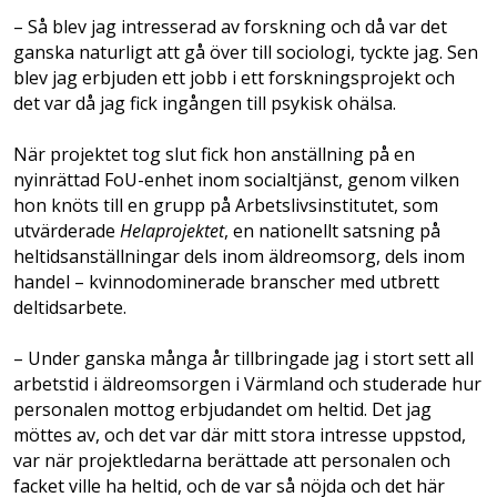
– Så blev jag intresserad av forskning och då var det
ganska naturligt att gå över till sociologi, tyckte jag. Sen
blev jag erbjuden ett jobb i ett forskningsprojekt och
det var då jag fick ingången till psykisk ohälsa.
När projektet tog slut fick hon anställning på en
nyinrättad FoU-enhet inom socialtjänst, genom vilken
hon knöts till en grupp på Arbetslivsinstitutet, som
utvärderade
Hela­projektet
, en nationellt satsning på
heltidsanställningar dels inom äldreomsorg, dels inom
handel – kvinnodominerade branscher med utbrett
deltidsarbete.
– Under ganska många år tillbringade jag i stort sett all
arbetstid i äldreomsorgen i Värmland och studerade hur
personalen mottog erbjudandet om heltid. Det jag
möttes av, och det var där mitt stora intresse uppstod,
var när projektledarna berättade att personalen och
facket ville ha heltid, och de var så nöjda och det här