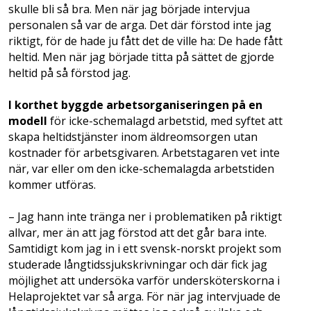
skulle bli så bra. Men när jag började intervjua
personalen så var de arga. Det där förstod inte jag
riktigt, för de hade ju fått det de ville ha: De hade fått
heltid. Men när jag började titta på sättet de gjorde
heltid på så förstod jag.
I korthet byggde arbetsorganiseringen på en
modell
för icke-schemalagd arbetstid, med syftet att
skapa heltidstjänster inom äldreomsorgen utan
kostnader för arbetsgivaren. Arbetstagaren vet inte
när, var eller om den icke-schemalagda arbetstiden
kommer utföras.
– Jag hann inte tränga ner i problematiken på riktigt
allvar, mer än att jag förstod att det går bara inte.
Samtidigt kom jag in i ett svensk-norskt projekt som
studerade långtidssjukskrivningar och där fick jag
möjlighet att undersöka varför undersköterskorna i
Helaprojektet var så arga. För när jag intervjuade de