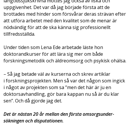
långtidssjukskrivna möttes jag också av ilska och
uppgivenhet. Det var då jag började första att de
brottades med hinder som försvårar deras strävan efter
att utföra arbetet med den kvalitet som de menar är
nödvändig för att de ska känna sig professionellt
tillfredsställda.
Under tiden som Lena Ede arbetade läste hon
doktorandkurser för att lära sig mer om både
forskningsmetodik och äldreomsorg och psykisk ohälsa.
– Så jag betade väl av kurserna och skrev artiklar
i forskningsprojekten. Men så var det någon som ingick
i något av projekten som sa ”men det här är ju en
doktorsavhandling, gör bara kappan nu så är du klar
sen”. Och då gjorde jag det.
Det är nästan 20 år mellan den första omsorgsunder­
sökningen och disputa­tionen.