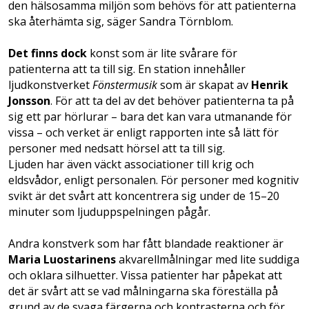
den hälsosamma miljön som behövs för att patienterna
ska återhämta sig, säger Sandra Törnblom.
Det finns dock
konst som är lite svårare för
patienterna att ta till sig. En station innehåller
ljudkonstverket
Fönstermusik
som är skapat av
Henrik
Jonsson
. För att ta del av det behöver patienterna ta på
sig ett par hörlurar – bara det kan vara utmanande för
vissa – och verket är enligt rapporten inte så lätt för
personer med nedsatt hörsel att ta till sig.
Ljuden har även väckt associationer till krig och
eldsvådor, enligt personalen. För personer med kognitiv
svikt är det svårt att koncentrera sig under de 15–20
minuter som ljuduppspelningen pågår.
Andra konstverk som har fått blandade reaktioner är
Maria Luostarinens
akvarellmålningar med lite suddiga
och oklara silhuetter. Vissa patienter har påpekat att
det är svårt att se vad målningarna ska föreställa på
grund av de svaga färgerna och kontrasterna och för