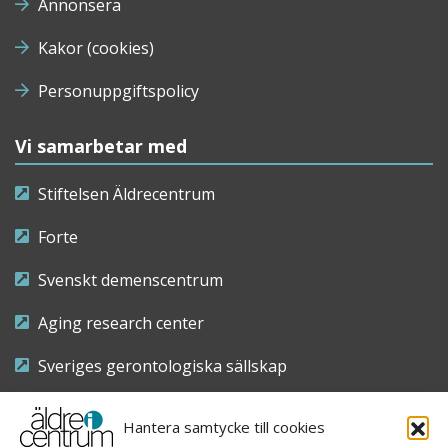
Annonsera
Kakor (cookies)
Personuppgiftspolicy
Vi samarbetar med
Stiftelsen Äldrecentrum
Forte
Svenskt demenscentrum
Aging research center
Sveriges gerontologiska sällskap
Riksföreningen för sjuksköterskor inom äldre- och
Hantera samtycke till cookies
demensvård