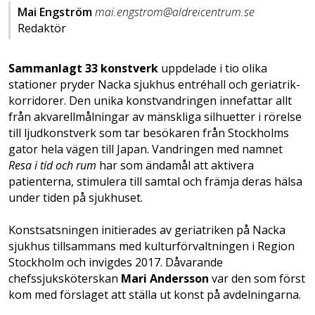
Mai Engström
mai.engstrom@aldreicentrum.se
Redaktör
Sammanlagt 33 konstverk
uppdelade i tio olika
stationer pryder Nacka sjukhus entréhall och geriatrik­
korridorer. Den unika konstvandringen innefattar allt
från akvarellmålningar av mänskliga silhuetter i rörelse
till ljudkonstverk som tar besökaren från Stockholms
gator hela vägen till Japan. Vandringen med namnet
Resa i tid och rum
har som ändamål att aktivera
patienterna, stimulera till samtal och främja deras hälsa
under tiden på sjukhuset.
Konstsatsningen initierades av geriatriken på Nacka
sjukhus tillsammans med kulturförvaltningen i Region
Stockholm och invigdes 2017. Dåvarande
chefssjuksköterskan
Mari Andersson
var den som först
kom med förslaget att ställa ut konst på avdelningarna.