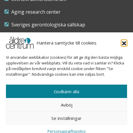
Aging research center
Sveriges gerontologiska sällskap
Riksföreningen för sjuksköterskor inom äldre- och
Hantera samtycke till cookies
demensvård
Vi använder webbkakor (cookies) för att ge dig den bästa möjliga
Nationellt kompetenscentrum anhöriga
upplevelsen av vår webbplats. Vill du veta vad vi samlar in? Klicka
på nedåtpilen bredvid varje enskild cookie under fliken "Se
inställningar". Nödvändiga cookies kan inte väljas bort.
Copyright © 2026 Äldre i centrum
Godkänn alla
Sveavägen 155, 113 46 Stockholm
Avböj
08-690 58 84
Se inställningar
info@aldreicentrum.se
Ansvarig utgivare: Åsa Hedberg Rundgren
Personuppgiftspolicy