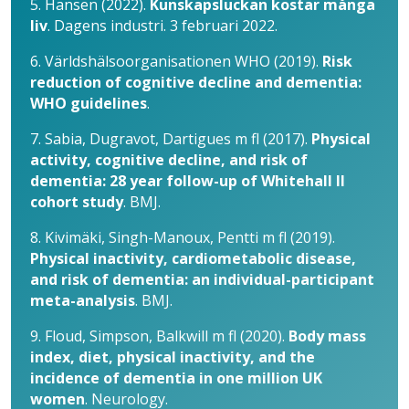
5. Hansen (2022).
Kun­skapsluckan kostar många
liv
. Dagens industri. 3 februari 2022.
6. Världshälsoorganisationen WHO (2019).
Risk
reduction of cognitive decline and dementia:
WHO guidelines
.
7. Sabia, Dugravot, Dartigues m fl (2017).
Physical
activity, cognitive decline, and risk of
dementia: 28 year follow-up of Whitehall II
cohort study
. BMJ.
8. Kivimäki, Singh-Manoux, Pentti m fl (2019).
Physical inactivity, cardiometabolic disease,
and risk of dementia: an individual-participant
meta-analysis
. BMJ.
9. Floud, Simpson, Balkwill m fl (2020).
Body mass
index, diet, physical inactivity, and the
incidence of dementia in one million UK
women
. Neurology.