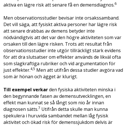
6
aktiva en lägre risk att senare få en demensdiagnos.
Men observationsstudier bevisar inte orsakssamband.
Det vill säga, att fysiskt aktiva personer har lägre risk
att senare drabbas av demens betyder inte
nödvändigtvis att det var den högre aktiviteten som var
orsaken till den lägre risken. Trots att resultat från
observationsstudier inte utgör tillräckligt stark evidens
för att dra slutsatser om effekter används de likväl ofta
som slagkraftiga rubriker och vid argumentation för
4,5
just effekter.
Men att utifrån dessa studier avgöra vad
som är hönan och ägget är klurigt.
Till exempel verkar
den fysiska aktiviteten minska i
den begynnande fasen av demensutvecklingen, en
effekt man kunnat se så långt som nio år innan
7
diagnosen sätts.
Utifrån detta skulle man kunna
spekulera i huruvida sambandet mellan låg fysisk
aktivitet och ökad risk för demenssjukdom delvis är