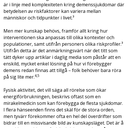
är i linje med komplexiteten kring demenssjukdomar där
betydelsen av riskfaktorer kan variera mellan
människor och tidpunkter i livet.³
Men mer kunskap behövs, framför allt kring hur
interventionen ska anpassas till olika kontexter och
populationer, samt utifrån personers olika riskprofiler.³
Utifrån detta är det anmärkningsvärt när det titt som
tätt dyker upp artiklar i daglig media som påstår att en
enskild, mycket enkel lösning på hur vi förebygger
demens redan finnas att tillgå – folk behöver bara röra
4,5
på sig lite mer.
Fysisk aktivitet, det vill säga all rörelse som ökar
energiförbrukningen, beskrivs oftast som en
mirakelmedicin som kan förebygga de flesta sjukdomar.
I flera hän­seenden finns det skäl för de stora orden,
men tyvärr förekommer ofta en hel del överdrifter som
bidrar till en missvisande bild av kunskapsläget. Det är å