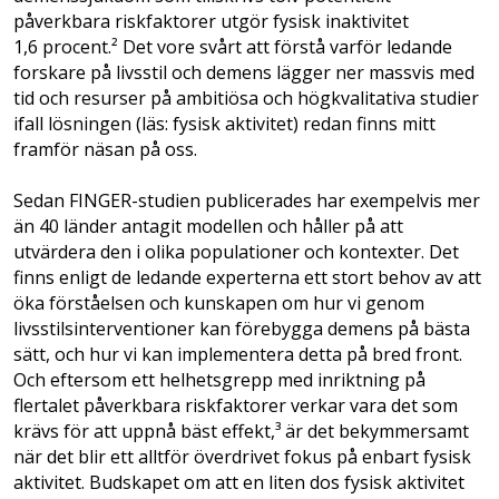
påverkbara riskfaktorer utgör fysisk inaktivitet
1,6 procent.² Det vore svårt att förstå varför ledande
forskare på livsstil och demens lägger ner massvis med
tid och resurser på ambitiösa och högkvalitativa studier
ifall lösningen (läs: fysisk aktivitet) redan finns mitt
framför näsan på oss.
Sedan FINGER-studien publicerades har exempelvis mer
än 40 länder antagit modellen och håller på att
utvärdera den i olika populationer och kontexter. Det
finns enligt de ledande experterna ett stort behov av att
öka förståelsen och kunskapen om hur vi genom
livsstilsinterventioner kan förebygga demens på bästa
sätt, och hur vi kan implementera detta på bred front.
Och eftersom ett helhetsgrepp med inriktning på
flertalet påverkbara riskfaktorer verkar vara det som
krävs för att uppnå bäst effekt,³ är det bekymmersamt
när det blir ett alltför överdrivet fokus på enbart fysisk
aktivitet. Budskapet om att en liten dos fysisk aktivitet