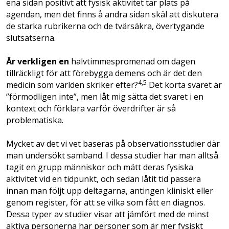
ena sidan positivt att fysisk aktivitet tar plats på
agendan, men det finns å andra sidan skäl att diskutera
de starka rubrikerna och de tvärsäkra, övertygande
slutsatserna.
Är verkligen en
halvtimmespromenad om dagen
tillräckligt för att förebygga demens och är det den
4,5
medicin som världen skriker efter?
Det korta svaret är
”förmodligen inte”, men låt mig sätta det svaret i en
kontext och förklara varför överdrifter är så
problematiska.
Mycket av det vi vet baseras på observationsstudier där
man undersökt samband. I dessa studier har man alltså
tagit en grupp människor och mätt deras fysiska
aktivitet vid en tidpunkt, och sedan låtit tid passera
innan man följt upp deltagarna, antingen kliniskt eller
genom register, för att se vilka som fått en diagnos.
Dessa typer av studier visar att jämfört med de minst
aktiva personerna har personer som är mer fysiskt