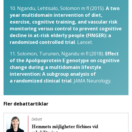
10. Ngandu, Lehtisalo, Solomon m fl (2015).
A two
year multidomain intervention of diet,
exercise, cognitive training, and vascular risk
monitoring versus control to prevent cognitive
decline in at-risk elderly people (FINGER): a
randomised controlled trial
. Lancet.
11. Solomon, Turunen, Ngandu m fl (2018).
Effect
of the Apolipoprotein E genotype on cognitive
change during a multidomain lifestyle
intervention: A sub­group analysis of
a randomized clinical trial
. JAMA Neurology.
Fler debattartiklar
Debatt
Hemmets möjligheter förbises vid