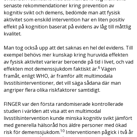
senaste rekommendationer kring prevention av
kognitiv svikt och demens, bedömde man att fysisk
aktivitet som enskild intervention har en liten positiv
effekt på kognition baserat på evidens av låg till måttlig
kvalitet.
Man tog också upp att det saknas en hel del evidens. Till
exempel behövs mer kunskap kring huruvida effekten
av fysisk aktivitet varierar beroende på tid i livet, och vad
6
effekten mot demenssjukdom faktiskt är.
Vägen
framåt, enligt WHO, är framför allt multimodala
livsstilsinterventioner, det vill säga sådana där man
angriper flera olika riskfaktorer samtidigt.
FINGER var den första randomiserade kontrollerade
studien i världen att visa att en multimodal
livsstilsintervention kunde minska kognitiv svikt jämfört
med generella hälsoråd hos äldre personer med ökad
10
risk för demenssjukdom.
Interventionen pågick i två år