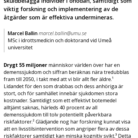
skuldbelägga individer i onödan, samtidigt som
viktig forskning och implementering av de
åtgärder som är effektiva undermineras.
Marcel Ballin
marcel.ballin@umu.se
MSc i idrottsmedicin och doktorand vid Umeå
universitet
Drygt 55 miljoner
människor världen över har en
demenssjukdom och siffran beräknas nära tredubblas
fram till 2050, i takt med att vi blir allt fler äldre.¹
Lidandet för den som drabbas och dess anhöriga är
stort, och för samhället innebär sjukdomen stora
kostnader. Samtidigt som ett effektivt botemedel
alltjämt saknas, härleds 40 procent av all
demenssjukdom till tolv potentiellt påverkbara
riskfaktorer.² Glädjande nog har forskning kunnat visa
att en livsstilsintervention som angriper flera av dessa
riskfaktorer samtidigt kan minska kognitiv svikt.³ Detta