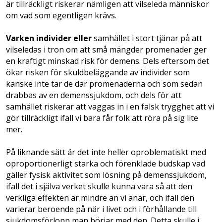
är tillräckligt riskerar nämligen att vilseleda människor
om vad som egentligen krävs.
Varken individer eller
samhället i stort tjänar på att
vilseledas i tron om att små mängder promenader ger
en kraftigt minskad risk för demens. Dels eftersom det
ökar risken för skuldbeläggande av individer som
kanske inte tar de där promenaderna och som sedan
drabbas av en demenssjukdom, och dels för att
samhället riskerar att vaggas in i en falsk trygghet att vi
gör tillräckligt ifall vi bara får folk att röra på sig lite
mer.
På liknande sätt är det inte heller oproblematiskt med
oproportionerligt starka och förenklade budskap vad
gäller fysisk aktivitet som lösning på demenssjukdom,
ifall det i själva verket skulle kunna vara så att den
verkliga effekten är mindre än vi anar, och ifall den
varierar beroende på när i livet och i förhållande till
sjukdomsförlopp man börjar med den. Detta skulle i