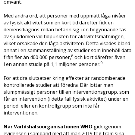
omvänt.
Med andra ord, att personer med uppmätt låga nivåer
av fysisk aktivitet som en kort tid därefter fick en
demensdiagnos redan befann sig i en begynnande fas
av sjukdomen vid tidpunkten för aktivitets­mätningen,
vilket orsakade den låga aktivi­teten. Detta visades bland
annat i en sammanställning av studier som innehöll data
8
från fler än 400 000 personer,
och kort därefter även
9
i en annan studie på 1,1 miljoner personer.
För att dra slutsatser kring effekter är randomiserade
kontrollerade studier att föredra. Där lottar man
slumpmässigt personer till en interventionsgrupp, som
får en intervention (i detta fall fysisk aktivitet) under en
period, eller en kontrollgrupp som inte får
interventionen.
När Världshälsoorganisationen WHO
gick igenom
evidensen i samband med att man 2019 tog fram sina