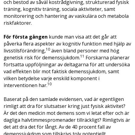
och bestod av såväl kostrådgivning, strukturerad fysisk
träning, kognitiv träning, sociala aktiviteter, samt
monitorering och hantering av vaskulära och metabola
riskfaktorer.
För första gången
kunde man visa att det går att
påverka flera aspekter av kognitiv funktion med hjälp av
10
livsstilsförändring,
även bland personer med hög
11
genetisk risk för demenssjukdom.
Forskarna planerar
fortsatta uppföljningar av deltagarna för att undersöka
vad effekten blir mot faktisk demenssjukdom, samt
vilken betydelse varje enskild komponent i
10
interventionen har.
Baserat på den samlade evidensen, vad är egentligen
rimligt att dra för slutsatser kring just fysisk aktivitet?
Är det den medicin mot demens som vi letat efter och är
dagliga halvtimmespromenader tillräckligt? Rimligtvis är
det att dra det för långt. Av de 40 procent fall av
demenssjukdom som tillskrivs tolv potentiellt