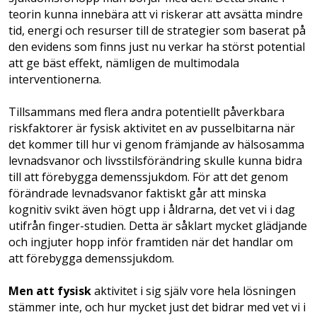
teorin kunna innebära att vi riskerar att avsätta mindre
tid, energi och resurser till de strategier som baserat på
den evidens som finns just nu verkar ha störst potential
att ge bäst effekt, nämligen de multimodala
interventionerna.
Tillsammans med flera andra potentiellt påverkbara
riskfaktorer är fysisk aktivitet en av pusselbitarna när
det kommer till hur vi genom främjande av hälsosamma
levnadsvanor och livsstilsförändring skulle kunna bidra
till att förebygga demenssjukdom. För att det genom
förändrade levnadsvanor faktiskt går att minska
kognitiv svikt även högt upp i åldrarna, det vet vi i dag
utifrån finger-studien. Detta är såklart mycket glädjande
och ingjuter hopp inför framtiden när det handlar om
att förebygga demenssjukdom.
Men att fysisk
aktivitet i sig själv vore hela lösningen
stämmer inte, och hur mycket just det bidrar med vet vi i