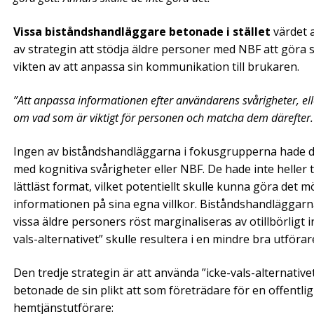
Vissa biståndshandläggare betonade i stället
värdet a
av strategin att stödja äldre personer med NBF att göra 
vikten av att anpassa sin kommunikation till brukaren.
”Att anpassa informationen efter användarens svårigheter, el
om vad som är viktigt för personen och matcha dem därefter.
Ingen av biståndshandläggarna i fokusgrupperna hade d
med kognitiva svårigheter eller NBF. De hade inte heller t
lättläst format, vilket potentiellt skulle kunna göra det mö
informationen på sina egna villkor. Biståndshandläggarna
vissa äldre personers röst marginaliseras av otillbörligt i
vals-alternativet” skulle resultera i en mindre bra utförar
Den tredje strategin är att använda ”icke-vals-alternati
betonade de sin plikt att som företrädare för en offent
hemtjänstutförare: