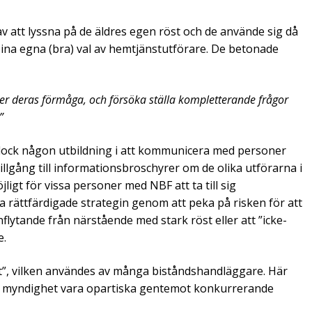
v att lyssna på de äldres egen röst och de använde sig då
sina egna (bra) val av hemtjänstutförare. De betonade
ler deras förmåga, och försöka ställa kompletterande frågor
”
ock någon utbildning i att kommunicera med personer
illgång till informationsbroschyrer om de olika utförarna i
jligt för vissa personer med NBF att ta till sig
 rättfärdigade strategin genom att peka på risken för att
nflytande från närstående med stark röst eller att ”icke-
e.
vet”, vilken användes av många biståndshandläggare. Här
lig myndighet vara opartiska gentemot konkurrerande