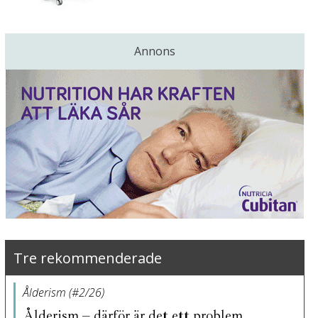
Annons
Tre rekommenderade
Ålderism (#2/26)
Ålderism – därför är det ett problem