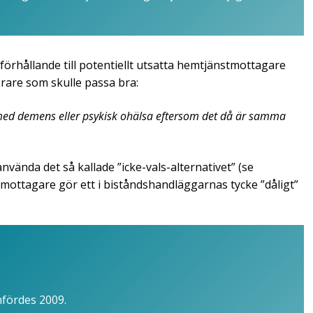
 förhållande till potentiellt utsatta hemtjänstmottagare
örare som skulle passa bra:
 med demens eller psykisk ohälsa eftersom det då är samma
använda det så kallade ”icke-vals-alternativet” (se
nstmottagare gör ett i biståndshandläggarnas tycke ”dåligt”
nfördes 2009.