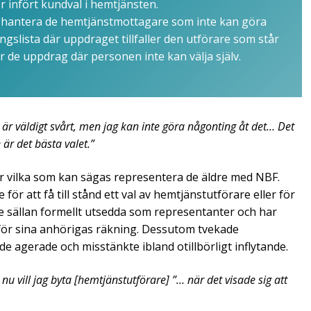
 infört kundval i hemtjänsten.
t hantera de hemtjänstmottagare som inte kan göra
ngslista där uppdraget tillfaller den utförare som står
r de uppdrag där personen inte kan välja själv.
t är väldigt svårt, men jag kan inte göra någonting åt det… Det
 är det bästa valet.”
r vilka som kan sägas representera de äldre med NBF.
ör att få till stånd ett val av hemtjänstutförare eller för
e sällan formellt utsedda som representanter och har
t för sina anhörigas räkning. Dessutom tvekade
 agerade och misstänkte ibland otillbörligt inflytande.
nu vill jag byta [hemtjänstutförare] ”… när det visade sig att