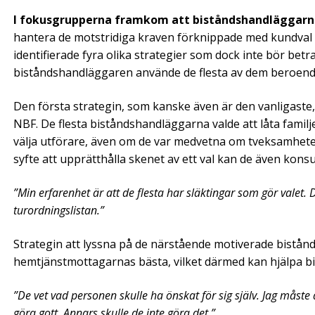
I fokusgrupperna framkom att biståndshandläggar
hantera de motstridiga kraven förknippade med kundval 
identifierade fyra olika strategier som dock inte bör be
biståndshandläggaren använde de flesta av dem beroende
Den första strategin, som kanske även är den vanligaste, 
NBF. De flesta biståndshandläggarna valde att låta fami
välja utförare, även om de var medvetna om tveksamheter
syfte att upprätthålla skenet av ett val kan de även kons
”Min erfarenhet är att de flesta har släktingar som gör valet.
turordningslistan.”
Strategin att lyssna på de närstående motiverade bistå
hemtjänstmottagarnas bästa, vilket därmed kan hjälpa bis
”De vet vad personen skulle ha önskat för sig själv. Jag måst
göra gott. Annars skulle de inte göra det.”