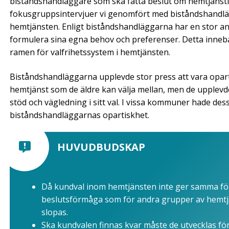
biståndshandläggare som ska fatta beslut om hemtjänsti
fokus­gruppsintervjuer vi genomfört med biståndshandl
hemtjänsten. Enligt biståndshandläggarna har en stor an
formulera sina egna behov och preferenser. Detta inneb
ramen för valfrihetssystem i hemtjänsten.
Biståndshandläggarna upplevde stor press att vara oparti
hemtjänst som de äldre kan välja mellan, men de upplevde
stöd och vägledning i sitt val. I vissa kommuner hade de
biståndshandläggarnas opartiskhet.
HUVUDBUDSKAP
Då kundval inom hemtjänsten inte ger samma fö
beslutsförmåga som för andra grupper av hemtj
slopas.
Ska kundvalen finnas kvar måste de utvecklas för