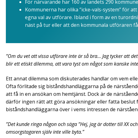
För närvarande har 160 av landets 290 kommuner
Kommunerna har olika ”icke-vals-system” för at
egna val av utförare. Ibland i form av en turordni
näst på tur eller att den kommunala utföraren få
”Om du vet att vissa utförare inte är så bra… Jag tycker att de
blir ett etiskt dilemma, att vara tyst om något som kanske inte
Ett annat dilemma som diskuterades handlar om vem elle
Ofta förlitade sig biståndshandläggarna på de närstående f
att få in en ansökan om hemtjänst. Dock är de närståend
därför ingen rätt att göra ansökningar eller fatta beslu
biståndshandläggarna över i vems intressen de närstående
”Det kunde ringa någon och säga ”Hej, jag är dotter till XX och 
omsorgstagaren själv inte ville byta.”