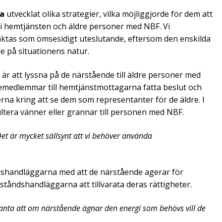
na
utvecklat olika strategier, vilka möjliggjorde för dem att
i hemtjänsten och äldre personer med NBF. Vi
traktas som ömsesidigt uteslutande, eftersom den enskilda
 på situationens natur.
är att lyssna på de närstående till äldre personer med
ljemedlemmar till hemtjänstmottagarna fatta beslut och
na kring att se dem som representanter för de äldre. I
ultera vänner eller grannar till personen med NBF.
 Det är mycket sällsynt att vi behöver använda
ndshandläggarna med att de närstående agerar för
tåndshandläggarna att tillvarata deras rättigheter.
e anta att om närstående ägnar den energi som behövs vill de