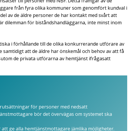
nsatser till personer med NBF. Detta framgår av de
äggare från fyra olika kommuner som genomfört kundval i
del av de äldre personer de har kontakt med svårt att
är dilemman för biståndshandläggarna, inte minst inom
ska i förhållande till de olika konkurrerande utförare av
 samtidigt att de äldre har önskemål och behov av att få
ssutom de privata utförarna av hemtjänst ifrågasatt
rutsättningar för personer med nedsatt
änstmottagare bör det övervägas om systemet ska
 att ge alla hemtjänstmottagare jämlika möjligheter.