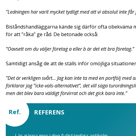
”Ledningen har varit mycket tydligt med att vi absolut inte få
Biståndshandläggarna kände sig därför ofta obekväma med 
för att ”råka” ge råd. De betonade också:
”Oavsett om du väljer företag a eller b är det ett bra företag.”
Samtidigt ansåg de att de ställs inför omöjliga situationer
”Det är verkligen svårt… Jag kan inte ta med en port­följ med al
förklarar jag ”icke-vals-alternativet”, det vill säga turordnings
men det blev bara väldigt förvirrat och det gick bara inte.”
Ref.
REFERENS
Läs gärna mer i den fullständiga artikeln: