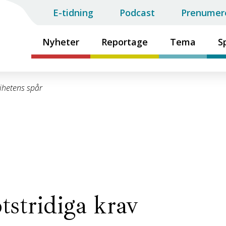
E-tidning
Podcast
Prenumer
Nyheter
Reportage
Tema
S
ihetens spår
stridiga krav