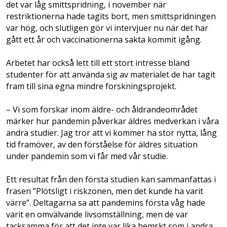
det var låg smittspridning, i november när
restriktionerna hade tagits bort, men smittspridningen
var hög, och slutligen gör vi intervjuer nu när det har
gått ett år och vaccinationerna sakta kommit igång.
Arbetet har också lett till ett stort intresse bland
studenter för att använda sig av materialet de har tagit
fram till sina egna mindre forskningsprojekt.
– Vi som forskar inom äldre- och åldrandeområdet
märker hur pandemin påverkar äldres medverkan i våra
andra studier. Jag tror att vi kommer ha stor nytta, lång
tid framöver, av den förståelse för äldres situation
under pandemin som vi får med vår studie.
Ett resultat från den första studien kan sammanfattas i
frasen ”Plötsligt i riskzonen, men det kunde ha varit
värre”. Deltagarna sa att pandemins första våg hade
varit en omvälvande livsomställning, men de var
tacksamma för att det inte var lika hemskt som i andra