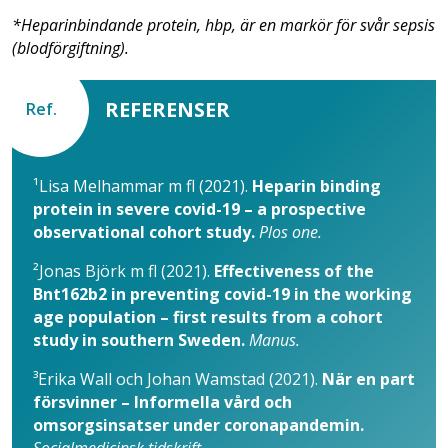
*Heparinbindande protein, hbp, är en markör för svår sepsis
(blodförgiftning).
REFERENSER
Ref.
¹Lisa Melhammar m fl (2021).
Heparin binding
protein in severe covid-19 – a prospective
observational cohort study.
Plos one.
²Jonas Björk m fl (2021).
Effectiveness of the
Bnt162b2 in preventing covid-19 in the working
age population – first results from a cohort
study in southern Sweden.
Manus.
³Erika Wall och Johan Wamstad (2021).
När en part
försvinner – Informella vård och
omsorgsinsatser under coronapandemin.
Socialmedicinsk tidskrift.