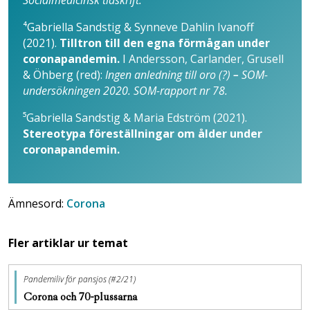
⁴Gabriella Sandstig & Synneve Dahlin Ivanoff
(2021).
Tilltron till den egna förmågan under
coronapandemin.
I Andersson, Carlander, Grusell
& Öhberg (red):
Ingen anledning till oro (?)
–
SOM-
undersökningen 2020. SOM-rapport nr 78.
⁵Gabriella Sandstig & Maria Edström (2021).
Stereotypa föreställningar om ålder under
coronapandemin.
Ämnesord:
Corona
Fler artiklar ur temat
Pandemiliv för pansjos (#2/21)
Corona och 70-plussarna