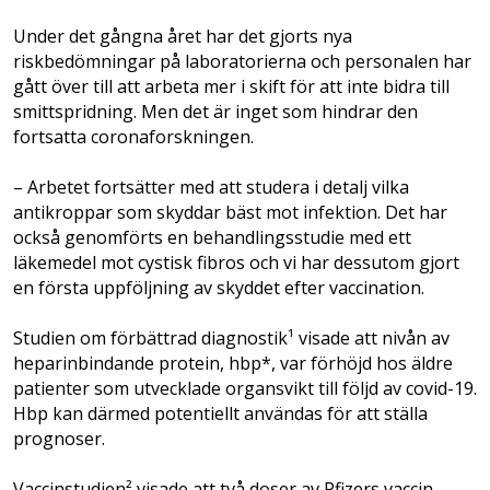
Under det gångna året har det gjorts nya
riskbedömningar på laboratorierna och personalen har
gått över till att arbeta mer i skift för att inte bidra till
smittspridning. Men det är inget som hindrar den
fortsatta coronaforskningen.
– Arbetet fortsätter med att studera i detalj vilka
antikroppar som skyddar bäst mot infektion. Det har
också genomförts en behandlingsstudie med ett
läkemedel mot cystisk fibros och vi har dessutom gjort
en första uppföljning av skyddet efter vaccination.
Studien om förbättrad diagnostik¹ visade att nivån av
heparinbindande protein, hbp*, var förhöjd hos äldre
patienter som utvecklade organ­svikt till följd av covid-19.
Hbp kan därmed potentiellt användas för att ställa
prognoser.
Vaccinstudien² visade att två doser av Pfizers vaccin