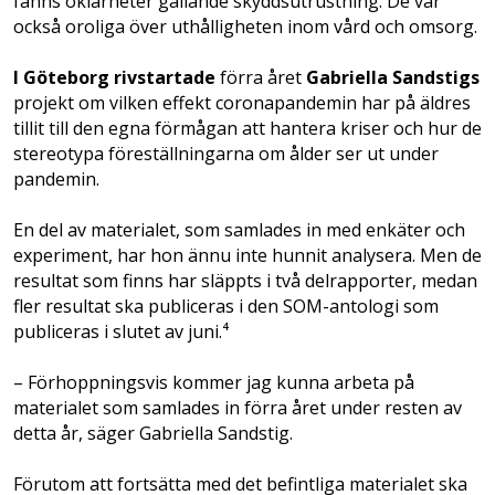
fanns oklarheter gällande skyddsutrustning. De var
också oroliga över uthålligheten inom vård och omsorg.
I Göteborg rivstartade
förra året
Gabriella Sandstigs
projekt om vilken effekt coronapandemin har på äldres
tillit till den egna förmågan att hantera kriser och hur de
stereotypa föreställningarna om ålder ser ut under
pandemin.
En del av materialet, som samlades in med enkäter och
experiment, har hon ännu inte hunnit analysera. Men de
resultat som finns har släppts i två delrapporter, medan
fler resultat ska publiceras i den SOM-antologi som
publiceras i slutet av juni.⁴
– Förhoppningsvis kommer jag kunna arbeta på
materialet som samlades in förra året under resten av
detta år, säger Gabriella Sandstig.
Förutom att fortsätta med det befintliga materialet ska