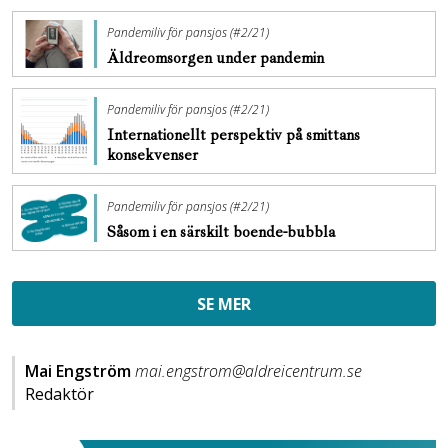
Pandemiliv för pansjos (#2/21)
Äldreomsorgen under pandemin
Pandemiliv för pansjos (#2/21)
Internationellt perspektiv på smittans
konsekvenser
Pandemiliv för pansjos (#2/21)
Såsom i en särskilt boende-bubbla
SE MER
Mai Engström
mai.engstrom@aldreicentrum.se
Redaktör