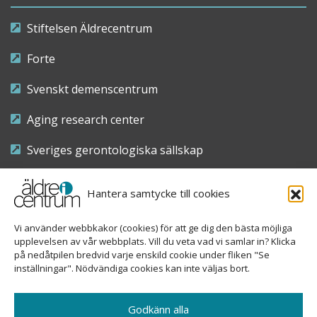
Stiftelsen Äldrecentrum
Forte
Svenskt demenscentrum
Aging research center
Sveriges gerontologiska sällskap
Riksföreningen för sjuksköterskor inom äldre- och
Hantera samtycke till cookies
demensvård
Vi använder webbkakor (cookies) för att ge dig den bästa möjliga
Nationellt kompetenscentrum anhöriga
upplevelsen av vår webbplats. Vill du veta vad vi samlar in? Klicka
på nedåtpilen bredvid varje enskild cookie under fliken "Se
inställningar". Nödvändiga cookies kan inte väljas bort.
Copyright © 2026 Äldre i centrum
Godkänn alla