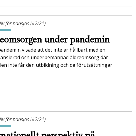
iv för pansjos (#2/21)
eomsorgen under pandemin
ndemin visade att det inte är hållbart med en
nansierad och underbemannad äldreomsorg där
en inte får den utbildning och de förutsättningar
iv för pansjos (#2/21)
rnationellt perspektiv på