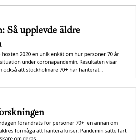
n: Så upplevde äldre
n
 hösten 2020 en unik enkät om hur personer 70 år
 situation under coronapandemin. Resultaten visar
en också att stockholmare 70+ har hanterat…
 forskningen
ardagen förändrats för personer 70+, en annan om
ldres förmåga att hantera kriser. Pandemin satte fart
orskare om deras…