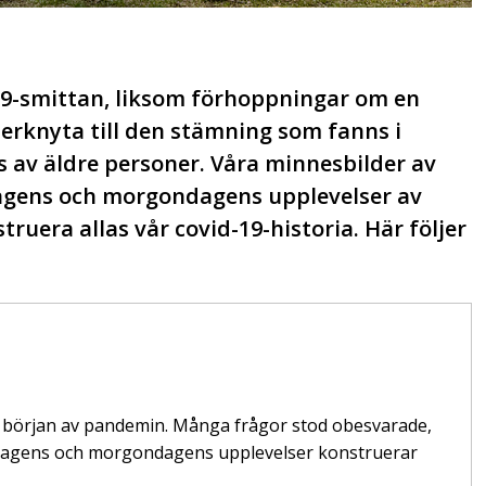
-19-smittan, liksom förhoppningar om en
terknyta till den stämning som fanns i
 av äldre personer. Våra minnesbilder av
 dagens och morgondagens upplevelser av
uera allas vår covid-19-historia. Här följer
 i början av pandemin. Många frågor stod obesvarade,
, dagens och morgondagens upplevelser konstruerar