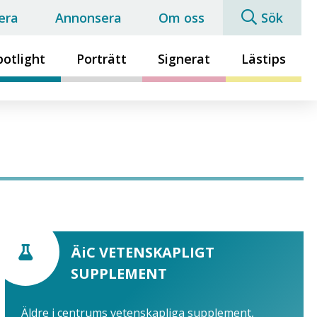
era
Annonsera
Om oss
Sök
potlight
Porträtt
Signerat
Lästips
ÄiC VETENSKAPLIGT
SUPPLEMENT
Äldre i centrums vetenskapliga supplement,