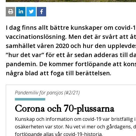
I dag finns allt bättre kunskaper om covid
vaccinations­lösning. Men det är svårt att å
samhället våren 2020 och hur den upplevdes
”hur det var” för ett år sedan adderas till
pandemin. De kommer fortlöpande att konstr
några blad att foga till berättelsen.
Pandemiliv för pansjos (#2/21)
Corona och 70-plussarna
Kunskap och information om covid-19 var bristfällig
osäkerheten var stor. Nu vet vi mer och gårdagens
fortlöpande allas vår covid-19-historia.