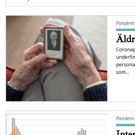
Pandemil
Äldr
Coronapa
underfi
personal
som…
Pandemil
Inte