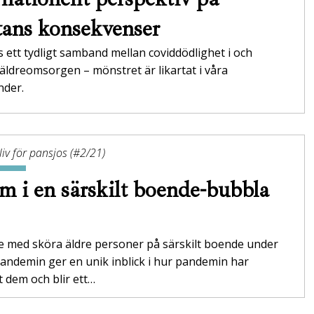
tans konsekvenser
s ett tydligt samband mellan coviddödlighet i och
äldreomsorgen – mönstret är likartat i våra
nder.
iv för pansjos (#2/21)
m i en särskilt boende-bubbla
e med sköra äldre personer på särskilt boende under
andemin ger en unik inblick i hur pandemin har
 dem och blir ett…