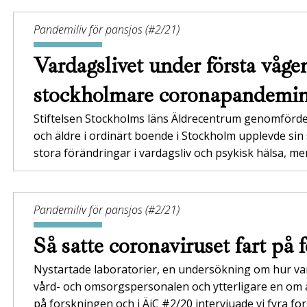
Pandemiliv för pansjos (#2/21)
Vardagslivet under första våge
stockholmare coronapandemi
Stiftelsen Stockholms läns Äldrecentrum genomförde
och äldre i ordinärt boende i Stockholm upplevde sin
stora förändringar i vardagsliv och psykisk hälsa, m
Pandemiliv för pansjos (#2/21)
Så satte coronaviruset fart på
Nystartade laboratorier, en undersökning om hur v
vård- och omsorgspersonalen och ytterligare en om ä
på forskningen och i ÄiC #2/20 intervjuade vi fyra f