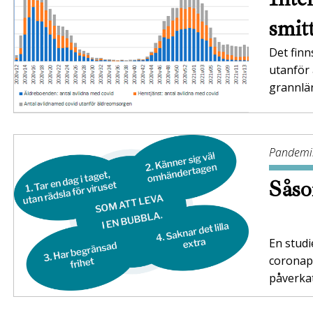
smit
Det finn
utanför 
grannlä
Pandemil
Såso
En studi
coronap
påverkat