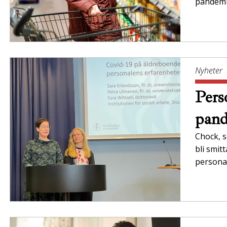
pandemin
Nyheter
Pers
pan
Chock, s
bli smit
persona