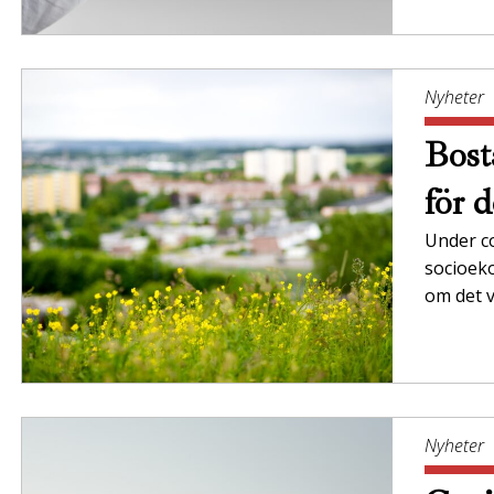
Nyheter
Bost
för 
Under c
socioek
om det v
Nyheter