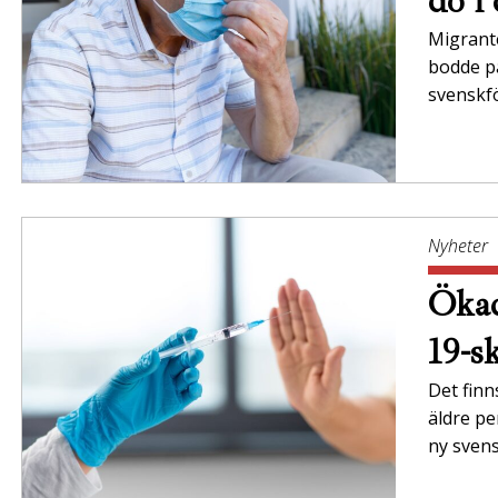
dö i
Migrant
bodde på
svenskf
Nyheter
Ökad
19-s
Det finn
äldre pe
ny svens