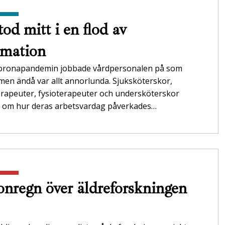
tod mitt i en flod av
rmation
oronapandemin jobbade vårdpersonalen på som
 men ändå var allt annorlunda. Sjuksköterskor,
erapeuter, fysioterapeuter och undersköterskor
r om hur deras arbetsvardag påverkades…
onregn över äldreforskningen