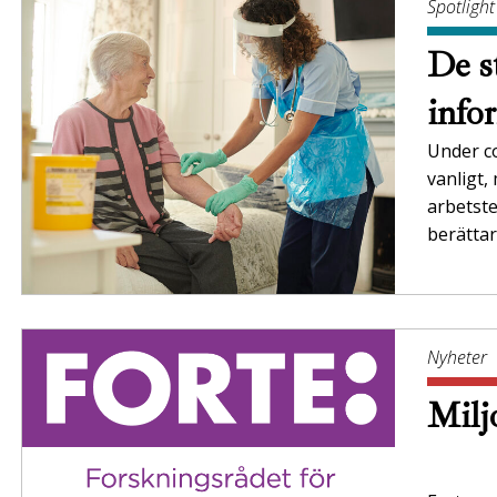
Spotlight
De s
info
Under c
vanligt,
arbetst
berätta
Nyheter
Milj