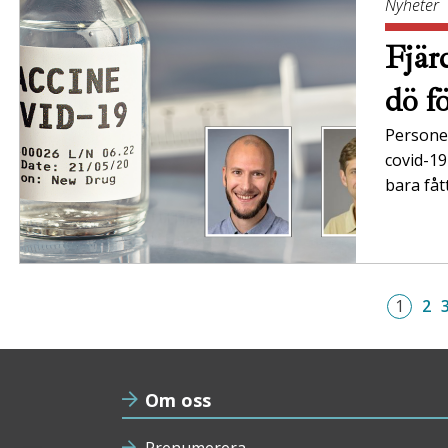
Nyheter
Fjär
dö f
Personer
covid-19
bara fåt
1
2
Om oss