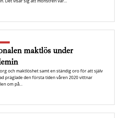
. Det visar sig att mönstren var…
onalen maktlös under
demin
org och maktlöshet samt en ständig oro för att själv
tad präglade den första tiden våren 2020 vittnar
len om på…