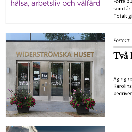
Forte pu
som får 
Totalt g
Porträtt
Två 
Aging r
Karolins
bedriver