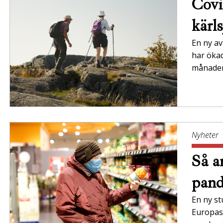
Covi
kärl
En ny av
har ökad
månader 
Nyheter
Så a
pan
En ny st
Europas 