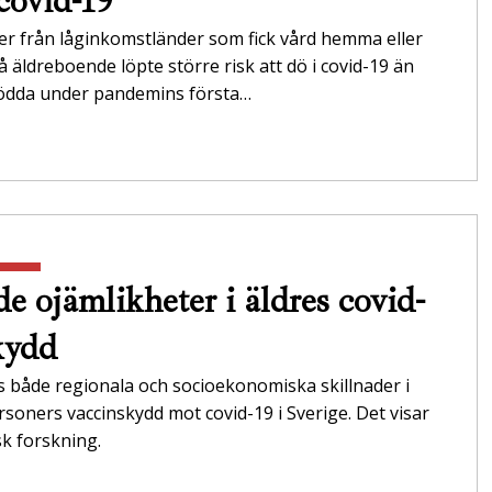
 covid-19
er från låginkomstländer som fick vård hemma eller
 äldreboende löpte större risk att dö i covid-19 än
ödda under pandemins första…
e ojämlikheter i äldres covid-
kydd
s både regionala och socioekonomiska skillnader i
rsoners vaccinskydd mot covid-19 i Sverige. Det visar
k forskning.