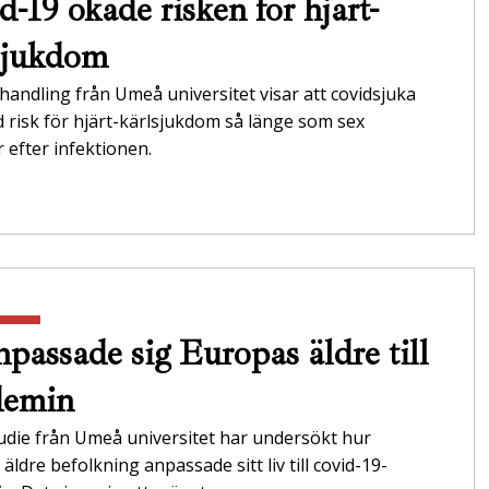
d-19 ökade risken för hjärt-
sjukdom
handling från Umeå universitet visar att covidsjuka
 risk för hjärt-kärlsjukdom så länge som sex
efter infektionen.
npassade sig Europas äldre till
demin
udie från Umeå universitet har undersökt hur
äldre befolkning anpassade sitt liv till covid-19-