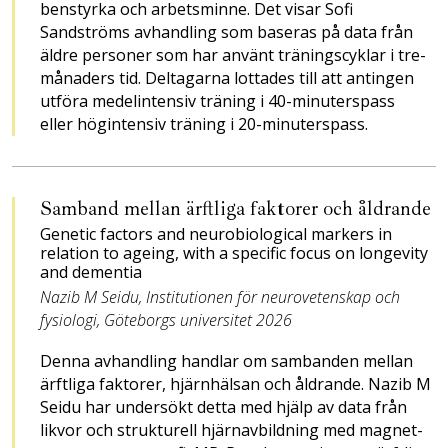
benstyrka och arbetsminne. Det visar Sofi
Sandströms ­avhandling som baseras på data från
äldre personer som har använt träningscyklar i tre­­
månaders tid. Deltag­arna lott­ades till att antingen
utföra medelintensiv träning­ i 40-minu­terspass
eller ­hög­­intensiv trä­ning i 20-minuters­pass.
Samband mellan ­ärftliga faktorer och åldrande
Genetic factors and neuro­biological markers in
relation to ageing, with a specific focus on longevity
and dementia
Nazib M Seidu, Institutionen för neurovetenskap och
fysiologi, Göteborgs universitet 2026
Denna avhandling handlar om sambanden mellan
ärftliga faktorer, hjärnhälsan och åldrande. Nazib M
Seidu har undersökt detta med hjälp av data från
likvor och strukturell hjärnavbildning med magnet­