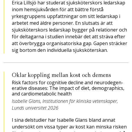
Erica Lillsjö har studerat ­sjuksköterskors ledarskap
inom hemsjukvården för att bättre förstå
yrkesgruppens uppfattningar om sitt ledarskap i
arbetet med äldre per­soner. En slutsats är att
sjuksköterskors ledarskap bygger på relationer och
för deltagarna i studien innebär det att sträva efter
att överbrygga organisatoriska gap. Gapen sträcker
sig bortom den individuella sjuksköterskan.
Oklar koppling mellan kost och demens
Risk factors for cognitive ­de­cline and neurodegen­
erative diseases: The impact of diet, demographics,
and cardio­metabolic health
Isabelle Glans, Institutionen för kliniska vetenskaper,
Lunds universitet 2026
I sina delstudier har Isabelle Glans bland annat
undersökt om vissa typer av kost kan minska risken