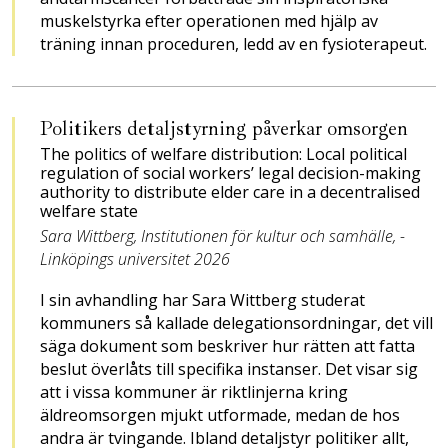
muskelstyrka efter operationen med hjälp av
träning innan proceduren, ledd av en fysioterapeut.
Politikers detaljstyrning påverkar omsorgen
The politics of welfare ­distribution: Local political
regulation of social workers’ ­legal decision-making
autho­rity to distribute elder care in a decentralised
welfare state
Sara Wittberg, Institutionen för kultur och samhälle, ­
Linköpings universitet 2026
I sin avhandling har Sara ­Witt­berg studerat
kommuners så kallade delegationsordningar, det vill
säga dokument som beskriver hur rätten att fatta
beslut överlåts till specifika instanser. Det visar sig
att i vi­ssa kommuner är riktlin­jerna kring
äldreomsorgen mjukt utformade, medan de hos
andra är tvingande. Ibland detaljstyr politiker allt,