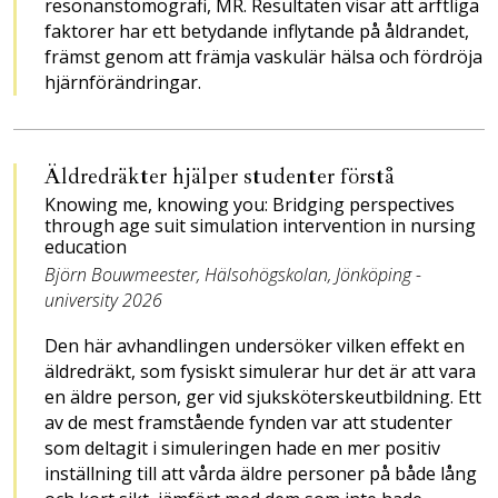
resonanstomografi, MR. Resultaten visar att ärftliga
faktorer har ett betydande inflytande på åldrandet,
främst genom att främja vaskulär hälsa och fördröja
hjärnförändringar.
Äldredräkter hjälper studenter förstå
Knowing me, knowing you: Bridging perspectives
through age suit simulation intervention in nursing
education
Björn Bouwmeester, Hälso­högskolan, Jönköping ­
university 2026
Den här avhandlingen undersöker vilken effekt en
äldre­dräkt, som fysiskt simulerar hur det är att vara
en äldre person, ger vid sjuksköterske­utbildning. Ett
av de mest framstående fynden var att studenter
som deltagit i simuleringen hade en mer positiv
inställning till att vårda äldre personer på både lång