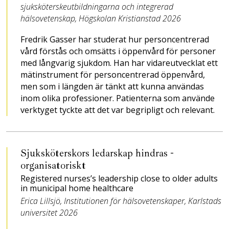
sjuksköterskeutbildningarna och integrerad
hälsovetenskap, Högskolan Kristianstad 2026
Fredrik Gasser har studerat­ hur personcentrerad
vård ­för­stås och omsätts i öppenvård för personer
med lång­varig sjukdom. Han har vidareutveckla­t­ ett
mät­in­stru­ment för personcentrerad ­öppenvård,
men som i längden är tänkt att kunna an­vändas
inom olika professioner. ­Patienterna som använde
verktyget tyckte att det ­var begripligt och relevant.
Sjuksköterskors ­ledarskap hindras ­
organisatoriskt
Registered nurses’s leadership close to older adults
in municipal home healthcare
Erica Lillsjö, Institutionen för hälsovetenskaper, Karlstads
universitet 2026