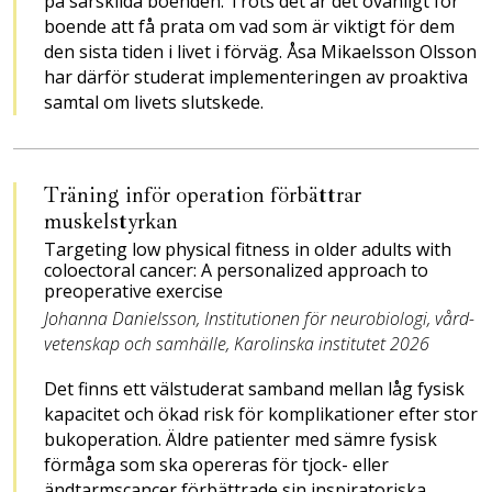
på särskilda boenden. Trots det är det ovanligt för
boende att få prata om vad som är viktigt för dem
den sista tiden i livet i förväg. Åsa Mikaelsson Olsson
har därför studerat implementeringen av proaktiva
samtal om livets slutskede. ­
Träning inför operation förbättrar
muskelstyrkan
Targeting low physical fitness in older adults with
coloectoral cancer: A personalized approach to
preoperative exercise
Johanna Danielsson, Institu­tionen för neurobiologi, vård­­­-
vetenskap och samhälle, ­Karolinska institutet 2026
Det finns ett välstuderat samband mellan låg fysisk
kapacitet och ökad risk för komplikationer efter stor
bukoperation. Äldre patienter med sämre fysisk
förmåga som ska opereras för tjock- eller
ändtarmscancer förbättrade sin inspiratoriska