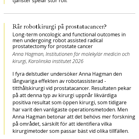
tjänster spelar stor roll.
Rår robotkirurgi på prostatacancer?
Long-term oncologic and ­func­tional outcomes in
men undergoing robot assisted radical
prostatectomy for prostate cancer
Anna Hagman, Institutionen för molekylär medicin och
kirurgi, Karolinska institutet 2026
I fyra delstudier undersöker Anna Hagman den
långvariga effekten av robotassisterad ­
titthålskirurgi vid prostata­cancer. Resultaten pekar
på att denna typ av kirurgi uppnår likvärdiga
positiva resultat som öppen kirurgi, som tidigare
har varit den vanligaste operationsmetoden. Men
Anna Hagman betonar att det behövs mer forskning
på området, särskilt för att identifiera vilka
kirurgimetoder som passar bäst vid olika tillfällen.