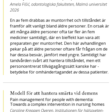
Amela Fišić, odontologiska fakulteten, Malmö universitet
2026
En av fem drabbas av mun­torrhet och tillståndet är
fram­för allt vanligt bland äldre per­soner. En orsak är
att många äldre personer ofta tar fler än fem
mediciner samtidigt, där en bieffekt kan vara att
preparaten ger muntorrhet. Den här avhandlingen
pekar på att äldre personer oftare får frågan om de
har dessa besvär, jämfört med yngre. Samtidigt har
tand­vården svårt att hantera tillståndet, men ett
personcentrerat til­lvägagångssätt kanske har ­
betydelse för omhänder­ta­gandet av dessa patienter.
Modell för att hantera smärta vid demens
Pain management for people with dementia:
Towards a complex inter­vention in ­nursing homes
Caroline Kreppen Overen, Insti­tutionen för hälsoveten­