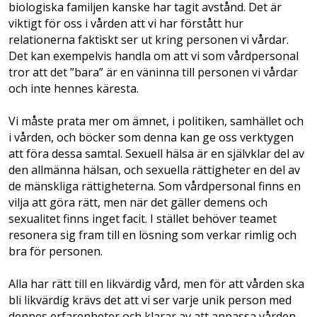
biologiska familjen kanske har tagit avstånd. Det är
viktigt för oss i vården att vi har förstått hur
relationerna faktiskt ser ut kring personen vi vårdar.
Det kan exempelvis handla om att vi som vårdpersonal
tror att det ”bara” är en väninna till personen vi vårdar
och inte hennes käresta.
Vi måste prata mer om ämnet, i politiken, samhället och
i vården, och böcker som denna kan ge oss verktygen
att föra dessa samtal. Sexuell hälsa är en självklar del av
den allmänna hälsan, och sexuella rättigheter en del av
de mänskliga rättigheterna. Som vårdpersonal finns en
vilja att göra rätt, men när det gäller demens och
sexualitet finns inget facit. I stället behöver teamet
resonera sig fram till en lösning som verkar rimlig och
bra för personen.
Alla har rätt till en likvärdig vård, men för att vården ska
bli likvärdig krävs det att vi ser varje unik person med
dennes erfarenheter och klarar av att anpassa vården