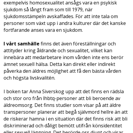
exempelvis homosexualitet ansågs vara en psykisk
sjukdom så långt fram som till 1979, när
sjukdomsstämpeln avskaffades. För att inte tala om
personer som växt upp i andra kulturer där det kanske
fortfarande anses vara en sjukdom.
I vårt samhälle
finns det även föreställningar och
attityder kring åldrande och sexualitet, vilket kan
innebära att medarbetare inom vården inte ens berör
ämnet sexuell hälsa. Detta kan direkt eller indirekt
påverka den äldres möjlighet att få den bästa vården
och högsta livskvalitén.
I boken tar Anna Siverskog upp att det finns en rädsla
och stor oro från lhbtq-personer att bli beroende av
äldreomsorg. Det finns studier som visar på att äldre
transpersoner planerar att begå självmord hellre än att
de riskerar hamna i en situation där det finns risk att bli
diskriminerad och dåligt bemött utifrån könsidentitet
eller sexuell läggning. Det berörde oss djupt och visar