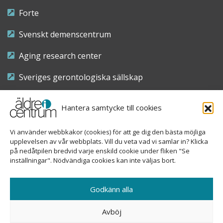
Forte
Svenskt demenscentrum
Aging research center
Sveriges gerontologiska sällskap
Riksföreningen för sjuksköterskor inom äldre- och
Hantera samtycke till cookies
demensvård
Vi använder webbkakor (cookies) för att ge dig den bästa möjliga
Nationellt kompetenscentrum anhöriga
upplevelsen av vår webbplats. Vill du veta vad vi samlar in? Klicka
på nedåtpilen bredvid varje enskild cookie under fliken "Se
inställningar". Nödvändiga cookies kan inte väljas bort.
Copyright © 2026 Äldre i centrum
Godkänn alla
Sveavägen 155, 113 46 Stockholm
Avböj
08-690 58 84