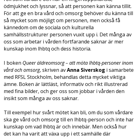
ödmjukhet och lyssnar, så att personen kan känna tillit.
För att ge en bra vård och omsorg behöver du känna till
så mycket som möjligt om personen, men också få
kännedom om de sociala och kulturella
samhällsstrukturer personen vuxit upp i. Det många av
oss som arbetar i vården fortfarande saknar är mer
kunskap inom lhbtq och dess historia.
I boken
Queer äldreomsorg – att möta lhbtq-personer inom
vård och omsorg
, skriven av
Anna Siverskog
i samarbete
med RFSL Stockholm, behandlas detta mycket viktiga
ämne. Boken är lättläst, informativ och rikt illustrerad
med fina bilder, och ger oss som jobbar i vården den
insikt som många av oss saknar.
Till exempel hur svårt mötet kan bli, om du som vårdare
ska ge vård och omsorg till en lhbtq-person och inte har
kunskap om vad lhbtq är och innebär. Men också hur
det kan ha varit att växa upp i ett samhälle där