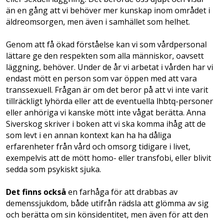
än en gång att vi behöver mer kunskap inom området i
äldreomsorgen, men även i samhället som helhet.
Genom att få ökad förståelse kan vi som vårdpersonal
lättare ge den respekten som alla människor, oavsett
läggning, behöver. Under de år vi arbetat i vården har vi
endast mött en person som var öppen med att vara
transsexuell. Frågan är om det beror på att vi inte varit
tillräckligt lyhörda eller att de eventuella lhbtq-personer
eller anhöriga vi kanske mött inte vågat berätta. Anna
Siverskog skriver i boken att vi ska komma ihåg att de
som levt i en annan kontext kan ha ha dåliga
erfarenheter från vård och omsorg tidigare i livet,
exempelvis att de mött homo- eller transfobi, eller blivit
sedda som psykiskt sjuka.
Det finns också
en farhåga för att drabbas av
demenssjukdom, både utifrån rädsla att glömma av sig
och berätta om sin könsidentitet, men även för att den