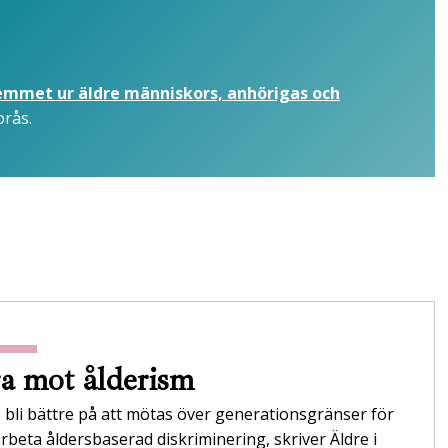
hemmet ur äldre människors, anhörigas och
orås.
a mot ålderism
 bli bättre på att mötas över generationsgränser för
rbeta åldersbaserad diskriminering, skriver Äldre i