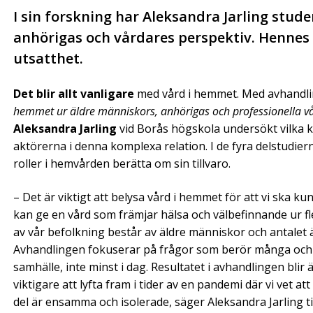
I sin forskning har Aleksandra Jarling stud
anhörigas och vårdares perspektiv. Hennes
utsatthet.
Det blir allt vanligare
med vård i hemmet. Med avhandl
hemmet ur äldre människors, anhörigas och professionella vå
Aleksandra Jarling
vid Borås högskola undersökt vilka k
aktörerna i denna komplexa relation. I de fyra delstudier
roller i hemvården berätta om sin tillvaro.
– Det är viktigt att belysa vård i hemmet för att vi ska k
kan ge en vård som främjar hälsa och välbefinnande ur fle
av vår befolkning består av äldre människor och antalet äldr
Avhandlingen fokuserar på frågor som berör många och s
samhälle, inte minst i dag. Resultatet i avhandlingen blir 
viktigare att lyfta fram i tider av en pandemi där vi vet att
del är ensamma och isolerade, säger Aleksandra Jarling t