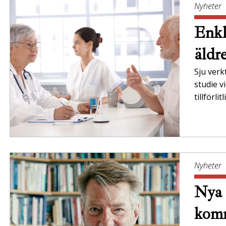
Nyheter
Enkl
äldr
Sju verk
studie v
tillförl
Nyheter
Nya 
komm