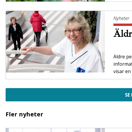
Nyheter
Äldr
Äldre per
informa
visar en
SE
Fler nyheter