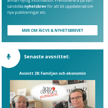
annan nyttig information. Prenumerera på vårt
särskilda
nyhetsbrev
för att bli uppdaterad om
nya publiceringar etc.
MER OM ÄICVS & NYHETSBREVET
Senaste avsnittet:
Avsnitt 28: Familjen och ekonomin