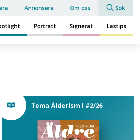
era
Annonsera
Om oss
Sök
potlight
Porträtt
Signerat
Lästips
Tema Ålderism i #2/26