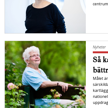
centrum
Nyheter
Så ka
bätt
Målet är 
särskil
kartläg
nationel
uppdrag”