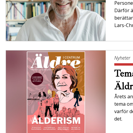
Persone
Därför ä
berättar
Lars-Chr
Nyheter
Tema
Äldr
Årets an
tema om 
varför d
det.