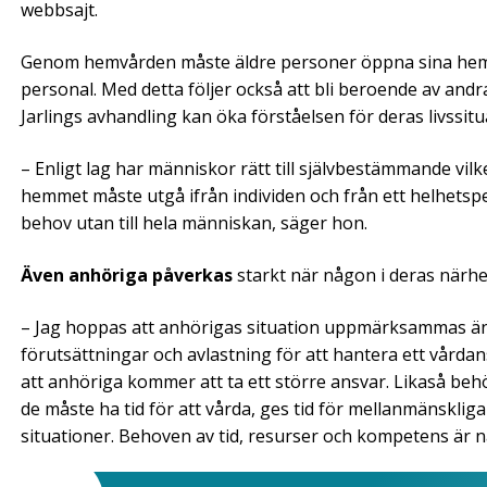
webbsajt.
Genom hemvården måste äldre personer öppna sina hem och
personal. Med detta följer också att bli beroende av andra
Jarlings avhandling kan öka förståelsen för deras livssitu
– Enligt lag har människor rätt till självbestämmande vil
hemmet måste utgå ifrån individen och från ett helhetsper
behov utan till hela människan, säger hon.
Även anhöriga påverkas
starkt när någon i deras närhe
– Jag hoppas att anhörigas situation uppmärksammas änn
förutsättningar och avlastning för att hantera ett vårdansv
att anhöriga kommer att ta ett större ansvar. Likaså beh
de måste ha tid för att vårda, ges tid för mellanmänsklig
situationer. Behoven av tid, resurser och kompetens ä