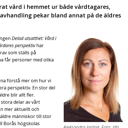
erat vård i hemmet ur både vårdtagares,
 avhandling pekar bland annat på de äldres
ingen
Delad utsatthet: Vård i
rdares perspektiv
har
rav som ställs på
na får personer med olika
unna förstå mer om hur vi
ra perspektiv. En stor del
e blir allt fler.
tora delar av vårt
än mer aktuellt och
 äldre människor till stor
ill Borås högskolas
Aleksandra Jarling. Foto: Ida