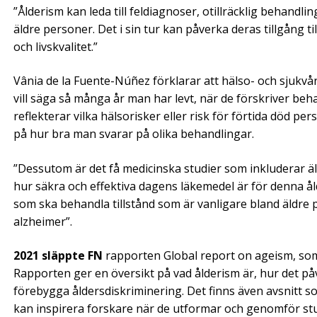
”Ålderism kan leda till feldiagnoser, otillräcklig behandl
äldre personer. Det i sin tur kan påverka deras tillgång t
och livskvalitet.”
Vânia de la Fuente-Núñez förklarar att hälso- och sjukvår
vill säga så många år man har levt, när de förskriver beha
reflekterar vilka hälsorisker eller risk för förtida död per
på hur bra man svarar på olika behandlingar.
”Dessutom är det få medicinska studier som inkluderar äldr
hur säkra och effektiva dagens läkemedel är för denna åld
som ska behandla tillstånd som är vanligare bland äldre 
alzheimer”.
2021 släppte FN
rapporten Global report on ageism, som 
Rapporten ger en översikt på vad ålderism är, hur det på
förebygga åldersdiskriminering. Det finns även avsnitt
kan inspirera forskare när de utformar och genomför stu