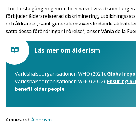
”För första gången genom tiderna vet vi vad som fungerar
förbjuder åldersrelaterad diskriminering, utbildningssa
och åldrandet, samt generationsöverskridande aktiviteter 
sätta dessa förändringar i rörelse”, anser Vânia de la Fu
Läs mer om ålderism
Världshälsoorganisationen WHO (2021).
Global repo
Världshälsoorganisationen WHO (2022).
Ensuring art
benefit older people
.
Ämnesord:
Ålderism