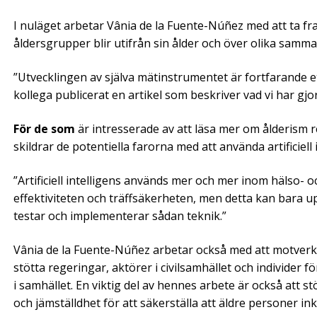
I nuläget arbetar Vânia de la Fuente-Núñez med att ta f
åldersgrupper blir utifrån sin ålder och över olika samm
”Utvecklingen av själva mätinstrumentet är fortfarande 
kollega publicerat en artikel som beskriver vad vi har gjor
För de som
är intresserade av att läsa mer om ålderis
skildrar de potentiella farorna med att använda artificiell 
”Artificiell intelligens används mer och mer inom hälso- 
effektiviteten och träffsäkerheten, men detta kan bara up
testar och implementerar sådan teknik.”
Vânia de la Fuente-Núñez arbetar också med att motver
stötta regeringar, aktörer i civilsamhället och individer f
i samhället. En viktig del av hennes arbete är också att 
och jämställdhet för att säkerställa att äldre personer in