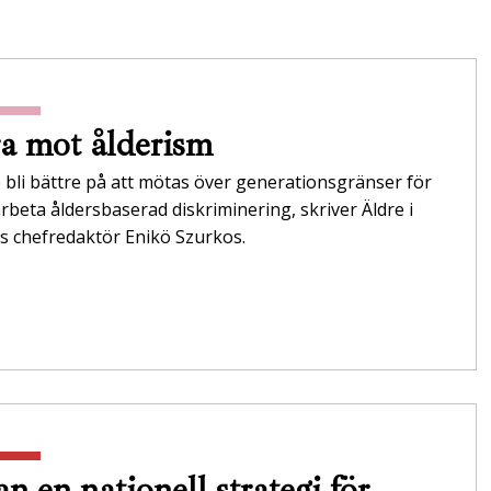
a mot ålderism
 bli bättre på att mötas över generationsgränser för
rbeta åldersbaserad diskriminering, skriver Äldre i
s chefredaktör Enikö Szurkos.
n en nationell strategi för