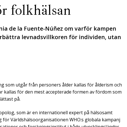
ör folkhälsan
ânia de la Fuente-Núñez om varför kampen
bättra levnadsvillkoren för individen, utan
g som utgår från personers ålder kallas för ålderism och
kar kallas för den mest accepterade formen av fördom som
ättast på.
opolog, som är en internationell expert på hälsosamt
rig för Världshälsoorganisationen WHO:s globala kampanj
sationer och forskningsinstitut i både utvecklingsländer