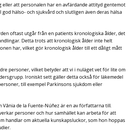
ing eller att personalen har en avfärdande attityd gentemot
ill god hälso- och sjukvård och slutligen även deras hälsa
den oftast utgår från en patients kronologiska ålder, det
ndlingar. Detta trots att kronologisk ålder inte helt
sonen har, vilket gör kronologisk ålder till ett dåligt mått
e personer, vilket betyder att vi i nuläget vet för lite om
ersgrupp. Ironiskt sett gäller detta också för läkemedel
personer, till exempel Parkinsons sjukdom eller
Vânia de la Fuente-Núñez är en av författarna till.
verkar personer och hur samhället kan arbeta för att
 som handlar om aktuella kunskapsluckor, som hon hoppas
dier.