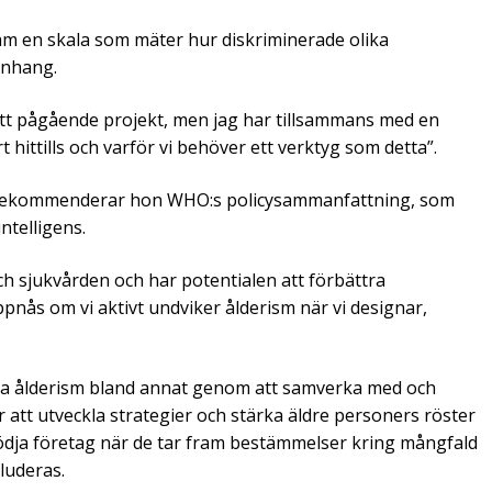
ram en skala som mäter hur diskriminerade olika
anhang.
ett pågående projekt, men jag har tillsammans med en
t hittills och varför vi behöver ett verktyg som detta”.
m rekommenderar hon WHO:s policysammanfattning, som
intelligens.
och sjukvården och har potentialen att förbättra
pnås om vi aktivt undviker ålderism när vi designar,
ka ålderism bland annat genom att samverka med och
ör att utveckla strategier och stärka äldre personers röster
stödja företag när de tar fram bestämmelser kring mångfald
kluderas.