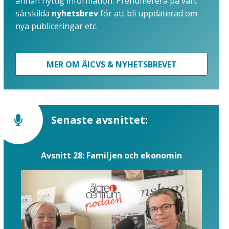
annan nyttig information. Prenumerera på vårt
särskilda
nyhetsbrev
för att bli uppdaterad om
nya publiceringar etc.
MER OM ÄICVS & NYHETSBREVET
Senaste avsnittet:
Avsnitt 28: Familjen och ekonomin