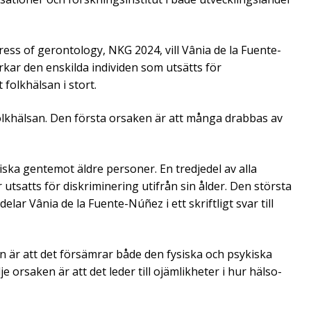
s of gerontology, NKG 2024, vill Vânia de la Fuente-
kar den enskilda individen som utsätts för
folkhälsan i stort.
r folkhälsan. Den första orsaken är att många drabbas av
tiska gentemot äldre personer. En tredjedel av alla
utsatts för diskriminering utifrån sin ålder. Den största
ar Vânia de la Fuente-Núñez i ett skriftligt svar till
san är att det försämrar både den fysiska och psykiska
orsaken är att det leder till ojämlikheter i hur hälso-