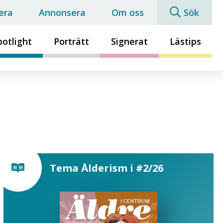
era
Annonsera
Om oss
Sök
potlight
Porträtt
Signerat
Lästips
Tema Ålderism i #2/26