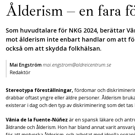
Ålderism – en fara f
Som huvudtalare för NKG 2024, berättar V
mot ålderism inte enbart handlar om att för
också om att skydda folkhälsan.
Mai Engström
mai.engstrom@aldreicentrum.se
Redaktör
Stereotypa föreställningar,
fördomar och diskriminerin
drabbar oftast yngre eller äldre personer. Ålderism bru
existerar i dag och den typ av diskriminering som det tas l
Vânia de la Fuente-Núñez
är en spansk läkare och antr
åldrande och ålderism. Hon har bland annat varit ansva
för att motverka ålderism, och arbetat med ideella organi