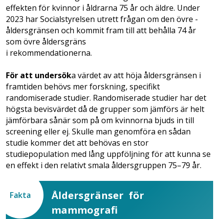
effekten för kvinnor i åldrarna 75 år och äldre. Under
2023 har Social­styrelsen utrett frågan om den övre ­
åldersgränsen och kommit fram till att behålla 74 år
som övre åldersgräns
i rekommendationerna.
För att undersök
a värdet av att höja åldersgränsen i
framtiden behövs mer forskning, specifikt
randomiserade studier. Randomiserade studier har det
högsta bevisvärdet då de grupper som jämförs är helt
jämförbara sånär som på om kvinnorna bjuds in till
screening eller ej. Skulle man genomföra en sådan
studie kommer det att behövas en stor
studiepopulation med lång uppföljning för att kunna se
en effekt i den relativt smala åldersgruppen 75–79 år.
Åldersgränser ­ för
Fakta
mammografi