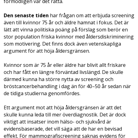
förmodligen var det rätta.
Den senaste tiden
har frågan om att erbjuda screening
även till kvinnor 75 år och äldre hamnat i fokus. Det är
lätt att vinna politiska poäng på förslag som berör en
stor population friska kvinnor med åldersdiskriminering
som motivering. Det finns dock även vetenskapliga
argument för att höja åldersgränsen.
Kvinnor som är 75 år eller äldre har blivit allt friskare
och har fått en längre­ förväntad livslängd. De skulle
därmed kunna ha större nytta av screening och
bröstcancerbehandling i dag än för 40–50 år sedan när
de tidiga studierna genomfördes.
Ett argument mot att höja åldersgränsen är att det
skulle kunna leda till mer över­diagnostik. Det är dock
viktigt att insatser inom hälso- och sjukvård är
evidensbaserade, det vill säga att de har en bevisad
effekt. För mammografiscreening saknas evidens för