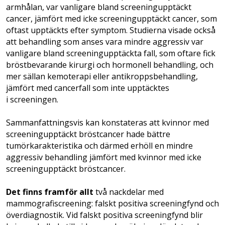
armhålan, var vanligare bland screeningupptäckt
cancer, jämfört med icke screeningupptäckt cancer, som
oftast upptäckts efter symptom. Studierna visade också
att behandling som anses vara mindre aggressiv var
vanligare bland screening­upp­täckta fall, som oftare fick
bröstbevarande kirurgi och hormonell behandling, och
mer sällan kemoterapi eller antikroppsbehandling,
jämfört med cancerfall som inte upptäcktes
i screeningen.
Sammanfattningsvis kan konstateras att kvinnor med
screeningupptäckt bröstcancer hade bättre
tumörkarakteristika och därmed erhöll en mindre
aggressiv behandling jämfört med kvinnor med icke
screeningupptäckt bröstcancer.
Det finns framför allt
två nackdelar med
mammografiscreening: falskt positiva screening­fynd och
överdiagnostik. Vid falskt positiva screeningfynd blir