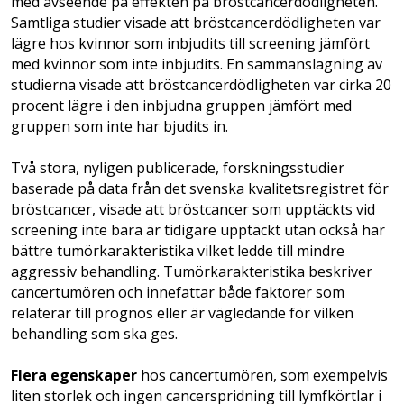
med avseende på effekten på bröstcancerdödlig­heten.
Samtliga studier visade att bröst­cancerdödligheten var
lägre hos kvinnor som inbjudits till screening jämfört
med kvinnor som inte inbjudits. En sammanslagning av
studierna visade att bröstcancerdödligheten var cirka 20
procent lägre i den inbjudna gruppen jämfört med
gruppen som inte har bjudits in.
Två stora, nyligen publicerade, forskningsstudier
baserade på data från det svenska­ kvalitetsregistret för
bröstcancer, visade att bröstcancer som upptäckts vid
screening inte bara är tidigare upptäckt utan också har
bättre­ tumörkarakteristika vilket ledde till mindre
aggressiv behandling. Tumörkarakteristika beskriver
cancertumören och innefattar både faktorer som
relaterar till prognos eller är vägledande för vilken
behandling som ska ges.
Flera egenskaper
hos cancertumören, som exempelvis
liten storlek och ingen cancer­spridning till lymfkörtlar i