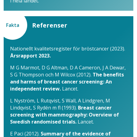
i hela landet.
Referenser
Fakta
Nationellt kvalitetsregister för bröstcancer (2023).
Årsrapport 2023.
M G Marmot, D G Altman, D A Cameron, J A Dewar,
S G Thompson och M Wilcox (2012).
The benefits
and harms of breast cancer screening: An
independent review.
Lancet.
L Nyström, L Rutqvist, S Wall, A Lindgren, M
Lindqvist, S Rydén m fl (1993).
Breast cancer
screening with mammography: Overview of
Swedish randomised trials.
Lancet.
E Paci (2012).
Summary of the evidence of