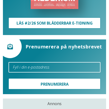
LÄS #2/26 SOM BLÄDDERBAR E-TIDNING
Prenumerera på nyhetsbrevet
PRENUMERERA
Annons