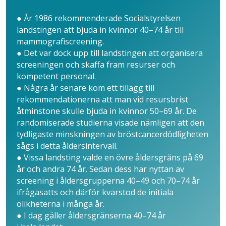
● År 1986 rekommenderade Social­styrelsen
landstingen att bjuda in kvinnor 40–74 år till
mammografi­screening.
● Det var dock upp till landstingen att organisera
screeningen och skaffa fram resurser och
kompetent personal.
● Några år senare kom ett tillägg till
rekommendationerna att man vid resursbrist
åtminstone skulle bjuda in kvinnor 50–69 år. De
randomiserade studierna visade nämligen att den
tydligaste minskningen av bröstcancerdödligheten
sågs i detta åldersintervall.
● Vissa landsting valde en övre åldersgräns på 69
år och andra 74 år. Sedan dess har nyttan av
screening i åldersgrupperna 40–49 och 70–74 år
ifråga­satts och därför kvarstod de initiala
olikheterna i många år.
● I dag gäller åldersgränserna ­40–74 år