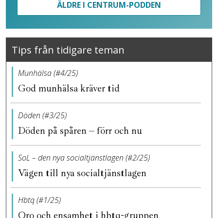
ÄLDRE I CENTRUM-PODDEN
Tips från tidigare teman
Munhälsa (#4/25)
God munhälsa kräver tid
Döden (#3/25)
Döden på spåren – förr och nu
SoL – den nya socialtjänstlagen (#2/25)
Vägen till nya socialtjänstlagen
Hbtq (#1/25)
Oro och ensamhet i hbtq-gruppen