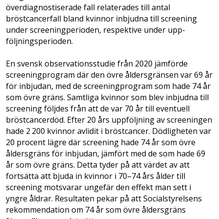
överdiagnostiserade fall relaterades till antal
bröstcancerfall bland kvinnor inbjudna till screening
under screeningperioden, respektive under upp­
följningsperioden.
En svensk observationsstudie från 2020 jämförde
screeningprogram där den övre åldersgränsen var 69 år
för inbjudan, med de screeningprogram som hade 74 år
som övre gräns. Samtliga kvinnor som blev inbjudna till
screening följdes från att de var 70 år till eventuell
bröstcancerdöd. Efter 20 års upp­följning av screeningen
hade 2 200 kvinnor avlidit i bröstcancer. Dödligheten var
20 pro­cent lägre där screening hade 74 år som övre
åldersgräns för inbjudan, jämfört med de som hade 69
år som övre gräns. Detta tyder på att värdet av att
fortsätta att bjuda in kvinnor i 70–74 års ålder till
screening motsvarar ungefär den effekt man sett i
yngre åldrar. Resultaten pekar på att Socialstyrelsens
rekommendation om 74 år som övre åldersgräns