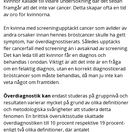
kvinnor kallade till vidare undersökning där det sedan
framgår att det inte var cancer. Detta skapar ofta en tid
av oro för kvinnorna.
En kvinna med screeningupptäckt cancer som avlider av
andra orsaker innan hennes bröstcancer skulle ha gett
symptom, har överdiagnostiserats. Således upptäcks
fler cancerfall­ med screening än i avsaknad av screening.
Det kan leda till att kvinnor får en diagnos och
behandlas i onödan. Viktigt är att det inte är en fråga
om en felaktig diagnos, utan en korrekt diagnosticerad
bröstcancer som måste behandlas, då man ju inte kan
veta något om framtiden.
Överdiagnostik kan
endast studeras på gruppnivå och
resultaten varierar mycket på grund av olika definitioner
och metodologiska svårigheter att studera detta
fenomen. En brittisk översiktsstudie skattade
överdiagnostiken till 10 procent respektive 19 procent­
enligt två olika definitioner, där antalet