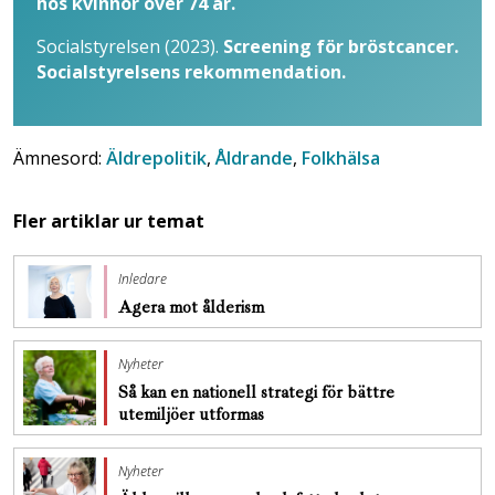
hos kvinnor över 74 år.
Socialstyrelsen (2023).
Screening för bröstcancer.
Socialstyrelsens rekommendation.
Ämnesord:
Äldrepolitik
,
Åldrande
,
Folkhälsa
Fler artiklar ur temat
Inledare
Agera mot ålderism
Nyheter
Så kan en nationell strategi för bättre
utemiljöer utformas
Nyheter