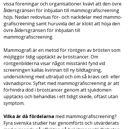
vissa föreningar och organisationer kvävt att den övre
åldersgränsen för inbjudan till mammografiscreening
höjs. ­Nedan redovisas för- och nackdelar med mammo­
grafiscreening samt huruvida det är klokt att höja den
övre åldersgränsen för in­bjudan till
mammografiscreening.
Mammografi är en metod för röntgen av brösten som
möjliggör tidig upptäckt av bröstcancer. Om
röntgenbilderna visar något misstänkt fynd vid
screeningen kallas kvinnan till ny bildtagning,
undersökning med ultraljud och om så krävs cell- eller
vävnadsprov. Syftet med mammografiscreening är att
förhindra död i bröstcancer genom att sjukdomen
upptäcks och behandlas i ett tidigt skede, oftast utan
symptom.
Vilka är då fördelarna
med mammografiscreening?
Fyra svenska studier har genomförts och utvärderats