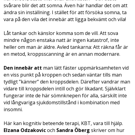
svårare blir det att somna. Även här handlar det om att
ändra sin inställning. I stället för att försöka somna, ta
vara på den vila det innebär att ligga bekvämt och vila!
Låt tankar och känslor komma som de vill. Att sova
mindre någon enstaka natt är ingen katastrof, inte
heller om man är äldre. Avled tankarna: Att räkna får är
en metod, kroppsscanning är en annan modernare.
Den innebär att
man lätt fäster uppmärksamheten vid
en viss punkt på kroppen och sedan väntar tills man
tydligt ”känner” den kroppsdelen. Därefter vandrar man
vidare till kroppsdelen intill och gör likadant. Självklart
fungerar inte de här sömnknepen för alla, särskilt inte
vid långvariga sjukdomstillstånd i kombination med
insomni.
Här kan kognitiv beteende terapi, KBT, vara till hjälp.
Elzana Odzakovic
och
Sandra Öberg
skriver om hur