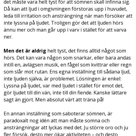
det måste vara helt tyst för att sömnen skall infinna sig.
Då kan att ljud i omgivningen förstoras upp i huvudet,
leda till irritation och ansträngning när man försöker att
inte lyssna på ljudet. Troligen gör det att ljuden hörs
ännu mer och man går upp i varv i stället för att varva
ner.
Men det är aldrig
helt tyst, det finns alltid något som
hörs. Det kan vara någon som snarkar, eller bara andas
intill en, avlägsen musik, en fågel som kvittrar eller regn
som slår mot rutan. Ens egna inställning till sådana ljud,
inte ljuden själva, är problemet. Lösningen är enkel:
Lyssna på ljudet, var med ljudet i stället för emot det,
gör ljudet till din vän, inte till din fiende. Kanske lättare
sagt än gjort. Men absolut värt att träna på!
En annan inställning som saboterar sömnen, är
paradoxalt nog idén att man måste somna och
ansträngningar att lyckas med det. Ju större oro och ju
fler försök, desto mer ökar aktiviteten – och desto