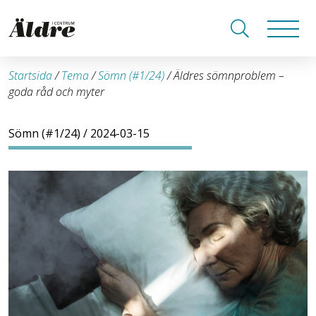
Startsida
/
Tema
/
Sömn (#1/24)
/
Äldres sömnproblem –
goda råd och myter
Sömn (#1/24)
/ 2024-03-15