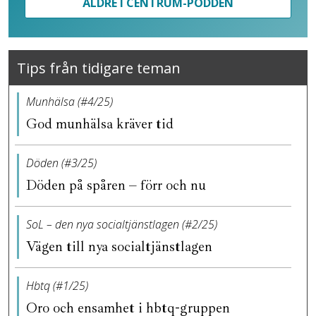
ÄLDRE I CENTRUM-PODDEN
Tips från tidigare teman
Munhälsa (#4/25)
God munhälsa kräver tid
Döden (#3/25)
Döden på spåren – förr och nu
SoL – den nya socialtjänstlagen (#2/25)
Vägen till nya socialtjänstlagen
Hbtq (#1/25)
Oro och ensamhet i hbtq-gruppen