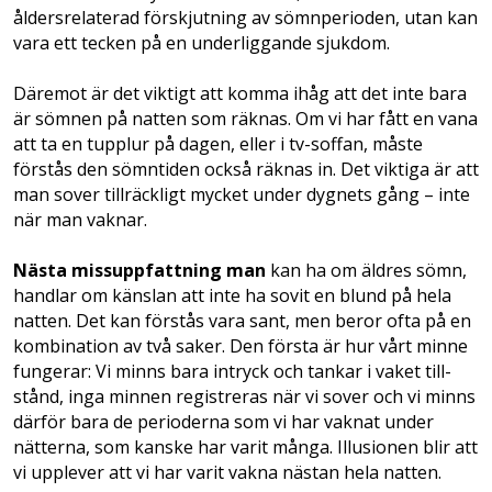
åldersrelaterad förskjutning av sömnperioden, utan kan
vara ett tecken på en underliggande sjukdom.
Däremot är det viktigt att komma ihåg att det inte bara
är sömnen på natten som räknas. Om vi har fått en vana
att ta en tupplur på dagen, eller i tv-soffan, måste
förstås den sömntiden också räknas in. Det viktiga är att
man sover tillräckligt mycket under dygnets gång – inte
när man vaknar.
Nästa missuppfattning man
kan ha om äldres sömn,
handlar om känslan att inte ha sovit en blund på hela
natten. Det kan förstås vara sant, men beror ofta på en
kombination av två saker. Den första är hur vårt minne
fungerar: Vi minns bara intryck och tankar i vaket till-
stånd, inga minnen registreras när vi sover och vi minns
därför bara de perioderna som vi har vaknat under
nätterna, som kanske har varit många. Illusionen blir att
vi upplever att vi har varit vakna nästan hela natten.