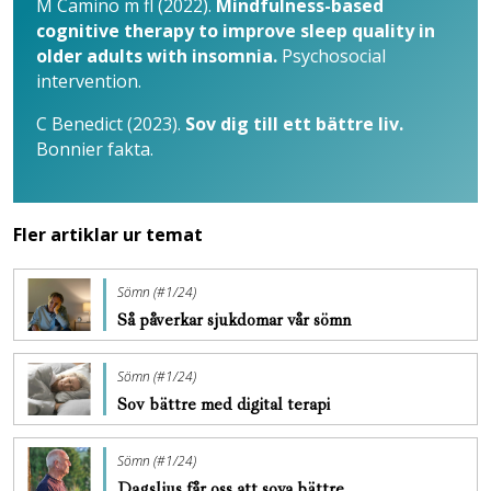
M Camino m fl (2022).
Mindfulness-based
cognitive therapy to improve sleep quality in
older adults with insomnia.
Psychosocial
intervention.
C Benedict (2023).
Sov dig till ett bättre liv.
Bonnier fakta.
Fler artiklar ur temat
Sömn (#1/24)
Så påverkar sjukdomar vår sömn
Sömn (#1/24)
Sov bättre med digital terapi
Sömn (#1/24)
Dagsljus får oss att sova bättre