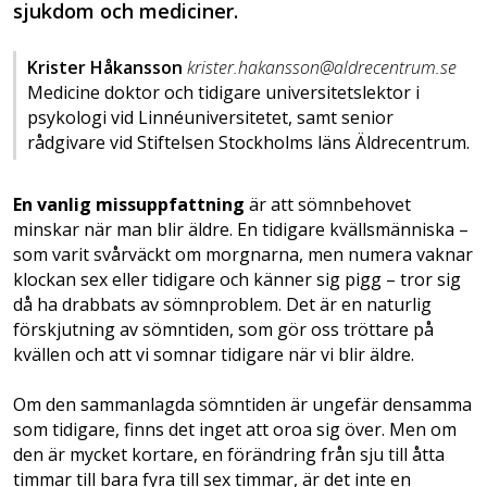
sjukdom och mediciner.
Krister Håkansson
krister.hakansson@aldrecentrum.se
Medicine doktor och tidigare universitetslektor i
psykologi vid Linnéuniversitetet, samt senior
rådgivare vid Stiftelsen Stockholms läns Äldrecentrum.
En vanlig missuppfattning
är att sömnbehovet
minskar när man blir äldre. En tidigare kvällsmänniska –
som varit svårväckt om morgnarna, men numera vaknar
klockan sex eller tidigare och känner sig pigg – tror sig
då ha drabbats av sömnproblem. Det är en naturlig
förskjutning av sömntiden, som gör oss tröttare på
kvällen och att vi somnar tidigare när vi blir äldre.
Om den sammanlagda sömntiden är ungefär densamma
som tidigare, finns det inget att oroa sig över. Men om
den är mycket kortare, en förändring från sju till åtta
timmar till bara fyra till sex timmar, är det inte en