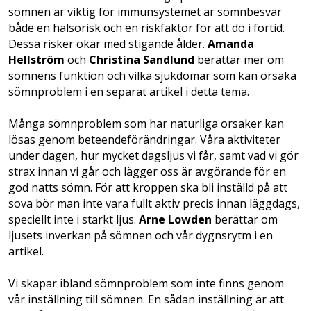
sömnen är viktig för immunsystemet är sömnbesvär
både en hälsorisk och en riskfaktor för att dö i förtid.
Dessa risker ökar med stigande ålder.
Amanda
Hellström
och
Christina Sandlund
berättar mer om
sömnens funktion och vilka sjukdomar som kan orsaka
sömnproblem i en separat artikel i detta tema.
Många sömnproblem som har naturliga orsaker kan
lösas genom beteendeförändringar. Våra aktiviteter
under dagen, hur mycket dagsljus vi får, samt vad vi gör
strax innan vi går och lägger oss är avgörande för en
god natts sömn. För att kroppen ska bli inställd på att
sova bör man inte vara fullt aktiv precis innan läggdags,
speciellt inte i starkt ljus.
Arne Lowden
berättar om
ljusets inverkan på sömnen och vår dygnsrytm i en
artikel.
Vi skapar ibland sömnproblem som inte finns genom
vår inställning till sömnen. En sådan inställning är att