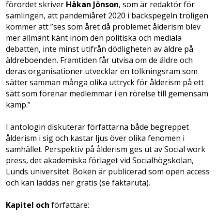
förordet skriver
Håkan Jönson
, som är redaktör för
samlingen, att pandemiåret 2020 i backspegeln troligen
kommer att ”ses som året då problemet ålderism blev
mer allmänt känt inom den politiska och mediala
debatten, inte minst utifrån dödligheten av äldre på
äldreboenden. Framtiden får utvisa om de äldre och
deras organisationer utvecklar en tolkningsram som
sätter samman många olika uttryck för ålderism på ett
sätt som förenar medlemmar i en rörelse till gemensam
kamp.”
I antologin diskuterar författarna både begreppet
ålderism i sig och kastar ljus över olika fenomen i
samhället. Perspektiv på ålderism ges ut av Social work
press, det akademiska förlaget vid Socialhögskolan,
Lunds universitet. Boken är publicerad som open access
och kan laddas ner gratis (se faktaruta).
Kapitel och
författare: