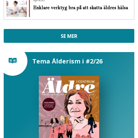
Enklare verktyg bra på att skatta äldres hälsa
SE MER
Tema Ålderism i #2/26