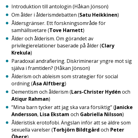
Introduktion till antologin (Håkan Jönson)
Om ålder i ålderismdebatten (
Satu Heikkinen
)
Åldersgränser. Ett forskningsområde för
samhällsvetare (
Tove Harnett
)
Ålder och ålderism. Om görandet av
privilegierelationer baserade på ålder (
Clary
Krekula
)
Paradoxal andrafiering. Diskriminerar yngre mot sig
själva i framtiden? (Håkan Jönson)
Ålderism och ableism som strategier för social
ordning (
Åsa Alftberg
)
Dementism och ålderism (
Lars-Christer Hydén
och
Atiqur Rahman
)
”Mina barn tycker att jag ska vara försiktig” (
Janicke
Andersson
,
Lisa Ekstam
och
Gabriella Nilsson
)
Ålderistisk erotofobi. Ängslan inför att se äldre som
sexuella varelser (
Torbjörn Bildtgård
och
Peter
Öberg
)