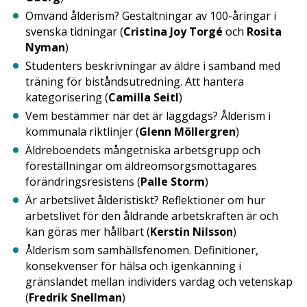
Omvänd ålderism? Gestaltningar av 100-åringar i
svenska tidningar (
Cristina Joy Torgé
och
Rosita
Nyman
)
Studenters beskrivningar av äldre i samband med
träning för biståndsutredning. Att hantera
kategorisering (
Camilla Seitl
)
Vem bestämmer när det är läggdags? Ålderism i
kommunala riktlinjer (
Glenn Möllergren
)
Äldreboendets mångetniska arbetsgrupp och
föreställningar om äldreomsorgsmottagares
förändringsresistens (
Palle Storm
)
Är arbetslivet ålderistiskt? Reflektioner om hur
arbetslivet för den åldrande arbetskraften är och
kan göras mer hållbart (
Kerstin Nilsson
)
Ålderism som samhällsfenomen. Definitioner,
konsekvenser för hälsa och igenkänning i
gränslandet mellan individers vardag och vetenskap
(
Fredrik Snellman
)