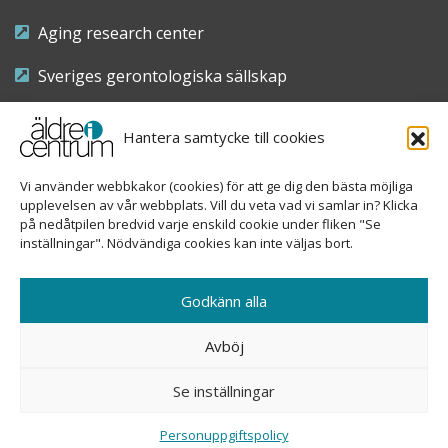
Aging research center
Sveriges gerontologiska sällskap
Riksföreningen för sjuksköterskor inom äldre- och
Hantera samtycke till cookies
demensvård
Vi använder webbkakor (cookies) för att ge dig den bästa möjliga
Nationellt kompetenscentrum anhöriga
upplevelsen av vår webbplats. Vill du veta vad vi samlar in? Klicka
på nedåtpilen bredvid varje enskild cookie under fliken "Se
inställningar". Nödvändiga cookies kan inte väljas bort.
Copyright © 2026 Äldre i centrum
Godkänn alla
Sveavägen 155, 113 46 Stockholm
Avböj
08-690 58 84
Se inställningar
info@aldreicentrum.se
Ansvarig utgivare: Åsa Hedberg Rundgren
Personuppgiftspolicy