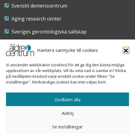
Svenskt demenscentrum
Aging research center
Sveriges gerontologiska sällskap
Riksföreningen för sjuksköterskor inom äldre- och
Hantera samtycke till cookies
demensvård
Vi använder webbkakor (cookies) för att ge dig den bästa möjliga
Nationellt kompetenscentrum anhöriga
upplevelsen av vår webbplats. Vill du veta vad vi samlar in? Klicka
på nedåtpilen bredvid varje enskild cookie under fliken "Se
inställningar". Nödvändiga cookies kan inte väljas bort.
Copyright © 2026 Äldre i centrum
Godkänn alla
Sveavägen 155, 113 46 Stockholm
Avböj
08-690 58 84
Se inställningar
info@aldreicentrum.se