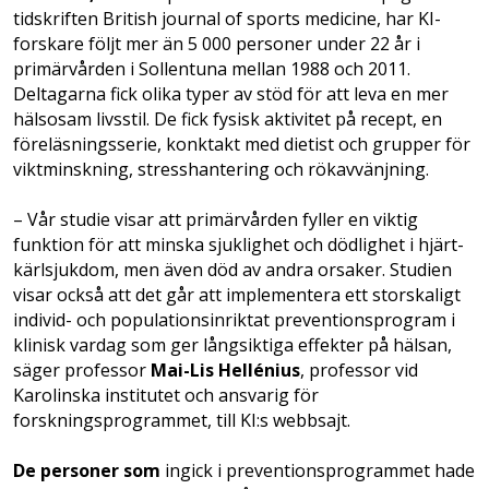
tidskriften British journal of sports medicine, har KI-
forskare följt mer än 5 000 personer under 22 år i
primärvården i Sollentuna mellan 1988 och 2011.
Deltagarna fick olika typer av stöd för att leva en mer
hälsosam livsstil. De fick fysisk aktivitet på recept, en
föreläsningsserie, konktakt med dietist och grupper för
viktminskning, stresshantering och rökavvänjning.
– Vår studie visar att primärvården fyller en viktig
funktion för att minska sjuklighet och dödlighet i hjärt-
kärlsjukdom, men även död av andra orsaker. Studien
visar också att det går att implementera ett storskaligt
individ- och populationsinriktat preventionsprogram i
klinisk vardag som ger långsiktiga effekter på hälsan,
säger professor
Mai-Lis Hellénius
, professor vid
Karolinska institutet och ansvarig för
forskningsprogrammet, till KI:s webbsajt.
De personer som
ingick i preventionsprogrammet hade